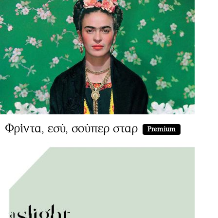
Φρίντα, εσύ, σούπερ σταρ
Premium