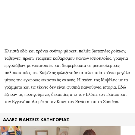
Περιβάλλον
Ταξίδια
Ελλάδα
Συνταγές
Κόσμος
Έξοδος
Παράξενα
Media
Πολιτισμός
Εκπομπές
Σινεμά
Wine routes
Κλειστά εδώ και χρόνια σούπερ μάρκετ, παλιές βιοτεχνίες ρούχων,
Θέατρο-Χορός
Podcasts
ταβέρνες, πρώην εταιρείες καθαρισμού πανιών ιστιοπλοΐας, γραφεία
Μουσική
Uncut
εργολάβων, μονοκατοικίες και διαμερίσματα σε μεταπολεμικές
Εικαστικά
Προσφορές
πολυκατοικίες της Κυψέλης φιλοξενούν τα τελευταία χρόνια μεγάλο
μέρος της εγχώριας εικαστικής σκηνής. Η σχέση της Κυψέλης με τα
Βιβλίο
Προσωπικότητες στην ''Κ''
γράμματα και τις τέχνες δεν είναι φυσικά καινούργια ιστορία. Εδώ
Χειρόγραφα
Επιστολές
έζησαν τις προηγούμενες δεκαετίες από τον Ελύτη, τον Γκάτσο και
τον Εγγονόπουλο μέχρι τον Κουν, τον Ξενάκη και τη Σπητέρη.
ΑΛΛΕΣ ΕΙΔΗΣΕΙΣ ΚΑΤΗΓΟΡΙΑΣ