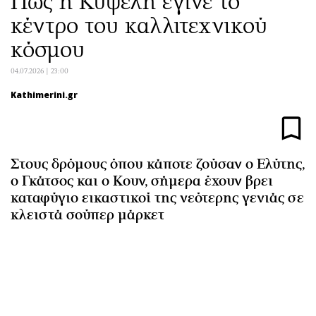
Πώς η Κυψέλη έγινε το
Αθλητισμός
Geek
κέντρο του καλλιτεχνικού
Κύπρος
Νέα
κόσμου
Ελλάδα
Κινητά-tablets
04.07.2026 | 23:00
Διεθνή
Social
Κληρώσεις Allwyn
Αυτοκίνηση
Kathimerini.gr
Οικονομική
Αφιερώματα
Οικονομία
Πολιτική
Real Estate
Οικονομία
Στους δρόμους όπου κάποτε ζούσαν ο Ελύτης,
Επιχειρήσεις
Γενικά
ο Γκάτσος και ο Κουν, σήμερα έχουν βρει
καταφύγιο εικαστικοί της νεότερης γενιάς σε
Αγορές
Αναδρομές
κλειστά σούπερ μάρκετ
Money Review
Πρόσωπα
AstroBank Properties
Περιβάλλον
Trends
Good Life
Ενέργεια
Γυναίκα
Ναυτιλία
Showbiz