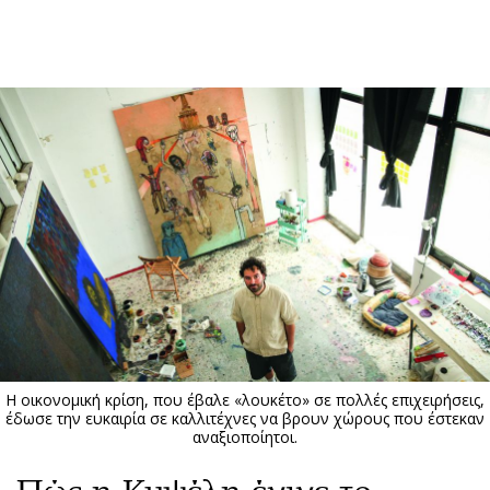
ΕΓΓΡΑΦΗ
ΕΙΣΟΔΟΣ
ΚΑΤΗΓΟΡΙΕΣ
ΣΥΝΔΕΣΗ
Κύπρος
Απόψεις
Παιδεία
Αρθρογραφία
Υγεία
The Hill
Πολιτική
Υγεία
Βουλευτικές 2026
Αγγελίες
Εκλογές 2024
Ενοικιάζονται
Η οικονομική κρίση, που έβαλε «λουκέτο» σε πολλές επιχειρήσεις,
Προεδρικές 2023
Πωλούνται
έδωσε την ευκαιρία σε καλλιτέχνες να βρουν χώρους που έστεκαν
αναξιοποίητοι.
Δημοσκοπήσεις
Ζητούν εργασία
Διπλωματία
Θέσεις εργασίας