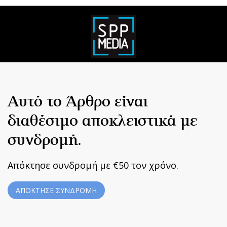
Αυτό το Άρθρο είναι
διαθέσιμο αποκλειστικά με
συνδρομή.
Απόκτησε συνδρομή με €50 τον χρόνο.
ΑΠΟΚΤΗΣΕ ΣΥΝΔΡΟΜΗ
Home
|
Terms & Conditions
|
Privacy Policy
|
About Us
|
Contact
Us
BUILT BY BDIGITAL
| ADA CMS |
POWERED BY WEBSTUDIO