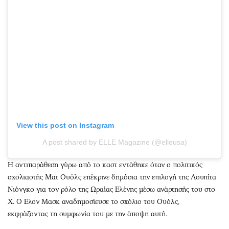
View this post on Instagram
A post shared by ELLE Magazine (@elleusa)
Η αντιπαράθεση γύρω από το καστ εντάθηκε όταν ο πολιτικός
σχολιαστής Ματ Ουόλς επέκρινε δημόσια την επιλογή της Λουπίτα
Νιόνγκο για τον ρόλο της Ωραίας Ελένης μέσω ανάρτησής του στο
X. Ο Ελον Μασκ αναδημοσίευσε το σχόλιο του Ουόλς,
εκφράζοντας τη συμφωνία του με την άποψη αυτή.