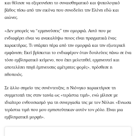
και θέλησε να εξερευνήσει το συναισθηματικό και ψυχολογικό
βάθος πίσω από την εικόνα που συνοδεύει την Ελένη εδώ και
αιώνες.
«Δεν μπορείς να “ερμηνεύσεις” την ομορφιά. Αυτό που με
ενδιαφέρει είναι να ανακαλύψω ποιος είναι πραγματικά ένας
χαρακτήρας. Τι υπάρχει πέρα από την ομορφιά και την εξωτερική
εμφάνιση; Εκεί βρίσκεται το ενδιαφέρον όταν δουλεύεις πάνω σε ένα
τόσο εμβληματικό κείμενο, που έχει μελετηθεί, ερμηνευτεί και
αποτελέσει πηγή έμπνευσης αμέτρητες φορές», πρόσθεσε η
ηθοποιός.
Σε άλλο σημείο της συνέντευξης, η Νιόνγκο χαρακτήρισε τη
συμμετοχή της στην ταινία ως «τεράστια τιμή», ενώ μίλησε με
ιδιαίτερο ενθουσιασμό για τη συνεργασία της με τον Νόλαν. «Ενιωσα
τεράστια τιμή που μου εμπιστεύτηκαν αυτόν τον ρόλο. Είναι μια
εμβληματική μορφή».