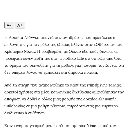
Περιβάλλον
Ταξίδια
Ελλάδα
Συνταγές
Κόσμος
Έξοδος
A−
A+
Παράξενα
Media
Πολιτισμός
Εκπομπές
Η Λουπίτα Νιόνγκο απαντά στις αντιδράσεις που προκάλεσε η
Σινεμά
Wine routes
επιλογή της για τον ρόλο της Ωραίας Ελένης στην «Οδύσσεια» του
Κρίστοφερ Νόλαν. Η βραβευμένη με Οσκαρ ηθοποιός δήλωσε σε
Θέατρο-Χορός
Podcasts
πρόσφατη συνέντευξή της στο περιοδικό Elle ότι στηρίζει απόλυτα
Μουσική
Uncut
το όραμα του σκηνοθέτη για τη μυθολογική ιστορία, τονίζοντας ότι
Εικαστικά
Προσφορές
δεν υπάρχει λόγος να εμπλακεί στη δημόσια κριτική.
Βιβλίο
Προσωπικότητες στην ''Κ''
Από τη στιγμή που ανακοινώθηκε το καστ της επικείμενης ταινίας,
Χειρόγραφα
Επιστολές
αρκετοί χρήστες στα μέσα κοινωνικής δικτύωσης αμφισβήτησαν την
απόφαση να δοθεί ο ρόλος μιας μορφής της αρχαίας ελληνικής
μυθολογίας σε μια μαύρη ηθοποιό, πυροδοτώντας μια ευρύτερη
διαδικτυακή συζήτηση.
Στην κινηματογραφική μεταφορά του ομηρικού έπους από τον