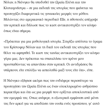
Νόλαν, η Νιόνγκο θα υποδυθεί την Ωραία Ελένη και την
Κλυταιμνήστρα – σε μια εκδοχή της ιστορίας που φαίνεται να
προσεγγίζει διαφορετικά τις γυναικείες μορφές του μύθου.
Μιλώντας στο αμερικανικό περιοδικό Elle, η ηθοποιός απέρριψε
την κριτική και δήλωσε πως το καστ αντικατοπτρίζει τον κόσμο
όπως είναι σήμερα.
«Πρόκειται για μια μυθολογική ιστορία. Στηρίζω απόλυτα το όραμα
του Κρίστοφερ Νόλαν και τη δική του εκδοχή της ιστορίας που
θέλει να αφηγηθεί. Το καστ της ταινίας αντικατοπτρίζει τον κόσμο
γύρω μας. Δεν πρόκειται να σπαταλήσω τον χρόνο μου
προσπαθώντας να απαντήσω στην κριτική. Οι αντιδράσεις θα
υπάρχουν, είτε επιλέξω να ασχοληθώ μαζί τους είτε όχι», είπε.
Η Νιόνγκο εξήγησε ακόμη πως την ενδιέφερε περισσότερο να
προσεγγίσει την Ωραία Ελένη ως έναν ολοκληρωμένο ανθρώπινο
χαρακτήρα και όχι ως μια μορφή που ορίζεται αποκλειστικά από
την ομορφιά της. Οπως ανέφερε, η εξωτερική εμφάνιση από μόνη
της δεν αρκεί για να αποδώσει την ουσία ενός προσώπου, γι’ αυτό