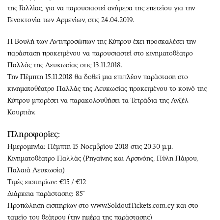
της Γαλλίας, για να παρουσιαστεί ανήμερα της επετείου για την
Γενοκτονία των Αρμενίων, στις 24.04.2019.
Η Βουλή των Αντιπροσώπων της Κύπρου έχει προσκαλέσει την
παράσταση προκειμένου να παρουσιαστεί στο κινηματοθέατρο
Παλλάς της Λευκωσίας στις 13.11.2018.
Την Πέμπτη 15.11.2018 θα δοθεί μια επιπλέον παράσταση στο
κινηματοθέατρο Παλλάς της Λευκωσίας προκειμένου το κοινό της
Κύπρου μπορέσει να παρακολουθήσει τα Τετράδια της Ανζέλ
Κουρτιάν.
Πληροφορίες:
Ημερομηνία: Πέμπτη 15 Νοεμβρίου 2018 στις 20.30 μ.μ.
Κινηματοθέατρο Παλλάς (Ρηγαίνης και Αρσινόης, Πύλη Πάφου,
Παλαιά Λευκωσία)
Τιμές εισιτηρίων: €15 / €12
Διάρκεια παράστασης: 85΄
Προπώληση εισιτηρίων στο www.SoldoutTickets.com.cy και στο
ταμείο του θεάτρου (την ημέρα της παράστασης)