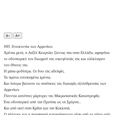
Περιβάλλον
Ταξίδια
Ελλάδα
Συνταγές
Κόσμος
Έξοδος
Παράξενα
Media
Πολιτισμός
Εκπομπές
A−
A+
Σινεμά
Wine routes
Θέατρο-Χορός
Podcasts
1915. Γενοκτονία των Αρμενίων.
Χρόνια μετά, η Ανζέλ Κουρτιάν, ζώντας πια στην Ελλάδα, αφηγείται
Μουσική
Uncut
το οδοιπορικό του διωγμού της οικογένειάς της και ολόκληρου
Εικαστικά
Προσφορές
του έθνους της.
Βιβλίο
Προσωπικότητες στην ''Κ''
Η μάνα-μοδίστρα. Οι δυο της αδελφές.
Χειρόγραφα
Επιστολές
Τα πρώτα ευτυχισμένα χρόνια.
Και ύστερα βιώνουν τις συνέπειες της διαταγής εξολόθρευσης των
Αρμενίων.
Γίνονται αυτόπτες μάρτυρες της Μικρασιατικής Καταστροφής.
Ένα οδοιπορικό από την Προύσα ως τη Σμύρνη...
Και από εκεί στην Κρήτη και την Κοκκινιά.
Ο πόλεμος και η προσφυγιά καταγράφονται μέσα από τα μάτια ενός