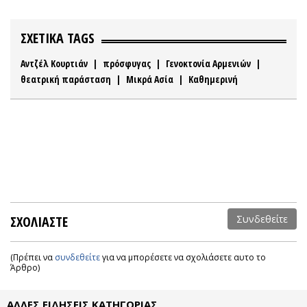
ΣΧΕΤΙΚΑ TAGS
Αντζέλ Κουρτιάν
|
πρόσφυγας
|
Γενοκτονία Αρμενιών
|
θεατρική παράσταση
|
Μικρά Ασία
|
Καθημερινή
ΣΧΟΛΙΑΣΤΕ
Συνδεθείτε
(Πρέπει να
συνδεθείτε
για να μπορέσετε να σχολιάσετε αυτο το
Άρθρο)
ΑΛΛΕΣ ΕΙΔΗΣΕΙΣ ΚΑΤΗΓΟΡΙΑΣ