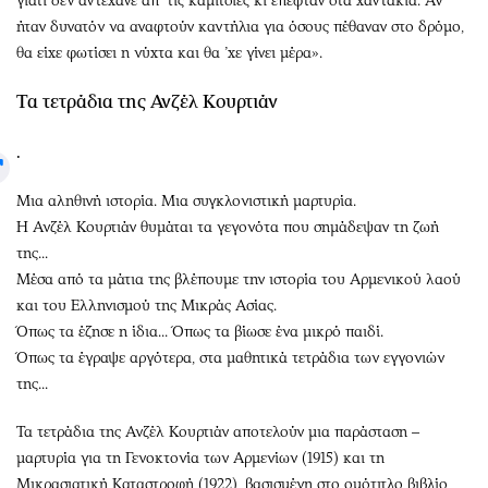
γιατί δεν αντέχανε απ’ τις καμιτσιές κι έπεφταν στα χαντάκια. Αν
ήταν δυνατόν να αναφτούν καντήλια για όσους πέθαναν στο δρόμο,
θα είχε φωτίσει η νύχτα και θα ’χε γίνει μέρα».
Τα τετράδια της Ανζέλ Κουρτιάν
.
Μια αληθινή ιστορία. Μια συγκλονιστική μαρτυρία.
Η Ανζέλ Κουρτιάν θυμάται τα γεγονότα που σημάδεψαν τη ζωή
της...
Μέσα από τα μάτια της βλέπουμε την ιστορία του Αρμενικού λαού
και του Ελληνισμού της Μικράς Ασίας.
Όπως τα έζησε η ίδια... Όπως τα βίωσε ένα μικρό παιδί.
Όπως τα έγραψε αργότερα, στα μαθητικά τετράδια των εγγονιών
της...
Τα τετράδια της Ανζέλ Κουρτιάν αποτελούν μια παράσταση –
μαρτυρία για τη Γενοκτονία των Αρμενίων (1915) και τη
Μικρασιατική Καταστροφή (1922), βασισμένη στο ομότιτλο βιβλίο