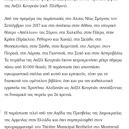
της Ανζέλ Κουρτιάν (εκδ. Πλέθρον).
Από την πρεμιέρα της παράστασης στο Άλσος Νέας Σμύρνης τον
Σεπτέμβριο του 2017 και στη συνέχεια στην Αθήνα, στο ιστορικό
θέατρο «Απόλλων» της Σύρου, στη Χαλκίδα, στην Πάτρα, στην
Κρήτη (Ηράκλειο, Ρέθυμνο και Χανιά), στη Σκιάθο, στη
Θεσσαλονίκη, στην Ξάνθη, στην Κομοτηνή, στο Λαύριο, στον
Πειραιά, στη Λάρισα, στα Γιαννιτσά, στο Σοχό και στην Ασπροβάλτα
Τα τετράδια της Ανζέλ Κουρτιάν έχουν χειροκροτήσει μέχρι σήμερα
πάνω από 10.000 θεατές. Η παράσταση έχει αποσπάσει
εγκωμιαστικά σχόλια από κοινό και κριτικούς, τόσο για τη
διασκευή του ομότιτλου βιβλίου, όσο και για την καθηλωτική
ερμηνεία της Χριστίνας Αλεξανιάν ως Ανζέλ Κουρτιάν, συνεχίζοντας
τη δυναμική της πορεία για 2η χρονιά.
Η παράσταση τελεί υπό την Αιγίδα της Πρεσβείας της Δημοκρατίας
της Αρμενίας στην Ελλάδα και έχει συμπεριληφθεί στον
προγραμματισμό του Théâtre Municipal Berthelot στο Montreuil