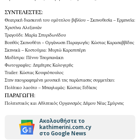
ΣΥΝΤΕΛΕΣΤΕΣ:
Θεατρική διασκευή του ομότιτλου βιβλίου – Σκηνοθεσία – Ερμηνεία:
Χριστίνα Αλεξανιάν
Τραγούδι: Μαρία Σπυριδωνίδου
Βοηθός Σκηνοθέτη – Οργάνωση Παραγωγής: Κώστας Καρασαββίδης
Σκηνικά – Κοστούμια: Μυρτώ Καραπιπέρη
Μοδίστρα: Πέννυ Τσομπανάκη
Φωτογραφίες: Δημήτρης Καλογερής
Trailer: Κώστας Κουφιόπουλος
Στην ηχογραφημένη μουσική της παράστασης συμμετέχει:
Πολίτικο λαούτο – Μπαγλαμάς: Κώστας Γεδίκης
ΠΑΡΑΓΩΓΗ:
Πολιτιστικός και Αθλητικός Οργανισμός Δήμου Νέας Σμύρνης
Ακολουθήστε το
kathimerini.com.cy
στο Google News