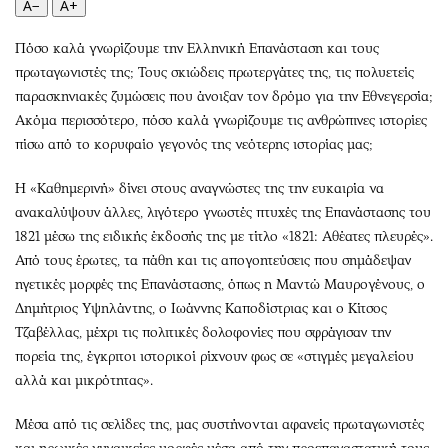
A−
A+
Περιβάλλον
Ταξίδια
Ελλάδα
Συνταγές
Πόσο καλά γνωρίζουμε την Ελληνική Επανάσταση και τους
Κόσμος
Έξοδος
πρωταγωνιστές της; Τους σκιώδεις πρωτεργάτες της, τις πολυετείς
Παράξενα
Media
παρασκηνιακές ζυμώσεις που άνοιξαν τον δρόμο για την Εθνεγερσία;
Ακόμα περισσότερο, πόσο καλά γνωρίζουμε τις ανθρώπινες ιστορίες
Πολιτισμός
Εκπομπές
πίσω από το κορυφαίο γεγονός της νεότερης ιστορίας μας;
Σινεμά
Wine routes
Θέατρο-Χορός
Podcasts
Η «Καθημερινή» δίνει στους αναγνώστες της την ευκαιρία να
Μουσική
Uncut
ανακαλύψουν άλλες, λιγότερο γνωστές πτυχές της Επανάστασης του
1821 μέσω της ειδικής έκδοσής της με τίτλο «1821: Αθέατες πλευρές».
Εικαστικά
Προσφορές
Από τους έρωτες, τα πάθη και τις απογοητεύσεις που σημάδεψαν
Βιβλίο
Προσωπικότητες στην ''Κ''
ηγετικές μορφές της Επανάστασης, όπως η Μαντώ Μαυρογένους, ο
Χειρόγραφα
Επιστολές
Δημήτριος Υψηλάντης, ο Ιωάννης Καποδίστριας και ο Κίτσος
Τζαβέλλας, μέχρι τις πολιτικές δολοφονίες που σφράγισαν την
πορεία της, έγκριτοι ιστορικοί ρίχνουν φως σε «στιγμές μεγαλείου
αλλά και μικρότητας».
Μέσα από τις σελίδες της, μας συστήνονται αφανείς πρωταγωνιστές