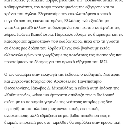
και ηρωικές γυναικείες μορφές μέσα από την προεπαναστατική τους
καθημερινότητα, τον καιρό προετοιμασίας της εξέγερσης και τα
χρόνια του Αγώνα. Εξερευνούμε την εκκολαπτόμενη κρατική
συγκρότηση της επαναστατημένης Ελλάδας, ενώ εξετάζουμε
νηφάλια, μεταξύ άλλων, τη δολοφονία του πρώτου κυβερνήτη της
χώρας, Ιωάννη Καποδίστρια. Παρακολουθούμε τις διαρπαγές και τις
καταστροφές αρχαιοτήτων που έλαβαν χώρα, πέρα από τη γνωστή
σε όλους μας δράση του λόρδου Έλγιν, ενώ βγαίνουμε εκτός
ελληνικών ορίων και γνωρίζουμε τις κοινότητες της Διασποράς που
προετοίμασαν το έδαφος για την ηρωική εξέγερση του 1821.
Όπως αναφέρει στην εισαγωγή της έκδοσης ο καθηγητής Νεότερης
και Σύγχρονης Ιστορίας στο Αριστοτέλειο Πανεπιστήμιο
Θεσσαλονίκης, Ιάκωβος Δ. Μιχαηλίδης, η ειδική αυτή έκδοση της
«Καθημερινής», «είναι μια έμπρακτη απόδειξη πως η διαλογική
σχέση με το κορυφαίο γεγονός της νεότερης ιστορίας μας δεν
περιορίζεται στο πλαίσιο μιας συγκυριακής επετειακής
ανασκόπησης, αλλά εδράζεται σε μια βαθιά πεποίθηση πως η
διαρκής επίσκεψή μας στο παρελθόν θα συμβάλει στην προσωπική