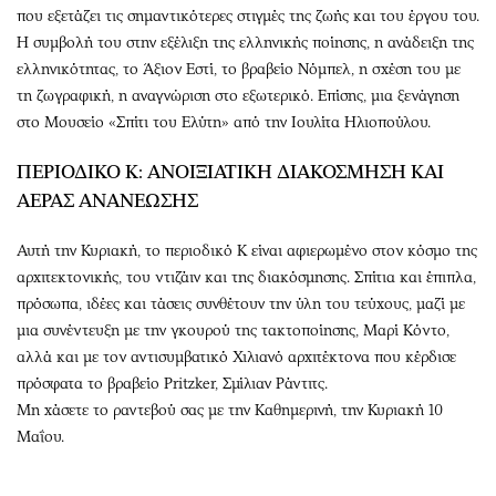
που εξετάζει τις σημαντικότερες στιγμές της ζωής και του έργου του.
Η συμβολή του στην εξέλιξη της ελληνικής ποίησης, η ανάδειξη της
ελληνικότητας, το Άξιον Εστί, το βραβείο Νόμπελ, η σχέση του με
τη ζωγραφική, η αναγνώριση στο εξωτερικό. Επίσης, μια ξενάγηση
στο Μουσείο «Σπίτι του Ελύτη» από την Ιουλίτα Ηλιοπούλου.
ΠΕΡΙΟΔΙΚΟ Κ: ΑΝΟΙΞΙΑΤΙΚΗ ΔΙΑΚΟΣΜΗΣΗ ΚΑΙ
ΑΕΡΑΣ ΑΝΑΝΕΩΣΗΣ
Αυτή την Κυριακή, το περιοδικό Κ είναι αφιερωμένο στον κόσμο της
αρχιτεκτονικής, του ντιζάιν και της διακόσμησης. Σπίτια και έπιπλα,
πρόσωπα, ιδέες και τάσεις συνθέτουν την ύλη του τεύχους, μαζί με
μια συνέντευξη με την γκουρού της τακτοποίησης, Μαρί Κόντο,
αλλά και με τον αντισυμβατικό Χιλιανό αρχιτέκτονα που κέρδισε
πρόσφατα το βραβείο Pritzker, Σμίλιαν Ράντιτς.
Μη χάσετε το ραντεβού σας με την Καθημερινή, την Κυριακή 10
Μαΐου.