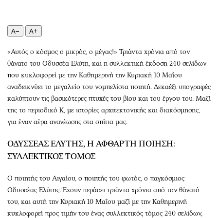
Περιβάλλον
Ταξίδια
Ελλάδα
Συνταγές
A−
A+
Κόσμος
Έξοδος
Παράξενα
Media
«Αυτός ο κόσμος ο μικρός, ο μέγας!» Τριάντα χρόνια από τον
Πολιτισμός
Εκπομπές
θάνατο του Οδυσσέα Ελύτη, και η συλλεκτική έκδοση 240 σελίδων
Σινεμά
Wine routes
που κυκλοφορεί με την Καθημερινή την Κυριακή 10 Μαΐου
αναδεικνύει το μεγαλείο του νομπελίστα ποιητή. Δεκαέξι υπογραφές
Θέατρο-Χορός
Podcasts
καλύπτουν τις βασικότερες πτυχές του βίου και του έργου του. Μαζί
Μουσική
Uncut
της το περιοδικό Κ, με ιστορίες αρχιτεκτονικής και διακόσμησης,
Εικαστικά
Προσφορές
για έναν αέρα ανανέωσης στα σπίτια μας.
Βιβλίο
Προσωπικότητες στην ''Κ''
ΟΔΥΣΣΕΑΣ ΕΛΥΤΗΣ, Η ΑΦΘΑΡΤΗ ΠΟΙΗΣΗ:
Χειρόγραφα
Επιστολές
ΣΥΛΛΕΚΤΙΚΟΣ ΤΟΜΟΣ
Ο ποιητής του Αιγαίου, ο ποιητής του φωτός, ο παγκόσμιος
Οδυσσέας Ελύτης. Έχουν περάσει τριάντα χρόνια από τον θάνατό
του, και αυτή την Κυριακή 10 Μαΐου μαζί με την Καθημερινή
κυκλοφορεί προς τιμήν του ένας συλλεκτικός τόμος 240 σελίδων,