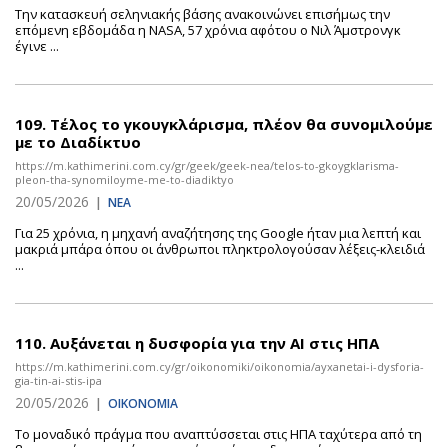
Την κατασκευή σεληνιακής βάσης ανακοινώνει επισήμως την
επόμενη εβδομάδα η NASA, 57 χρόνια αφότου ο Νιλ Άμστρονγκ
έγινε ...
109.
Τέλος το γκουγκλάρισμα, πλέον θα συνομιλούμε
με το Διαδίκτυο
https://m.kathimerini.com.cy/gr/geek/geek-nea/telos-to-gkoygklarisma-
pleon-tha-synomiloyme-me-to-diadiktyo
20/05/2026
|
ΝΕΑ
Για 25 χρόνια, η μηχανή αναζήτησης της Google ήταν μια λεπτή και
μακριά μπάρα όπου οι άνθρωποι πληκτρολογούσαν λέξεις-κλειδιά
...
110.
Αυξάνεται η δυσφορία για την AI στις ΗΠΑ
https://m.kathimerini.com.cy/gr/oikonomiki/oikonomia/ayxanetai-i-dysforia-
gia-tin-ai-stis-ipa
20/05/2026
|
ΟΙΚΟΝΟΜΙΑ
Το μοναδικό πράγμα που αναπτύσσεται στις ΗΠΑ ταχύτερα από τη