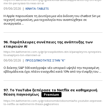
me-tin-paroysiasi-tis-neas-siri-ai
09/06/2026
|
ΚΙΝΗΤΑ-TABLETS
Η Apple παρουσίασε τη Δευτέρα μια νέα έκδοση του chatbot Siri με
τεχνητή νοημοσύνη, μια τεχνολογία που αναπτύχθηκε σε
συνεργασία ...
96.
Παράπλευρες συνέπειες της ανάπτυξης των
εταιρειών ΑΙ
https://m.kathimerini.com.cy/gr/prosopikotites-stin-k/parapleyres-synepeies-
tis-anaptyxis-ton-etaireiwn-ai
06/06/2026
|
ΠΡΟΣΩΠΙΚΟΤΗΤΕΣ ΣΤΗΝ ''Κ''
Ο δείκτης S&P 500 κατέγραψε νέο ιστορικό υψηλό την περασμένη
εβδομάδα και έχει πλέον ενισχυθεί κατά 10% από την έναρξη του ...
97.
Το YouTube ξεπέρασε το Netflix σε καθημερινή
θέαση παγκοσμίως
Premium
https://m.kathimerini.com.cy/gr/oikonomiki/oikonomia/to-youtube-xeperase-
to-netflix-se-kathimerini-theasi-pagkosmios