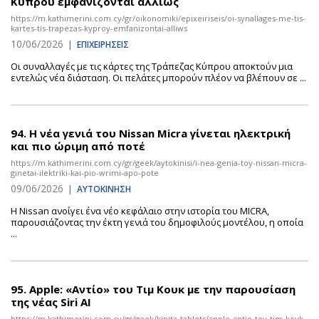
Κύπρου εμφανίζονται αλλιώς
https://m.kathimerini.com.cy/gr/oikonomiki/epixeiriseis/oi-synallages-me-tis-
kartes-tis-trapezas-kyproy-emfanizontai-alliws
10/06/2026
|
ΕΠΙΧΕΙΡΗΣΕΙΣ
Οι συναλλαγές με τις κάρτες της Τράπεζας Κύπρου αποκτούν μια
εντελώς νέα διάσταση. Οι πελάτες μπορούν πλέον να βλέπουν σε ...
94.
Η νέα γενιά του Nissan Micra γίνεται ηλεκτρική
και πιο ώριμη από ποτέ
https://m.kathimerini.com.cy/gr/geek/aytokinisi/i-nea-genia-toy-nissan-micra-
ginetai-ilektriki-kai-pio-wrimi-apo-pote
09/06/2026
|
ΑΥΤΟΚΙΝΗΣΗ
Η Nissan ανοίγει ένα νέο κεφάλαιο στην ιστορία του MICRA,
παρουσιάζοντας την έκτη γενιά του δημοφιλούς μοντέλου, η οποία
...
95.
Apple: «Αντίο» του Τιμ Κουκ με την παρουσίαση
της νέας Siri ΑΙ
https://m.kathimerini.com.cy/gr/geek/kinita-tablets/apple-antio-toy-tim-koyk-