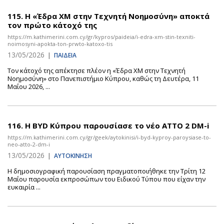
115.
Η «Έδρα ΧΜ στην Τεχνητή Νοημοσύνη» αποκτά
τον πρώτο κάτοχό της
https://m.kathimerini.com.cy/gr/kypros/paideia/i-edra-xm-stin-texniti-
noimosyni-apokta-ton-prwto-katoxo-tis
13/05/2026
|
ΠΑΙΔΕΙΑ
Τον κάτοχό της απέκτησε πλέον η «Έδρα ΧΜ στην Τεχνητή
Νοημοσύνη» στο Πανεπιστήμιο Κύπρου, καθώς τη Δευτέρα, 11
Μαΐου 2026, ...
116.
Η BYD Κύπρου παρουσίασε το νέο ATTO 2 DM-i
https://m.kathimerini.com.cy/gr/geek/aytokinisi/i-byd-kyproy-paroysiase-to-
neo-atto-2-dm-i
13/05/2026
|
ΑΥΤΟΚΙΝΗΣΗ
Η δημοσιογραφική παρουσίαση πραγματοποιήθηκε την Τρίτη 12
Μαΐου παρουσία εκπροσώπων του Ειδικού Τύπου που είχαν την
ευκαιρία ...