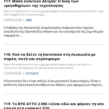
117.
Μασκ εναντίον Αλτμαν: Η δίκη των
«μεγαθηρίων» της τεχνολογίας
https://m.kathimerini.com.cy/gr/geek/geek-nea/mask-enantion-altman-i-diki-
ton-megathirion-tis-texnologias
13/05/2026
|
ΝΕΑ
Η έκβαση της δικαστικής αναμέτρησης ανάμεσα στον πρώην
επενδυτή της OpenAI Ελον Μασκ και τον συνιδρυτή της Σαμ Αλτμαν
παραμένει ...
118.
Πού να δείτε τη Eurovision στη Λευκωσία με
παρέα, ποτό και ατμόσφαιρα
https://m.kathimerini.com.cy/gr/goodlife/estiatoria/poy-na-deite-ti-
eurovision-sti-leykosia-me-parea-poto-kai-atmosfaira
12/05/2026
|
ΕΞΟΔΟΣ
Η Eurovision δεν είναι απλώς ένας μουσικός διαγωνισμός. Είναι η
απόλυτη τηλεοπτική συνήθεια του Μαΐου, μια αφορμή για παρέες, ...
119.
Το BYD ATTO 2 DM-i είναι εδώ και φέρνει τη νέα
εποχή στα compact SUV