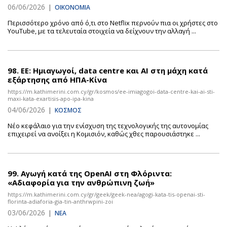
06/06/2026
|
ΟΙΚΟΝΟΜΙΑ
Περισσότερο χρόνο από ό,τι στο Netflix περνούν πια οι χρήστες στο
YouTube, με τα τελευταία στοιχεία να δείχνουν την αλλαγή ...
98.
ΕΕ: Ημιαγωγοί, data centre και ΑΙ στη μάχη κατά
εξάρτησης από ΗΠΑ-Κίνα
https://m.kathimerini.com.cy/gr/kosmos/ee-imiagogoi-data-centre-kai-ai-sti-
maxi-kata-exartisis-apo-ipa-kina
04/06/2026
|
ΚΟΣΜΟΣ
Νέο κεφάλαιο για την ενίσχυση της τεχνολογικής της αυτονομίας
επιχειρεί να ανοίξει η Κομισιόν, καθώς χθες παρουσιάστηκε ...
99.
Αγωγή κατά της OpenAI στη Φλόριντα:
«Αδιαφορία για την ανθρώπινη ζωή»
https://m.kathimerini.com.cy/gr/geek/geek-nea/agogi-kata-tis-openai-sti-
florinta-adiaforia-gia-tin-anthrwpini-zoi
03/06/2026
|
ΝΕΑ