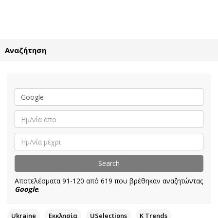
ΕΓΓΡΑΦΗ
ΕΙΣΟΔΟΣ
Αναζήτηση
ΚΑΤΗΓΟΡΙΕΣ
ΣΥΝΔΕΣΗ
Κύπρος
Απόψεις
Παιδεία
Αρθρογραφία
Υγεία
The Hill
Πολιτική
Υγεία
Βουλευτικές 2026
Αγγελίες
Εκλογές 2024
Ενοικιάζονται
Αποτελέσματα 91-120 από 619 που βρέθηκαν αναζητώντας
Προεδρικές 2023
Πωλούνται
Google
.
Δημοσκοπήσεις
Ζητούν εργασία
Διπλωματία
Θέσεις εργασίας
Ukraine
Εκκλησία
USelections
K Τrends