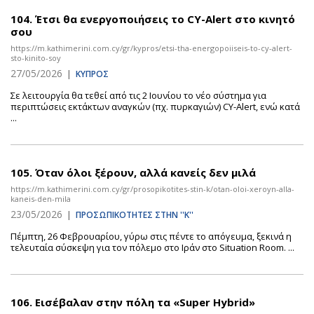
104.
Έτσι θα ενεργοποιήσεις το CY-Alert στο κινητό
σου
https://m.kathimerini.com.cy/gr/kypros/etsi-tha-energopoiiseis-to-cy-alert-
sto-kinito-soy
27/05/2026
|
ΚΥΠΡΟΣ
Σε λειτουργία θα τεθεί από τις 2 Ιουνίου το νέο σύστημα για
περιπτώσεις εκτάκτων αναγκών (πχ. πυρκαγιών) CY-Alert, ενώ κατά
...
105.
Όταν όλοι ξέρουν, αλλά κανείς δεν μιλά
https://m.kathimerini.com.cy/gr/prosopikotites-stin-k/otan-oloi-xeroyn-alla-
kaneis-den-mila
23/05/2026
|
ΠΡΟΣΩΠΙΚΟΤΗΤΕΣ ΣΤΗΝ ''Κ''
Πέμπτη, 26 Φεβρουαρίου, γύρω στις πέντε το απόγευμα, ξεκινά η
τελευταία σύσκεψη για τον πόλεμο στο Ιράν στο Situation Room. ...
106.
Εισέβαλαν στην πόλη τα «Super Hybrid»