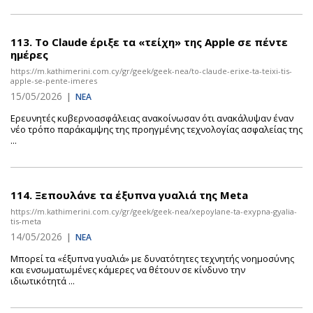
113.
To Claude έριξε τα «τείχη» της Apple σε πέντε
ημέρες
https://m.kathimerini.com.cy/gr/geek/geek-nea/to-claude-erixe-ta-teixi-tis-
apple-se-pente-imeres
15/05/2026
|
ΝΕΑ
Ερευνητές κυβερνοασφάλειας ανακοίνωσαν ότι ανακάλυψαν έναν
νέο τρόπο παράκαμψης της προηγμένης τεχνολογίας ασφαλείας της
...
114.
Ξεπουλάνε τα έξυπνα γυαλιά της Meta
https://m.kathimerini.com.cy/gr/geek/geek-nea/xepoylane-ta-exypna-gyalia-
tis-meta
14/05/2026
|
ΝΕΑ
Μπορεί τα «έξυπνα γυαλιά» με δυνατότητες τεχνητής νοημοσύνης
και ενσωματωμένες κάμερες να θέτουν σε κίνδυνο την
ιδιωτικότητά ...