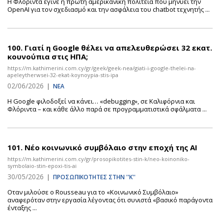
Η Φλόριντα έγινε η πρώτη αμερικανική πολιτεία που μηνύει την
OpenAI για τον σχεδιασμό και την ασφάλεια του chatbot τεχνητής ...
100.
Γιατί η Google θέλει να απελευθερώσει 32 εκατ.
κουνούπια στις ΗΠΑ;
https://m.kathimerini.com.cy/gr/geek/geek-nea/giati-i-google-thelei-na-
apeleytherwsei-32-ekat-koynoypia-stis-ipa
02/06/2026
|
ΝΕΑ
Η Google φιλοδοξεί να κάνει… «debugging», σε Καλιφόρνια και
Φλόριντα – και κάθε άλλο παρά σε προγραμματιστικά σφάλματα ...
101.
Νέο κοινωνικό συμβόλαιο στην εποχή της ΑΙ
https://m.kathimerini.com.cy/gr/prosopikotites-stin-k/neo-koinoniko-
symbolaio-stin-epoxi-tis-ai
30/05/2026
|
ΠΡΟΣΩΠΙΚΟΤΗΤΕΣ ΣΤΗΝ ''Κ''
Οταν μιλούσε ο Rousseau για το «Kοινωνικό Συμβόλαιο»
αναφερόταν στην εργασία λέγοντας ότι συνιστά «βασικό παράγοντα
ένταξης ...