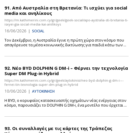
91.
Από Αυστραλία στη Βρετανία: Τι ισχύει για social
media και ανηλίκους
https://m.kathimerini.com.cy/gr/geek/geek-social/apo-aystralia-sti-bretania-ti-
isxyei-gia-social-media-kai-anilikoys
16/06/2026
|
SOCIAL
Τον Δεκέμβριο, η Αυστραλία έγινε η πρώτη χώρα στον κόσμο που
απαγόρευσε τα μέσα κοινωνικής δικτύωσης για παιδιά κάτω των ...
92.
Νέο BYD DOLPHIN G DM-i – Φέρνει την τεχνολογία
Super DM Plug-in Hybrid
https://m.kathimerini.com.cy/gr/geek/aytokinisi/neo-byd-dolphin-g-dm-i-–-
fernei-tin-texnologia-super-dm-plug-in-hybrid
10/06/2026
|
ΑΥΤΟΚΙΝΗΣΗ
Η BYD, ο κορυφαίος κατασκευαστής οχημάτων νέας ενέργειας στον
κόσμο, παρουσιάζει το DOLPHIN G DM-i, ένα μοντέλο που έρχεται ...
93.
Οι συναλλαγές με τις κάρτες της Τράπεζας