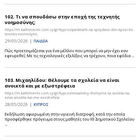
102.
Τι να σπουδάσω στην εποχή της τεχνητής
νοημοσύνης;
https://m.kathimerini.com.cy/gr/kypros/paideia/ti-na-spoydaso-stin-epoxi-tis-
texnitis-noimosynis
29/05/2026
|
ΠΑΙΔΕΙΑ
Πώς προετοιμάζεσαι για ένα μέλλον που μπορεί να μην έχει καν
εφευρεθεί; Με τις τεχνολογικές εξελίξεις να τρέχουν, ποια εφόδια ...
103.
Μιχαηλίδου: Θέλουμε τα σχολεία να είναι
ανοικτά και με εξωστρέφεια
https://m.kathimerini.com.cy/gr/kypros/mixailidoy-theloyme-ta-sxoleia-na-
einai-anoikta-kai-me-exostrefeia
28/05/2026
|
ΚΥΠΡΟΣ
Εκδήλωση αφιερωμένη στην υγιεινή διατροφή, κατά την οποία
προσφέρθηκε πρόγευμα στους μαθητές του ΙΘ΄ Δημοτικού Σχολείου
...