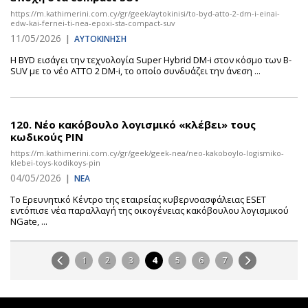
https://m.kathimerini.com.cy/gr/geek/aytokinisi/to-byd-atto-2-dm-i-einai-
edw-kai-fernei-ti-nea-epoxi-sta-compact-suv
11/05/2026
|
ΑΥΤΟΚΙΝΗΣΗ
Η BYD εισάγει την τεχνολογία Super Hybrid DM-i στον κόσμο των B-
SUV με το νέο AΤΤΟ 2 DM-i, το οποίο συνδυάζει την άνεση ...
120.
Nέο κακόβουλο λογισμικό «κλέβει» τους
κωδικούς PIN
https://m.kathimerini.com.cy/gr/geek/geek-nea/neo-kakoboylo-logismiko-
klebei-toys-kodikoys-pin
04/05/2026
|
ΝΕΑ
Το Ερευνητικό Κέντρο της εταιρείας κυβερνοασφάλειας ESET
εντόπισε νέα παραλλαγή της οικογένειας κακόβουλου λογισμικού
NGate, ...
1
2
3
4
5
6
7