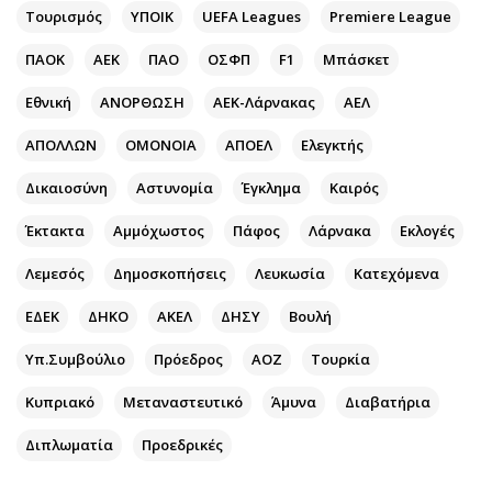
Περιβάλλον
Ταξίδια
Τουρισμός
ΥΠΟΙΚ
UEFA Leagues
Premiere League
Ελλάδα
Συνταγές
ΠΑΟΚ
ΑΕΚ
ΠΑΟ
ΟΣΦΠ
F1
Μπάσκετ
Κόσμος
Έξοδος
Παράξενα
Media
Εθνική
ΑΝΟΡΘΩΣΗ
ΑΕΚ-Λάρνακας
ΑΕΛ
Πολιτισμός
Εκπομπές
ΑΠΟΛΛΩΝ
ΟΜΟΝΟΙΑ
ΑΠΟΕΛ
Ελεγκτής
Σινεμά
Wine routes
Δικαιοσύνη
Αστυνομία
Έγκλημα
Καιρός
Θέατρο-Χορός
Podcasts
Μουσική
Uncut
Έκτακτα
Αμμόχωστος
Πάφος
Λάρνακα
Εκλογές
Εικαστικά
Προσφορές
Λεμεσός
Δημοσκοπήσεις
Λευκωσία
Κατεχόμενα
Βιβλίο
Προσωπικότητες στην ''Κ''
ΕΔΕΚ
ΔΗΚΟ
ΑΚΕΛ
ΔΗΣΥ
Βουλή
Χειρόγραφα
Επιστολές
Υπ.Συμβούλιο
Πρόεδρος
ΑΟΖ
Τουρκία
Κυπριακό
Μεταναστευτικό
Άμυνα
Διαβατήρια
Διπλωματία
Προεδρικές