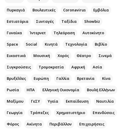
Αθλητισμός
Geek
Πυρκαγιά
Βουλευτικές
Coronavirus
Εμβόλια
Κύπρος
Νέα
Εστιατόρια
Συνταγές
Ταξίδια
Showbiz
Ελλάδα
Κινητά-tablets
Διεθνή
Social
Γυναίκα
Ίντερνετ
Τηλεόραση
Αυτοκίνητο
Κληρώσεις Allwyn
Αυτοκίνηση
Space
Social
Κινητά
Τεχνολογία
Βιβλίο
Οικονομική
Αφιερώματα
Εικαστικά
Μουσική
Χορός
Θέατρο
Σινεμά
Οικονομία
Πολιτική
Real Estate
Οικονομία
Συγκρούσεις
Τρομοκρατία
Αφρική
Ασία
Επιχειρήσεις
Γενικά
Βρυξέλλες
Ευρώπη
Γαλλία
Βρετανία
Κίνα
Αγορές
Αναδρομές
Ρωσία
ΗΠΑ
Ελληνική Οικονομία
Βουλή Ελλήνων
Money Review
Πρόσωπα
AstroBank Properties
Περιβάλλον
Μαξίμου
ΓεΣΥ
Υγεία
Εκπαίδευση
Ναυτιλία
Trends
Good Life
Γεωργία
Τράπεζες
Χρηματιστήριο
Επενδύσεις
Ενέργεια
Γυναίκα
Φόρος
Ναυτιλία
Ακίνητα
Περιβάλλον
Showbiz
Επιχειρήσεις