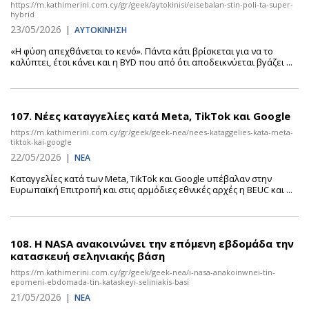
https://m.kathimerini.com.cy/gr/geek/aytokinisi/eisebalan-stin-poli-ta-super-
hybrid
23/05/2026
|
ΑΥΤΟΚΙΝΗΣΗ
«Η φύση απεχθάνεται το κενό». Πάντα κάτι βρίσκεται για να το
καλύπτει, έτσι κάνει και η BYD που από ότι αποδεικνύεται βγάζει ...
107.
Νέες καταγγελίες κατά Meta, TikTok και Google
https://m.kathimerini.com.cy/gr/geek/geek-nea/nees-kataggelies-kata-meta-
tiktok-kai-google
22/05/2026
|
ΝΕΑ
Καταγγελίες κατά των Meta, TikTok και Google υπέβαλαν στην
Ευρωπαϊκή Επιτροπή και στις αρμόδιες εθνικές αρχές η BEUC και ...
108.
Η NASA ανακοινώνει την επόμενη εβδομάδα την
κατασκευή σεληνιακής βάση
https://m.kathimerini.com.cy/gr/geek/geek-nea/i-nasa-anakoinwnei-tin-
epomeni-ebdomada-tin-kataskeyi-seliniakis-basi
21/05/2026
|
ΝΕΑ