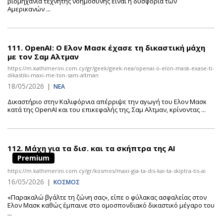
βιομηχανία τεχνητής νοημοσύνης είναι η δυσφορία των
Αμερικανών ...
111.
OpenAI: Ο Ελον Μασκ έχασε τη δικαστική μάχη
με τον Σαμ Αλτμαν
https://m.kathimerini.com.cy/gr/geek/geek-nea/openai-o-elon-mask-exase-ti-
dikastiki-maxi-me-ton-sam-altman
18/05/2026
|
ΝΕΑ
Δικαστήριο στην Καλιφόρνια απέρριψε την αγωγή του Ελον Μασκ
κατά της OpenAI και του επικεφαλής της, Σαμ Αλτμαν, κρίνοντας ...
112.
Μάχη για τα δισ. και τα σκήπτρα της ΑΙ
Premium
https://m.kathimerini.com.cy/gr/kosmos/maxi-gia-ta-dis-kai-ta-skiptra-tis-ai
16/05/2026
|
ΚΟΣΜΟΣ
«Παρακαλώ βγάλτε τη ζώνη σας», είπε ο φύλακας ασφαλείας στον
Eλον Μασκ καθώς έμπαινε στο ομοσπονδιακό δικαστικό μέγαρο του
...