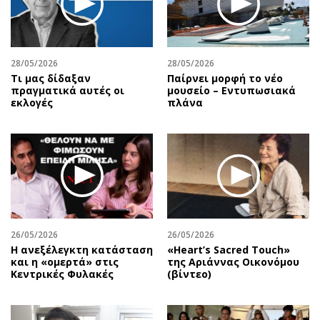
Περιβάλλον
Ταξίδια
Ελλάδα
Συνταγές
Κόσμος
Έξοδος
28/05/2026
28/05/2026
Παράξενα
Media
Τι μας δίδαξαν
Παίρνει μορφή το νέο
Πολιτισμός
Εκπομπές
πραγματικά αυτές οι
μουσείο – Εντυπωσιακά
εκλογές
πλάνα
Σινεμά
Wine routes
Θέατρο-Χορός
Podcasts
Μουσική
Uncut
Εικαστικά
Προσφορές
Βιβλίο
Προσωπικότητες στην ''Κ''
Χειρόγραφα
Επιστολές
26/05/2026
26/05/2026
Η ανεξέλεγκτη κατάσταση
«Heart’s Sacred Touch»
και η «ομερτά» στις
της Αριάννας Οικονόμου
Κεντρικές Φυλακές
(βίντεο)