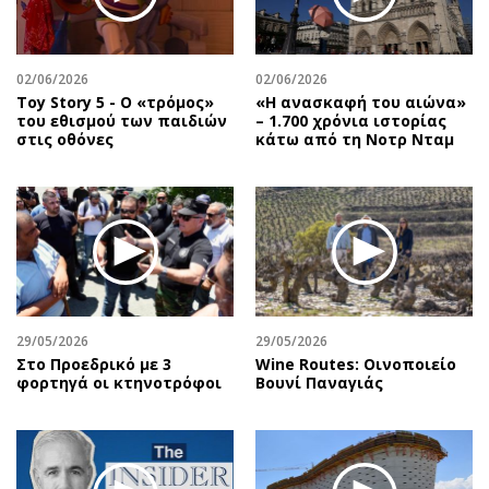
Αθλητισμός
Geek
Κύπρος
Νέα
02/06/2026
02/06/2026
Ελλάδα
Κινητά-tablets
Toy Story 5 - O «τρόμος»
«Η ανασκαφή του αιώνα»
Διεθνή
Social
του εθισμού των παιδιών
– 1.700 χρόνια ιστορίας
στις οθόνες
κάτω από τη Νοτρ Νταμ
Κληρώσεις Allwyn
Αυτοκίνηση
Οικονομική
Αφιερώματα
Οικονομία
Πολιτική
Real Estate
Οικονομία
Επιχειρήσεις
Γενικά
Αγορές
Αναδρομές
Money Review
Πρόσωπα
29/05/2026
29/05/2026
Στο Προεδρικό με 3
Wine Routes: Οινοποιείο
AstroBank Properties
Περιβάλλον
φορτηγά οι κτηνοτρόφοι
Βουνί Παναγιάς
Trends
Good Life
Ενέργεια
Γυναίκα
Ναυτιλία
Showbiz