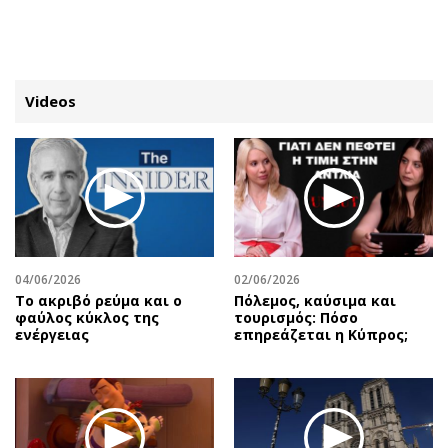
ΕΓΓΡΑΦΗ
ΕΙΣΟΔΟΣ
Videos
ΚΑΤΗΓΟΡΙΕΣ
ΣΥΝΔΕΣΗ
Κύπρος
Απόψεις
Παιδεία
Αρθρογραφία
Υγεία
The Hill
04/06/2026
02/06/2026
Πολιτική
Υγεία
Το ακριβό ρεύμα και ο
Πόλεμος, καύσιμα και
φαύλος κύκλος της
τουρισμός: Πόσο
Βουλευτικές 2026
Αγγελίες
ενέργειας
επηρεάζεται η Κύπρος;
Εκλογές 2024
Ενοικιάζονται
Προεδρικές 2023
Πωλούνται
Δημοσκοπήσεις
Ζητούν εργασία
Διπλωματία
Θέσεις εργασίας