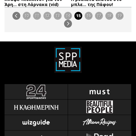
Άρη… στη Λάρνακα (vid)
μπλε… της Πάφου!
10
11
12
13
14
15
16
17
18
19