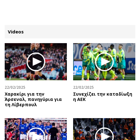
ΕΓΓΡΑΦΗ
ΕΙΣΟΔΟΣ
Videos
ΚΑΤΗΓΟΡΙΕΣ
ΣΥΝΔΕΣΗ
Κύπρος
Απόψεις
Παιδεία
Αρθρογραφία
Υγεία
The Hill
22/02/2025
22/02/2025
Πολιτική
Υγεία
Χαρακίρι για την
Συνεχίζει την καταδίωξη
Άρσεναλ, πανηγύρια για
η ΑΕΚ
Βουλευτικές 2026
Αγγελίες
τη Λίβερπουλ
Εκλογές 2024
Ενοικιάζονται
Προεδρικές 2023
Πωλούνται
Δημοσκοπήσεις
Ζητούν εργασία
Διπλωματία
Θέσεις εργασίας