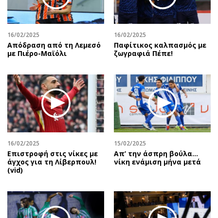
Περιβάλλον
Ταξίδια
Ελλάδα
Συνταγές
Κόσμος
Έξοδος
16/02/2025
16/02/2025
Απόδραση από τη Λεμεσό
Παφίτικος καλπασμός με
Παράξενα
Media
με Πιέρο-Μαϊόλι
ζωγραφιά Πέπε!
Πολιτισμός
Εκπομπές
Σινεμά
Wine routes
Θέατρο-Χορός
Podcasts
Μουσική
Uncut
Εικαστικά
Προσφορές
Βιβλίο
Προσωπικότητες στην ''Κ''
Χειρόγραφα
Επιστολές
16/02/2025
15/02/2025
Επιστροφή στις νίκες με
Απ’ την άσπρη βούλα…
άγχος για τη Λίβερπουλ!
νίκη ενάμιση μήνα μετά
(vid)