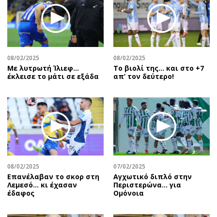
08/02/2025
08/02/2025
Με λυτρωτή Ίλιεφ…
Το βιολί της… και στο +7
έκλεισε το μάτι σε εξάδα
απ’ τον δεύτερο!
08/02/2025
07/02/2025
Επανέλαβαν το σκορ στη
Αγχωτικό διπλό στην
Λεμεσό… κι έχασαν
Περιστερώνα… για
έδαφος
Ομόνοια