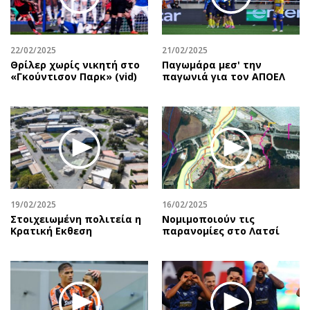
Αθλητισμός
Geek
Κύπρος
Νέα
22/02/2025
21/02/2025
Ελλάδα
Κινητά-tablets
Θρίλερ χωρίς νικητή στο
Παγωμάρα μεσ' την
Διεθνή
Social
«Γκούντισον Παρκ» (vid)
παγωνιά για τον ΑΠΟΕΛ
Κληρώσεις Allwyn
Αυτοκίνηση
Οικονομική
Αφιερώματα
Οικονομία
Πολιτική
Real Estate
Οικονομία
Επιχειρήσεις
Γενικά
Αγορές
Αναδρομές
19/02/2025
16/02/2025
Money Review
Πρόσωπα
Στοιχειωμένη πολιτεία η
Νομιμοποιούν τις
Κρατική Eκθεση
παρανομίες στο Λατσί
AstroBank Properties
Περιβάλλον
Trends
Good Life
Ενέργεια
Γυναίκα
Ναυτιλία
Showbiz