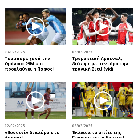
03/02/2025
02/02/2025
Τούμπαρε ξανά την
Τρομακτική Άρσεναλ,
Ομόνοια 29Μ και
διέσυρε με πεντάρα την
προελαύνει η Πάφος!
τραγική Σίτι! (vid)
02/02/2025
02/02/2025
«Βυσσινί» διπλάρα στο
Έκλεισε το σπίτι της
Δασάκι!
Γιουνάιτεντ η Κρίσταλ