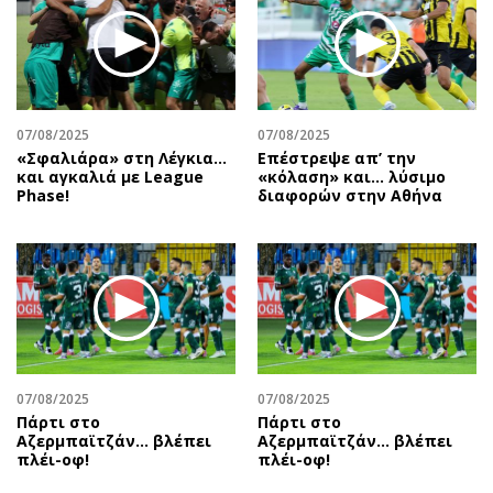
Περιβάλλον
Ταξίδια
Ελλάδα
Συνταγές
Κόσμος
Έξοδος
Παράξενα
Media
Πολιτισμός
Εκπομπές
07/08/2025
07/08/2025
«Σφαλιάρα» στη Λέγκια…
Επέστρεψε απ’ την
Σινεμά
Wine routes
και αγκαλιά με League
«κόλαση» και… λύσιμο
Phase!
διαφορών στην Αθήνα
Θέατρο-Χορός
Podcasts
Μουσική
Uncut
Εικαστικά
Προσφορές
Βιβλίο
Προσωπικότητες στην ''Κ''
Χειρόγραφα
Επιστολές
07/08/2025
07/08/2025
Πάρτι στο
Πάρτι στο
Αζερμπαϊτζάν… βλέπει
Αζερμπαϊτζάν… βλέπει
πλέι-οφ!
πλέι-οφ!