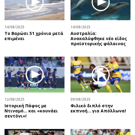
Αθλητισμός
Geek
Κύπρος
Νέα
Ελλάδα
Κινητά-tablets
14/08/2025
14/08/2025
Διεθνή
Social
Το Βαρώσι 51 χρόνια μετά
Αυστραλία:
επιμένει
Ανακαλύφθηκε νέο είδος
Κληρώσεις Allwyn
Αυτοκίνηση
προϊστορικής φάλαινας
Οικονομική
Αφιερώματα
Οικονομία
Πολιτική
Real Estate
Οικονομία
Επιχειρήσεις
Γενικά
Αγορές
Αναδρομές
Money Review
Πρόσωπα
12/08/2025
09/08/2025
AstroBank Properties
Περιβάλλον
Ιστορική Πάφος με
Φιλικό διπλό στην
Trends
Good Life
Ντιναμό… και «κουνάει
εκπνοή… για Απόλλωνα!
σεντόνι»!
Ενέργεια
Γυναίκα
Ναυτιλία
Showbiz