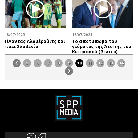
18/07/2025
17/07/2025
Γίγαντας Αλομέροβιτς και
Το αποτύπωμα του
πάει Σλοβενία
γεύματος της Άτυπης του
Κυπριακού (βίντεο)
5
6
7
8
9
10
11
12
13
14