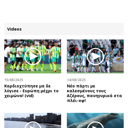
ΕΓΓΡΑΦΗ
ΕΙΣΟΔΟΣ
Videos
ΚΑΤΗΓΟΡΙΕΣ
ΣΥΝΔΕΣΗ
Κύπρος
Απόψεις
Παιδεία
Αρθρογραφία
Υγεία
The Hill
15/08/2025
14/08/2025
Πολιτική
Υγεία
Καρδιοχτύπησε μα δε
Νέο πάρτι με
λύγισε - Ευρώπη μέχρι το
καλεσμένους τους
Βουλευτικές 2026
Αγγελίες
χειμώνα! (vid)
Αζέρους, πανηγυρικά στα
Εκλογές 2024
Ενοικιάζονται
πλέι-οφ!
Προεδρικές 2023
Πωλούνται
Δημοσκοπήσεις
Ζητούν εργασία
Διπλωματία
Θέσεις εργασίας