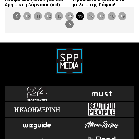
Άρη… στη Λάρνακα (vid)
μπλε… της Πάφου!
10
11
12
13
14
15
16
17
18
19