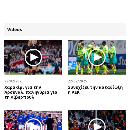
ΕΓΓΡΑΦΗ
ΕΙΣΟΔΟΣ
Videos
ΚΑΤΗΓΟΡΙΕΣ
ΣΥΝΔΕΣΗ
Κύπρος
Απόψεις
Παιδεία
Αρθρογραφία
Υγεία
The Hill
22/02/2025
22/02/2025
Πολιτική
Υγεία
Χαρακίρι για την
Συνεχίζει την καταδίωξη
Άρσεναλ, πανηγύρια για
η ΑΕΚ
Βουλευτικές 2026
Αγγελίες
τη Λίβερπουλ
Εκλογές 2024
Ενοικιάζονται
Προεδρικές 2023
Πωλούνται
Δημοσκοπήσεις
Ζητούν εργασία
Διπλωματία
Θέσεις εργασίας