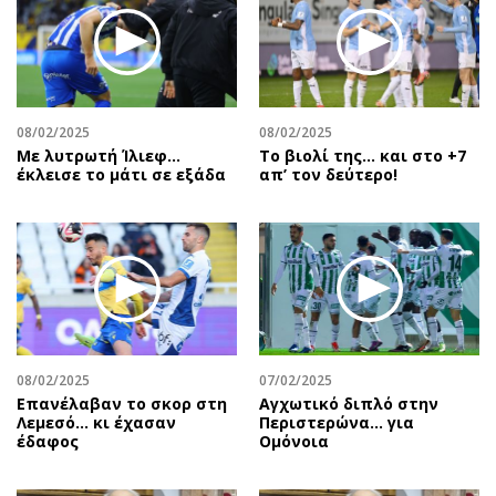
08/02/2025
08/02/2025
Με λυτρωτή Ίλιεφ…
Το βιολί της… και στο +7
έκλεισε το μάτι σε εξάδα
απ’ τον δεύτερο!
08/02/2025
07/02/2025
Επανέλαβαν το σκορ στη
Αγχωτικό διπλό στην
Λεμεσό… κι έχασαν
Περιστερώνα… για
έδαφος
Ομόνοια