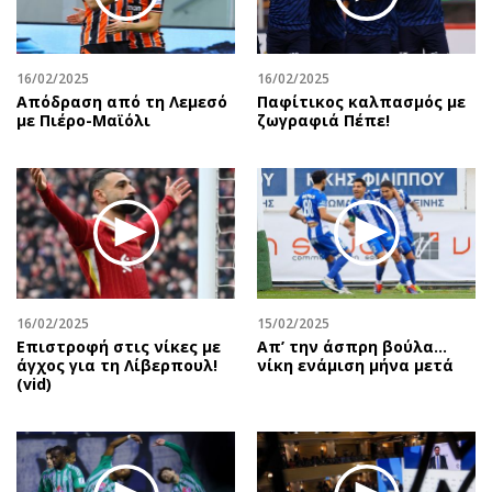
Περιβάλλον
Ταξίδια
Ελλάδα
Συνταγές
Κόσμος
Έξοδος
16/02/2025
16/02/2025
Απόδραση από τη Λεμεσό
Παφίτικος καλπασμός με
Παράξενα
Media
με Πιέρο-Μαϊόλι
ζωγραφιά Πέπε!
Πολιτισμός
Εκπομπές
Σινεμά
Wine routes
Θέατρο-Χορός
Podcasts
Μουσική
Uncut
Εικαστικά
Προσφορές
Βιβλίο
Προσωπικότητες στην ''Κ''
Χειρόγραφα
Επιστολές
16/02/2025
15/02/2025
Επιστροφή στις νίκες με
Απ’ την άσπρη βούλα…
άγχος για τη Λίβερπουλ!
νίκη ενάμιση μήνα μετά
(vid)