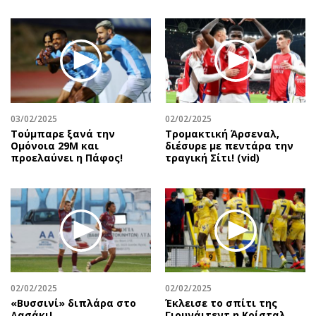
03/02/2025
02/02/2025
Τούμπαρε ξανά την
Τρομακτική Άρσεναλ,
Ομόνοια 29Μ και
διέσυρε με πεντάρα την
προελαύνει η Πάφος!
τραγική Σίτι! (vid)
02/02/2025
02/02/2025
«Βυσσινί» διπλάρα στο
Έκλεισε το σπίτι της
Δασάκι!
Γιουνάιτεντ η Κρίσταλ