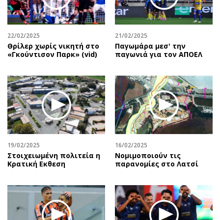
Αθλητισμός
Geek
Κύπρος
Νέα
22/02/2025
21/02/2025
Ελλάδα
Κινητά-tablets
Θρίλερ χωρίς νικητή στο
Παγωμάρα μεσ' την
Διεθνή
Social
«Γκούντισον Παρκ» (vid)
παγωνιά για τον ΑΠΟΕΛ
Κληρώσεις Allwyn
Αυτοκίνηση
Οικονομική
Αφιερώματα
Οικονομία
Πολιτική
Real Estate
Οικονομία
Επιχειρήσεις
Γενικά
Αγορές
Αναδρομές
19/02/2025
16/02/2025
Money Review
Πρόσωπα
Στοιχειωμένη πολιτεία η
Νομιμοποιούν τις
Κρατική Eκθεση
παρανομίες στο Λατσί
AstroBank Properties
Περιβάλλον
Trends
Good Life
Ενέργεια
Γυναίκα
Ναυτιλία
Showbiz