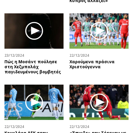
Κύπρος αλλάζει»
23/12/2024
22/12/2024
Πώς η Μοσάντ πούλησε
Χαρούμενα πράσινα
στη Χεζμπολάχ
Χριστούγεννα
παγιδευμένους βομβητές
22/12/2024
22/12/2024
Κουκλάρα ΑΕΚ στην
«Έπνιξε» την Τότεναμ με