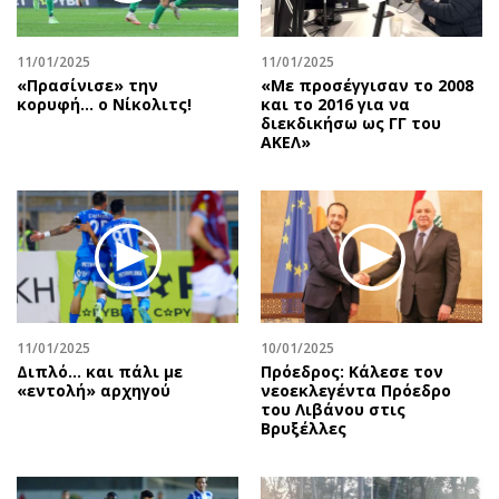
Αθλητισμός
Geek
Κύπρος
Νέα
11/01/2025
11/01/2025
«Πρασίνισε» την
«Με προσέγγισαν το 2008
Ελλάδα
Κινητά-tablets
κορυφή… ο Νίκολιτς!
και το 2016 για να
Διεθνή
Social
διεκδικήσω ως ΓΓ του
ΑΚΕΛ»
Κληρώσεις Allwyn
Αυτοκίνηση
Οικονομική
Αφιερώματα
Οικονομία
Πολιτική
Real Estate
Οικονομία
Επιχειρήσεις
Γενικά
Αγορές
Αναδρομές
Money Review
Πρόσωπα
11/01/2025
10/01/2025
Διπλό... και πάλι με
Πρόεδρος: Κάλεσε τον
AstroBank Properties
Περιβάλλον
«εντολή» αρχηγού
νεοεκλεγέντα Πρόεδρο
Trends
Good Life
του Λιβάνου στις
Βρυξέλλες
Ενέργεια
Γυναίκα
Ναυτιλία
Showbiz