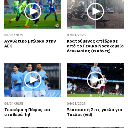
Περιβάλλον
Ταξίδια
Ελλάδα
Συνταγές
Κόσμος
Έξοδος
Παράξενα
Media
Πολιτισμός
Εκπομπές
08/01/2025
07/01/2025
Αχνιώτικο μπλόκο στην
Κρατούμενος απέδρασε
Σινεμά
Wine routes
ΑΕΚ
από το Γενικό Νοσοκομείο
Λευκωσίας (εικόνες)
Θέατρο-Χορός
Podcasts
Μουσική
Uncut
Εικαστικά
Προσφορές
Βιβλίο
Προσωπικότητες στην ''Κ''
Χειρόγραφα
Επιστολές
06/01/2025
04/01/2025
Τεσσάρα η Πάφος και
Ξέσπασε η Σίτι, γκέλα για
σταθερά 1η!
Τσέλσι (vid)