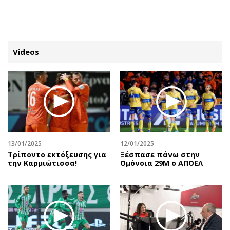
ΕΓΓΡΑΦΗ
ΕΙΣΟΔΟΣ
Videos
ΚΑΤΗΓΟΡΙΕΣ
ΣΥΝΔΕΣΗ
Κύπρος
Απόψεις
Παιδεία
Αρθρογραφία
Υγεία
The Hill
13/01/2025
12/01/2025
Πολιτική
Υγεία
Τρίποντο εκτόξευσης για
Ξέσπασε πάνω στην
την Καρμιώτισσα!
Ομόνοια 29Μ ο ΑΠΟΕΛ
Βουλευτικές 2026
Αγγελίες
Εκλογές 2024
Ενοικιάζονται
Προεδρικές 2023
Πωλούνται
Δημοσκοπήσεις
Ζητούν εργασία
Διπλωματία
Θέσεις εργασίας