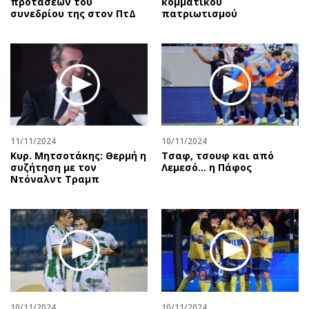
προτάσεων του
κομματικού
συνεδρίου της στον ΠτΔ
πατριωτισμού
11/11/2024
10/11/2024
Κυρ. Μητσοτάκης: Θερμή η
Τσαφ, τσουφ και από
συζήτηση με τον
Λεμεσό... η Πάφος
Ντόναλντ Τραμπ
10/11/2024
10/11/2024