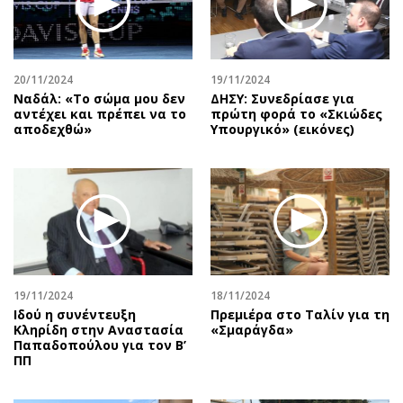
Περιβάλλον
Ταξίδια
Ελλάδα
Συνταγές
Κόσμος
Έξοδος
20/11/2024
19/11/2024
Παράξενα
Media
Ναδάλ: «Το σώμα μου δεν
ΔΗΣΥ: Συνεδρίασε για
Πολιτισμός
Εκπομπές
αντέχει και πρέπει να το
πρώτη φορά το «Σκιώδες
αποδεχθώ»
Υπουργικό» (εικόνες)
Σινεμά
Wine routes
Θέατρο-Χορός
Podcasts
Μουσική
Uncut
Εικαστικά
Προσφορές
Βιβλίο
Προσωπικότητες στην ''Κ''
Χειρόγραφα
Επιστολές
19/11/2024
18/11/2024
Ιδού η συνέντευξη
Πρεμιέρα στο Ταλίν για τη
Κληρίδη στην Αναστασία
«Σμαράγδα»
Παπαδοπούλου για τον Β’
ΠΠ