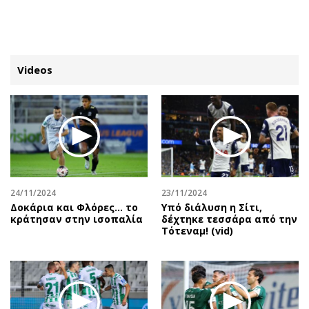
ΕΓΓΡΑΦΗ
ΕΙΣΟΔΟΣ
Videos
ΚΑΤΗΓΟΡΙΕΣ
ΣΥΝΔΕΣΗ
Κύπρος
Απόψεις
Παιδεία
Αρθρογραφία
Υγεία
The Hill
24/11/2024
23/11/2024
Πολιτική
Υγεία
Δοκάρια και Φλόρες… το
Υπό διάλυση η Σίτι,
κράτησαν στην ισοπαλία
δέχτηκε τεσσάρα από την
Βουλευτικές 2026
Αγγελίες
Τότεναμ! (vid)
Εκλογές 2024
Ενοικιάζονται
Προεδρικές 2023
Πωλούνται
Δημοσκοπήσεις
Ζητούν εργασία
Διπλωματία
Θέσεις εργασίας