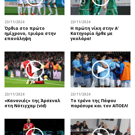
Αθλητισμός
Geek
Κύπρος
Νέα
23/11/2024
23/11/2024
Ελλάδα
Κινητά-tablets
Όρθια στο πρώτο
Η πρώτη νίκη στην Α’
Διεθνή
Social
ημίχρονο, τριάρα στην
Κατηγορία ήρθε με
επανάληψη
γκολάρα!
Κληρώσεις Allwyn
Αυτοκίνηση
Οικονομική
Αφιερώματα
Οικονομία
Πολιτική
Real Estate
Οικονομία
Επιχειρήσεις
Γενικά
Αγορές
Αναδρομές
Money Review
Πρόσωπα
23/11/2024
23/11/2024
«Κανονιές» της Άρσεναλ
Το τρένο της Πάφου
AstroBank Properties
Περιβάλλον
στη Νότιγχαμ (vid)
παρέσυρε και τον ΑΠΟΕΛ!
Trends
Good Life
Ενέργεια
Γυναίκα
Ναυτιλία
Showbiz