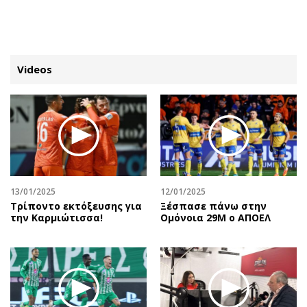
ΕΓΓΡΑΦΗ
ΕΙΣΟΔΟΣ
Videos
ΚΑΤΗΓΟΡΙΕΣ
ΣΥΝΔΕΣΗ
Κύπρος
Απόψεις
Παιδεία
Αρθρογραφία
Υγεία
The Hill
13/01/2025
12/01/2025
Πολιτική
Υγεία
Τρίποντο εκτόξευσης για
Ξέσπασε πάνω στην
την Καρμιώτισσα!
Ομόνοια 29Μ ο ΑΠΟΕΛ
Βουλευτικές 2026
Αγγελίες
Εκλογές 2024
Ενοικιάζονται
Προεδρικές 2023
Πωλούνται
Δημοσκοπήσεις
Ζητούν εργασία
Διπλωματία
Θέσεις εργασίας