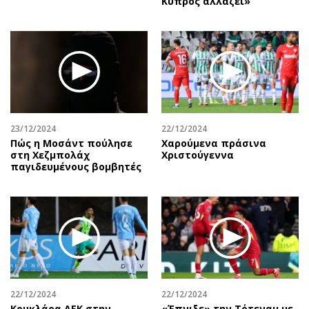
Κύπρος αλλάζει»
23/12/2024
22/12/2024
Πώς η Μοσάντ πούλησε
Χαρούμενα πράσινα
στη Χεζμπολάχ
Χριστούγεννα
παγιδευμένους βομβητές
22/12/2024
22/12/2024
Κουκλάρα ΑΕΚ στην
«Έπνιξε» την Τότεναμ με