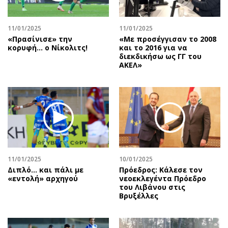
Αθλητισμός
Geek
Κύπρος
Νέα
11/01/2025
11/01/2025
«Πρασίνισε» την
«Με προσέγγισαν το 2008
Ελλάδα
Κινητά-tablets
κορυφή… ο Νίκολιτς!
και το 2016 για να
Διεθνή
Social
διεκδικήσω ως ΓΓ του
ΑΚΕΛ»
Κληρώσεις Allwyn
Αυτοκίνηση
Οικονομική
Αφιερώματα
Οικονομία
Πολιτική
Real Estate
Οικονομία
Επιχειρήσεις
Γενικά
Αγορές
Αναδρομές
Money Review
Πρόσωπα
11/01/2025
10/01/2025
Διπλό... και πάλι με
Πρόεδρος: Κάλεσε τον
AstroBank Properties
Περιβάλλον
«εντολή» αρχηγού
νεοεκλεγέντα Πρόεδρο
Trends
Good Life
του Λιβάνου στις
Βρυξέλλες
Ενέργεια
Γυναίκα
Ναυτιλία
Showbiz