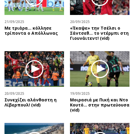
Αθλητισμός
Geek
Κύπρος
Νέα
21/09/2025
20/09/2025
Ελλάδα
Κινητά-tablets
Με τριάρα... κόλλησε
«Έκαψε» την Τσέλσι ο
Διεθνή
Social
τρίποντα ο Απόλλωνας
Σάντσεθ... το ντέρμπι στη
Γιουνάιτεντ! (vid)
Κληρώσεις Allwyn
Αυτοκίνηση
Οικονομική
Αφιερώματα
Οικονομία
Πολιτική
Real Estate
Οικονομία
Επιχειρήσεις
Γενικά
Αγορές
Αναδρομές
Money Review
Πρόσωπα
20/09/2025
19/09/2025
Συνεχίζει αλάνθαστη η
Μοιρασιά με Πική και Ντο
AstroBank Properties
Περιβάλλον
Λίβερπουλ! (vid)
Κουτό… στην πρωτεύουσα
Trends
Good Life
(vid)
Ενέργεια
Γυναίκα
Ναυτιλία
Showbiz