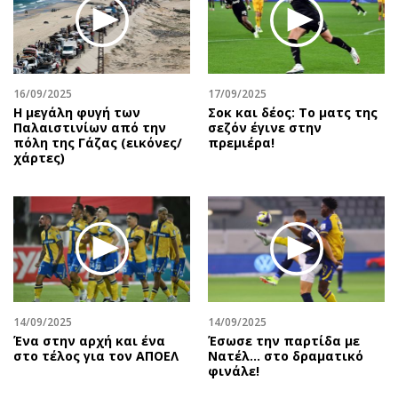
Περιβάλλον
Ταξίδια
Ελλάδα
Συνταγές
Κόσμος
Έξοδος
Παράξενα
Media
16/09/2025
17/09/2025
Πολιτισμός
Εκπομπές
Η μεγάλη φυγή των
Σοκ και δέος: Το ματς της
Παλαιστινίων από την
σεζόν έγινε στην
Σινεμά
Wine routes
πόλη της Γάζας (εικόνες/
πρεμιέρα!
χάρτες)
Θέατρο-Χορός
Podcasts
Μουσική
Uncut
Εικαστικά
Προσφορές
Βιβλίο
Προσωπικότητες στην ''Κ''
Χειρόγραφα
Επιστολές
14/09/2025
14/09/2025
Ένα στην αρχή και ένα
Έσωσε την παρτίδα με
στο τέλος για τον ΑΠΟΕΛ
Νατέλ… στο δραματικό
φινάλε!