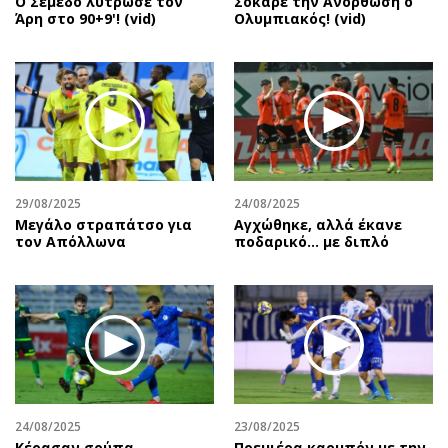
Ο Σεμέδο λύτρωσε τον
Σόκαρε την Ανόρθωση ο
Άρη στο 90+9'! (vid)
Ολυμπιακός! (vid)
29/08/2025
24/08/2025
Μεγάλο στραπάτσο για
Αγχώθηκε, αλλά έκανε
τον Απόλλωνα
ποδαρικό… με διπλό
24/08/2025
23/08/2025
Κέρασαν σούπα…
Πρεμιέρα καρμπόν με την