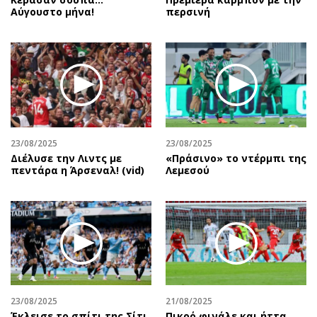
Αύγουστο μήνα!
περσινή
23/08/2025
23/08/2025
Διέλυσε την Λιντς με
«Πράσινο» το ντέρμπι της
πεντάρα η Άρσεναλ! (vid)
Λεμεσού
23/08/2025
21/08/2025
Έκλεισε το σπίτι της Σίτι
Πικρό φινάλε και ήττα