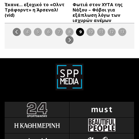
Έκανε… εξοχικό το «Ολντ
Φωτιά στον ΧΥΤΑ της
Τράφορντ» η Άρσεναλ!
Νάξου – Φόβοι για
(vid)
εξάπλωση λόγω των
ισχυρών ανέμων
4
5
6
7
8
9
10
11
12
13