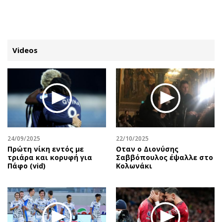
ΕΓΓΡΑΦΗ
ΕΙΣΟΔΟΣ
Videos
ΚΑΤΗΓΟΡΙΕΣ
ΣΥΝΔΕΣΗ
Κύπρος
Απόψεις
Παιδεία
Αρθρογραφία
Υγεία
The Hill
24/09/2025
22/10/2025
Πολιτική
Υγεία
Πρώτη νίκη εντός με
Οταν ο Διονύσης
τριάρα και κορυφή για
Σαββόπουλος έψαλλε στο
Βουλευτικές 2026
Αγγελίες
Πάφο (vid)
Κολωνάκι
Εκλογές 2024
Ενοικιάζονται
Προεδρικές 2023
Πωλούνται
Δημοσκοπήσεις
Ζητούν εργασία
Διπλωματία
Θέσεις εργασίας