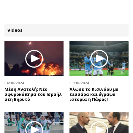
ΕΓΓΡΑΦΗ
ΕΙΣΟΔΟΣ
Videos
ΚΑΤΗΓΟΡΙΕΣ
ΣΥΝΔΕΣΗ
Κύπρος
Απόψεις
Παιδεία
Αρθρογραφία
Υγεία
The Hill
04/10/2024
03/10/2024
Πολιτική
Υγεία
Mέση Ανατολή: Νέο
Άλωσε το Κισινάου με
σφυροκόπημα του Ισραήλ
τεσσάρα και έγραψε
Βουλευτικές 2026
Αγγελίες
στη Βηρυτό
ιστορία η Πάφος!
Εκλογές 2024
Ενοικιάζονται
Προεδρικές 2023
Πωλούνται
Δημοσκοπήσεις
Ζητούν εργασία
Διπλωματία
Θέσεις εργασίας