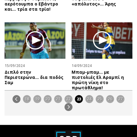
αερότουμπα ο Εβάντρο
«απόλυτος»… Άρης
και… τρία στα τρία!
15/09/2024
14/09/2024
Διπλό στην
Μπαμ-μπαμ… με
Περιστερώνα… δια ποδός
πιστολιές Ελ Αραμπί η
Σαμ
πρώτη νίκη στο
πρωτάθλημα!
18
19
20
21
22
23
24
25
26
27