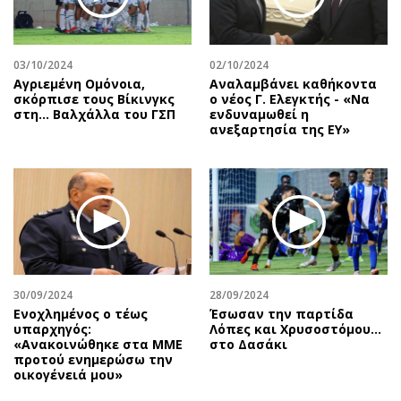
Αθλητισμός
Geek
Κύπρος
Νέα
03/10/2024
02/10/2024
Ελλάδα
Κινητά-tablets
Αγριεμένη Ομόνοια,
Αναλαμβάνει καθήκοντα
Διεθνή
Social
σκόρπισε τους Βίκινγκς
ο νέος Γ. Ελεγκτής - «Να
στη… Βαλχάλλα του ΓΣΠ
ενδυναμωθεί η
Κληρώσεις Allwyn
Αυτοκίνηση
ανεξαρτησία της ΕΥ»
Οικονομική
Αφιερώματα
Οικονομία
Πολιτική
Real Estate
Οικονομία
Επιχειρήσεις
Γενικά
Αγορές
Αναδρομές
Money Review
Πρόσωπα
30/09/2024
28/09/2024
AstroBank Properties
Περιβάλλον
Ενοχλημένος ο τέως
Έσωσαν την παρτίδα
Trends
Good Life
υπαρχηγός:
Λόπες και Χρυσοστόμου…
«Ανακοινώθηκε στα ΜΜΕ
στο Δασάκι
Ενέργεια
Γυναίκα
προτού ενημερώσω την
οικογένειά μου»
Ναυτιλία
Showbiz