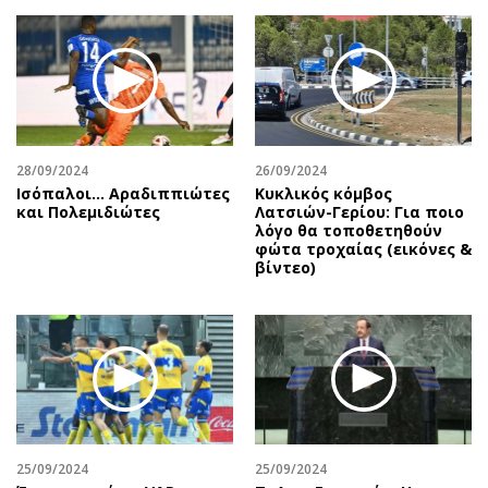
Περιβάλλον
Ταξίδια
Ελλάδα
Συνταγές
Κόσμος
Έξοδος
Παράξενα
Media
Πολιτισμός
Εκπομπές
Σινεμά
Wine routes
28/09/2024
26/09/2024
Ισόπαλοι… Αραδιππιώτες
Κυκλικός κόμβος
Θέατρο-Χορός
Podcasts
και Πολεμιδιώτες
Λατσιών-Γερίου: Για ποιο
Μουσική
Uncut
λόγο θα τοποθετηθούν
φώτα τροχαίας (εικόνες &
Εικαστικά
Προσφορές
βίντεο)
Βιβλίο
Προσωπικότητες στην ''Κ''
Χειρόγραφα
Επιστολές
25/09/2024
25/09/2024