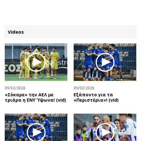
ΕΓΓΡΑΦΗ
ΕΙΣΟΔΟΣ
Videos
ΚΑΤΗΓΟΡΙΕΣ
ΣΥΝΔΕΣΗ
Κύπρος
Απόψεις
Παιδεία
Αρθρογραφία
Υγεία
The Hill
09/02/2026
09/02/2026
Πολιτική
Υγεία
«Σόκαρε» την ΑΕΛ με
Εξάποντο για τα
τριάρα η ΕΝΥ Ύψωνα! (vid)
«Περιστέρια»! (vid)
Βουλευτικές 2026
Αγγελίες
Εκλογές 2024
Ενοικιάζονται
Προεδρικές 2023
Πωλούνται
Δημοσκοπήσεις
Ζητούν εργασία
Διπλωματία
Θέσεις εργασίας