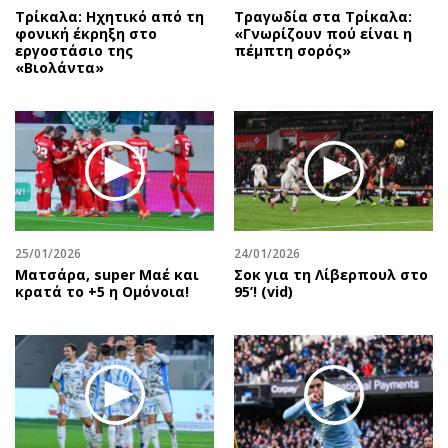
Τρίκαλα: Ηχητικό από τη
Τραγωδία στα Τρίκαλα:
φονική έκρηξη στο
«Γνωρίζουν πού είναι η
εργοστάσιο της
πέμπτη σορός»
«Βιολάντα»
25/01/2026
24/01/2026
Mατσάρα, super Μαέ και
Σοκ για τη Λίβερπουλ στο
κρατά το +5 η Ομόνοια!
95’! (vid)