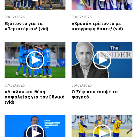
Αθλητισμός
Geek
Κύπρος
Νέα
09/02/2026
09/02/2026
Εξάποντο για τα
«Χρυσό» τρίποντο με
Ελλάδα
Κινητά-tablets
«Περιστέρια»! (vid)
υπογραφή Λόπες! (vid)
Διεθνή
Social
Κληρώσεις Allwyn
Αυτοκίνηση
Οικονομική
Αφιερώματα
Οικονομία
Πολιτική
Real Estate
Οικονομία
Επιχειρήσεις
Γενικά
Αγορές
Αναδρομές
07/02/2026
05/02/2026
«Διπλό» και θέση
Ο Σέφ που έκαψε το
Money Review
Πρόσωπα
ασφαλείας για τον Εθνικό
φαγητό
(vid)
AstroBank Properties
Περιβάλλον
Trends
Good Life
Ενέργεια
Γυναίκα
Ναυτιλία
Showbiz