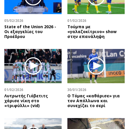
Περιβάλλον
Ταξίδια
Ελλάδα
Συνταγές
Κόσμος
Έξοδος
05/02/2026
01/02/2026
State of the Union 2026 -
Τούμπα με
Παράξενα
Media
Οι εξαγγελίες του
«γαλαζοκίτρινο» show
Πολιτισμός
Εκπομπές
Προέδρου
στην επανάληψη
Σινεμά
Wine routes
Θέατρο-Χορός
Podcasts
Μουσική
Uncut
Εικαστικά
Προσφορές
Βιβλίο
Προσωπικότητες στην ''Κ''
Χειρόγραφα
Επιστολές
01/02/2026
30/01/2026
Λυτρωτής Γιόβετιτς
Ο Τόμας «καθάρισε» για
χάρισε νίκη στο
τον Απόλλωνα και
«τριφύλλι» (vid)
συνεχίζει το σερί