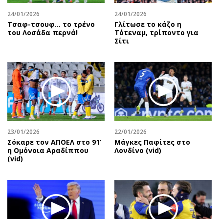
24/01/2026
24/01/2026
Τσαφ-τσουφ… το τρένο
Γλίτωσε το κάζο η
του Λοσάδα περνά!
Τότεναμ, τρίποντο για
Σίτι
23/01/2026
22/01/2026
Σόκαρε τον ΑΠΟΕΛ στο 91’
Μάγκες Παφίτες στο
η Ομόνοια Αραδίππου
Λονδίνο (vid)
(vid)