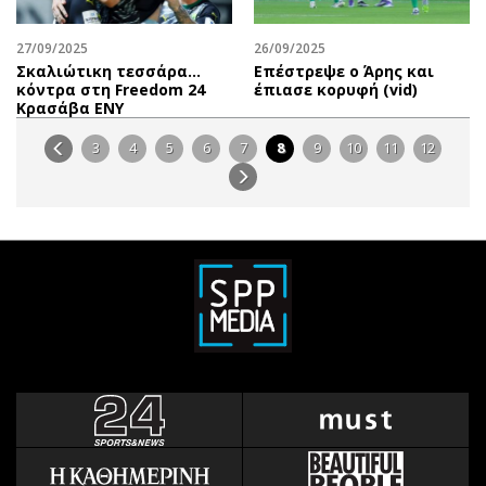
27/09/2025
26/09/2025
Σκαλιώτικη τεσσάρα…
Επέστρεψε ο Άρης και
κόντρα στη Freedom 24
έπιασε κορυφή (vid)
Κρασάβα ΕΝΥ
3
4
5
6
7
8
9
10
11
12