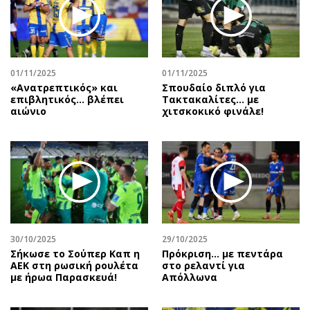
Περιβάλλον
Ταξίδια
Ελλάδα
Συνταγές
Κόσμος
Έξοδος
Παράξενα
Media
01/11/2025
01/11/2025
Πολιτισμός
Εκπομπές
«Ανατρεπτικός» και
Σπουδαίο διπλό για
επιβλητικός… βλέπει
Τακτακαλίτες… με
Σινεμά
Wine routes
αιώνιο
χιτσκοκικό φινάλε!
Θέατρο-Χορός
Podcasts
Μουσική
Uncut
Εικαστικά
Προσφορές
Βιβλίο
Προσωπικότητες στην ''Κ''
Χειρόγραφα
Επιστολές
30/10/2025
29/10/2025
Σήκωσε το Σούπερ Καπ η
Πρόκριση... με πεντάρα
ΑΕΚ στη ρωσική ρουλέτα
στο ρελαντί για
με ήρωα Παρασκευά!
Απόλλωνα