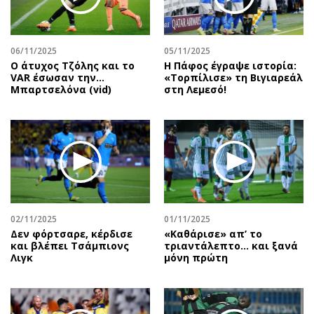
Αθλητισμός
Geek
Κύπρος
Νέα
06/11/2025
05/11/2025
Ελλάδα
Κινητά-tablets
Ο άτυχος Τζόλης και το
Η Πάφος έγραψε ιστορία:
Διεθνή
Social
VAR έσωσαν την…
«Τορπίλισε» τη Βιγιαρεάλ
Μπαρτσελόνα (vid)
στη Λεμεσό!
Κληρώσεις Allwyn
Αυτοκίνηση
Οικονομική
Αφιερώματα
Οικονομία
Πολιτική
Real Estate
Οικονομία
Επιχειρήσεις
Γενικά
Αγορές
Αναδρομές
Money Review
Πρόσωπα
02/11/2025
01/11/2025
Δεν φόρτσαρε, κέρδισε
«Καθάρισε» απ’ το
AstroBank Properties
Περιβάλλον
και βλέπει Τσάμπιονς
τριαντάλεπτο… και ξανά
Trends
Good Life
Λιγκ
μόνη πρώτη
Ενέργεια
Γυναίκα
Ναυτιλία
Showbiz