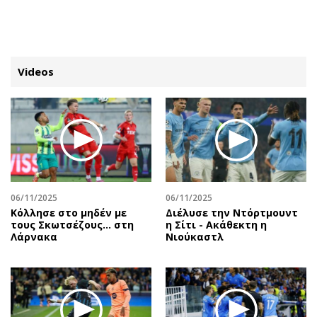
ΕΓΓΡΑΦΗ
ΕΙΣΟΔΟΣ
Videos
ΚΑΤΗΓΟΡΙΕΣ
ΣΥΝΔΕΣΗ
Κύπρος
Απόψεις
Παιδεία
Αρθρογραφία
Υγεία
The Hill
06/11/2025
06/11/2025
Πολιτική
Υγεία
Κόλλησε στο μηδέν με
Διέλυσε την Ντόρτμουντ
τους Σκωτσέζους... στη
η Σίτι - Ακάθεκτη η
Βουλευτικές 2026
Αγγελίες
Λάρνακα
Νιούκαστλ
Εκλογές 2024
Ενοικιάζονται
Προεδρικές 2023
Πωλούνται
Δημοσκοπήσεις
Ζητούν εργασία
Διπλωματία
Θέσεις εργασίας