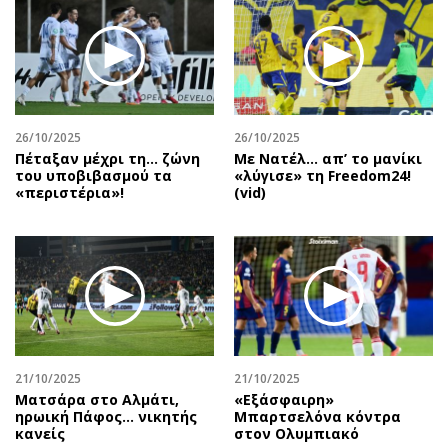
26/10/2025
26/10/2025
Πέταξαν μέχρι τη… ζώνη
Με Νατέλ… απ’ το μανίκι
του υποβιβασμού τα
«λύγισε» τη Freedom24!
«περιστέρια»!
(vid)
21/10/2025
21/10/2025
Ματσάρα στο Αλμάτι,
«Εξάσφαιρη»
ηρωική Πάφος… νικητής
Μπαρτσελόνα κόντρα
κανείς
στον Ολυμπιακό