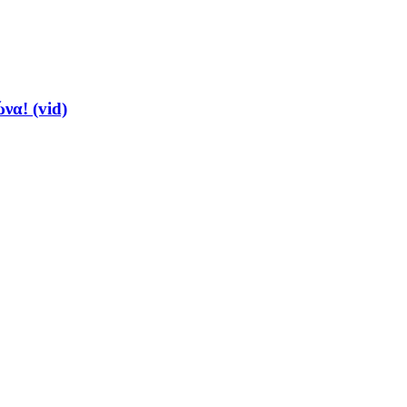
να! (vid)