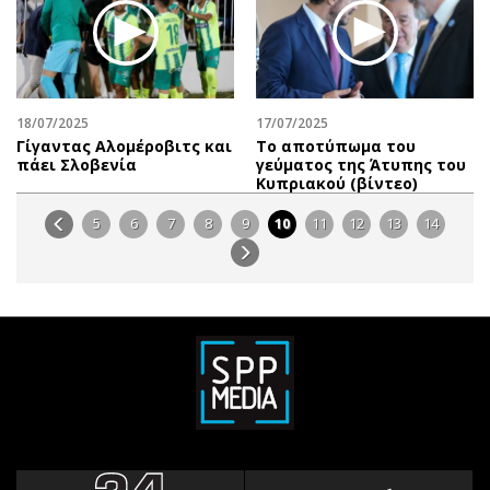
18/07/2025
17/07/2025
Γίγαντας Αλομέροβιτς και
Το αποτύπωμα του
πάει Σλοβενία
γεύματος της Άτυπης του
Κυπριακού (βίντεο)
5
6
7
8
9
10
11
12
13
14