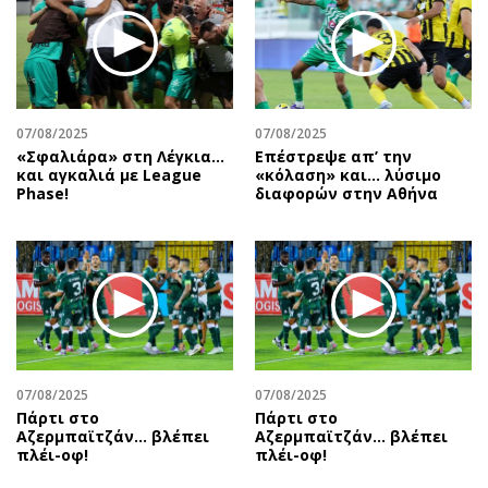
Περιβάλλον
Ταξίδια
Ελλάδα
Συνταγές
Κόσμος
Έξοδος
Παράξενα
Media
Πολιτισμός
Εκπομπές
07/08/2025
07/08/2025
«Σφαλιάρα» στη Λέγκια…
Επέστρεψε απ’ την
Σινεμά
Wine routes
και αγκαλιά με League
«κόλαση» και… λύσιμο
Phase!
διαφορών στην Αθήνα
Θέατρο-Χορός
Podcasts
Μουσική
Uncut
Εικαστικά
Προσφορές
Βιβλίο
Προσωπικότητες στην ''Κ''
Χειρόγραφα
Επιστολές
07/08/2025
07/08/2025
Πάρτι στο
Πάρτι στο
Αζερμπαϊτζάν… βλέπει
Αζερμπαϊτζάν… βλέπει
πλέι-οφ!
πλέι-οφ!