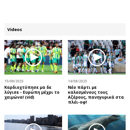
ΕΓΓΡΑΦΗ
ΕΙΣΟΔΟΣ
Videos
ΚΑΤΗΓΟΡΙΕΣ
ΣΥΝΔΕΣΗ
Κύπρος
Απόψεις
Παιδεία
Αρθρογραφία
Υγεία
The Hill
15/08/2025
14/08/2025
Πολιτική
Υγεία
Καρδιοχτύπησε μα δε
Νέο πάρτι με
λύγισε - Ευρώπη μέχρι το
καλεσμένους τους
Βουλευτικές 2026
Αγγελίες
χειμώνα! (vid)
Αζέρους, πανηγυρικά στα
Εκλογές 2024
Ενοικιάζονται
πλέι-οφ!
Προεδρικές 2023
Πωλούνται
Δημοσκοπήσεις
Ζητούν εργασία
Διπλωματία
Θέσεις εργασίας