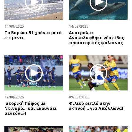
Αθλητισμός
Geek
Κύπρος
Νέα
Ελλάδα
Κινητά-tablets
14/08/2025
14/08/2025
Διεθνή
Social
Το Βαρώσι 51 χρόνια μετά
Αυστραλία:
επιμένει
Ανακαλύφθηκε νέο είδος
Κληρώσεις Allwyn
Αυτοκίνηση
προϊστορικής φάλαινας
Οικονομική
Αφιερώματα
Οικονομία
Πολιτική
Real Estate
Οικονομία
Επιχειρήσεις
Γενικά
Αγορές
Αναδρομές
Money Review
Πρόσωπα
12/08/2025
09/08/2025
AstroBank Properties
Περιβάλλον
Ιστορική Πάφος με
Φιλικό διπλό στην
Trends
Good Life
Ντιναμό… και «κουνάει
εκπνοή… για Απόλλωνα!
σεντόνι»!
Ενέργεια
Γυναίκα
Ναυτιλία
Showbiz