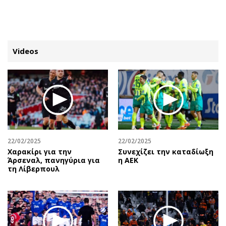
ΕΓΓΡΑΦΗ
ΕΙΣΟΔΟΣ
Videos
ΚΑΤΗΓΟΡΙΕΣ
ΣΥΝΔΕΣΗ
Κύπρος
Απόψεις
Παιδεία
Αρθρογραφία
Υγεία
The Hill
22/02/2025
22/02/2025
Πολιτική
Υγεία
Χαρακίρι για την
Συνεχίζει την καταδίωξη
Άρσεναλ, πανηγύρια για
η ΑΕΚ
Βουλευτικές 2026
Αγγελίες
τη Λίβερπουλ
Εκλογές 2024
Ενοικιάζονται
Προεδρικές 2023
Πωλούνται
Δημοσκοπήσεις
Ζητούν εργασία
Διπλωματία
Θέσεις εργασίας