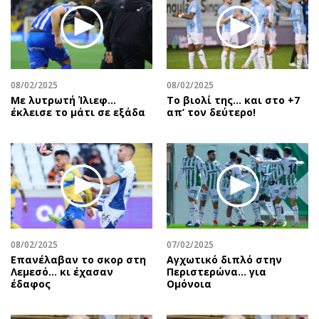
08/02/2025
08/02/2025
Με λυτρωτή Ίλιεφ…
Το βιολί της… και στο +7
έκλεισε το μάτι σε εξάδα
απ’ τον δεύτερο!
08/02/2025
07/02/2025
Επανέλαβαν το σκορ στη
Αγχωτικό διπλό στην
Λεμεσό… κι έχασαν
Περιστερώνα… για
έδαφος
Ομόνοια