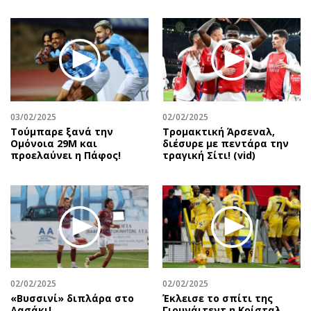
03/02/2025
02/02/2025
Τούμπαρε ξανά την
Τρομακτική Άρσεναλ,
Ομόνοια 29Μ και
διέσυρε με πεντάρα την
προελαύνει η Πάφος!
τραγική Σίτι! (vid)
02/02/2025
02/02/2025
«Βυσσινί» διπλάρα στο
Έκλεισε το σπίτι της
Δασάκι!
Γιουνάιτεντ η Κρίσταλ