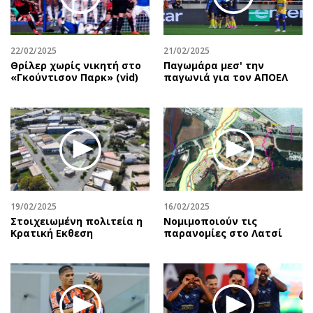
Αθλητισμός
Geek
Κύπρος
Νέα
22/02/2025
21/02/2025
Ελλάδα
Κινητά-tablets
Θρίλερ χωρίς νικητή στο
Παγωμάρα μεσ' την
Διεθνή
Social
«Γκούντισον Παρκ» (vid)
παγωνιά για τον ΑΠΟΕΛ
Κληρώσεις Allwyn
Αυτοκίνηση
Οικονομική
Αφιερώματα
Οικονομία
Πολιτική
Real Estate
Οικονομία
Επιχειρήσεις
Γενικά
Αγορές
Αναδρομές
19/02/2025
16/02/2025
Money Review
Πρόσωπα
Στοιχειωμένη πολιτεία η
Νομιμοποιούν τις
Κρατική Eκθεση
παρανομίες στο Λατσί
AstroBank Properties
Περιβάλλον
Trends
Good Life
Ενέργεια
Γυναίκα
Ναυτιλία
Showbiz