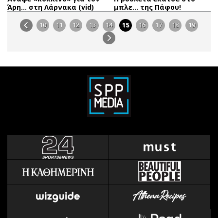
Άρη… στη Λάρνακα (vid)
μπλε… της Πάφου!
10
11
12
13
14
15
16
17
18
19