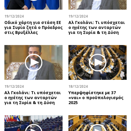
Αθλητισμός
Geek
Κύπρος
Νέα
19/12/2024
19/12/2024
Οδικό χάρτη για στάση ΕΕ
Αλ Γκολάνι: Τι υπόσχεται
Ελλάδα
Κινητά-tablets
για Συρία ζητά ο Πρόεδρος
ο ηγέτης των ανταρτών
Διεθνή
Social
στις Βρυξέλλες
για τη Συρία & τη Δύση
Κληρώσεις Allwyn
Αυτοκίνηση
Οικονομική
Αφιερώματα
Οικονομία
Πολιτική
Real Estate
Οικονομία
Επιχειρήσεις
Γενικά
Αγορές
Αναδρομές
19/12/2024
18/12/2024
Money Review
Πρόσωπα
Αλ Γκολάνι: Τι υπόσχεται
Υπερψηφίστηκε με 37
ο ηγέτης των ανταρτών
«ναι» ο προϋπολογισμός
AstroBank Properties
Περιβάλλον
για τη Συρία & τη Δύση
2025
Trends
Good Life
Ενέργεια
Γυναίκα
Ναυτιλία
Showbiz