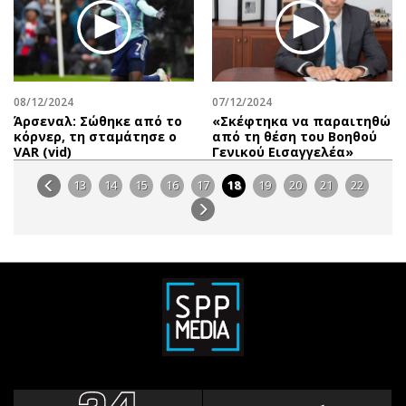
08/12/2024
07/12/2024
Άρσεναλ: Σώθηκε από το
«Σκέφτηκα να παραιτηθώ
κόρνερ, τη σταμάτησε ο
από τη θέση του Βοηθού
VAR (vid)
Γενικού Εισαγγελέα»
13
14
15
16
17
18
19
20
21
22