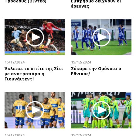
Τροόδους (βίντεο)
Εμπρησμό δείχνουν οι
έρευνες
15/12/2024
15/12/2024
Έκλεισε το σπίτι της Σίτι
Σόκαρε την Ομόνοια ο
με ανατροπάρα η
Εθνικός!
Γιουνάιτεντ!
15/12/2024
15/12/2024