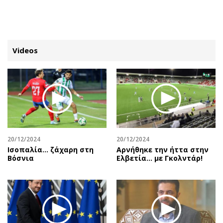
ΕΓΓΡΑΦΗ
ΕΙΣΟΔΟΣ
Videos
ΚΑΤΗΓΟΡΙΕΣ
ΣΥΝΔΕΣΗ
Κύπρος
Απόψεις
Παιδεία
Αρθρογραφία
Υγεία
The Hill
20/12/2024
20/12/2024
Πολιτική
Υγεία
Ισοπαλία... ζάχαρη στη
Αρνήθηκε την ήττα στην
Βόσνια
Ελβετία… με Γκολντάρ!
Βουλευτικές 2026
Αγγελίες
Εκλογές 2024
Ενοικιάζονται
Προεδρικές 2023
Πωλούνται
Δημοσκοπήσεις
Ζητούν εργασία
Διπλωματία
Θέσεις εργασίας