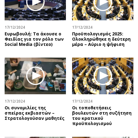
Περιβάλλον
Ταξίδια
Ελλάδα
Συνταγές
Κόσμος
Έξοδος
17/12/2024
17/12/2024
Παράξενα
Media
Ευρωβουλή: Τα άκουσε ο
Προϋπολογισμός 2025:
Πολιτισμός
Εκπομπές
Φειδίας για τον ρόλο των
Ολοκληρώθηκε η δεύτερη
Social Media (βίντεο)
μέρα – Αύριο η ψήφιση
Σινεμά
Wine routes
Θέατρο-Χορός
Podcasts
Μουσική
Uncut
Εικαστικά
Προσφορές
Βιβλίο
Προσωπικότητες στην ''Κ''
Χειρόγραφα
Επιστολές
17/12/2024
17/12/2024
Οι συνομιλίες της
Οι τοποθετήσεις
σπείρας εκβιαστών –
βουλευτών στη συζήτηση
Στρατολογούσαν μαθητές
του κρατικού
προϋπολογισμού