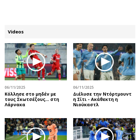
ΕΓΓΡΑΦΗ
ΕΙΣΟΔΟΣ
Videos
ΚΑΤΗΓΟΡΙΕΣ
ΣΥΝΔΕΣΗ
Κύπρος
Απόψεις
Παιδεία
Αρθρογραφία
Υγεία
The Hill
06/11/2025
06/11/2025
Πολιτική
Υγεία
Κόλλησε στο μηδέν με
Διέλυσε την Ντόρτμουντ
τους Σκωτσέζους... στη
η Σίτι - Ακάθεκτη η
Βουλευτικές 2026
Αγγελίες
Λάρνακα
Νιούκαστλ
Εκλογές 2024
Ενοικιάζονται
Προεδρικές 2023
Πωλούνται
Δημοσκοπήσεις
Ζητούν εργασία
Διπλωματία
Θέσεις εργασίας