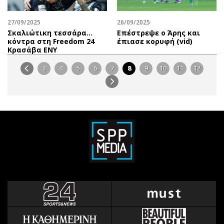
27/09/2025
26/09/2025
Σκαλιώτικη τεσσάρα…
Επέστρεψε ο Άρης και
κόντρα στη Freedom 24
έπιασε κορυφή (vid)
Κρασάβα ΕΝΥ
3
4
5
6
7
8
9
10
11
12