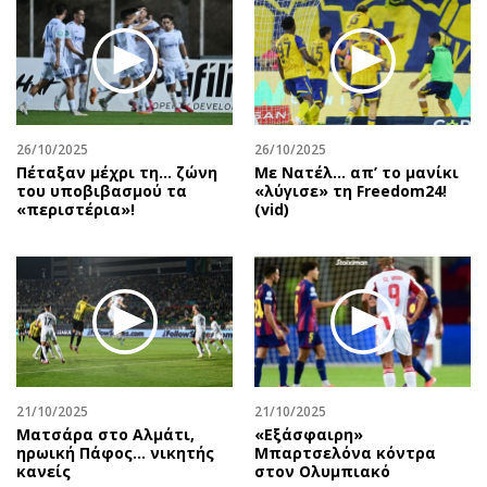
26/10/2025
26/10/2025
Πέταξαν μέχρι τη… ζώνη
Με Νατέλ… απ’ το μανίκι
του υποβιβασμού τα
«λύγισε» τη Freedom24!
«περιστέρια»!
(vid)
21/10/2025
21/10/2025
Ματσάρα στο Αλμάτι,
«Εξάσφαιρη»
ηρωική Πάφος… νικητής
Μπαρτσελόνα κόντρα
κανείς
στον Ολυμπιακό