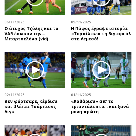
Αθλητισμός
Geek
Κύπρος
Νέα
06/11/2025
05/11/2025
Ελλάδα
Κινητά-tablets
Ο άτυχος Τζόλης και το
Η Πάφος έγραψε ιστορία:
Διεθνή
Social
VAR έσωσαν την…
«Τορπίλισε» τη Βιγιαρεάλ
Μπαρτσελόνα (vid)
στη Λεμεσό!
Κληρώσεις Allwyn
Αυτοκίνηση
Οικονομική
Αφιερώματα
Οικονομία
Πολιτική
Real Estate
Οικονομία
Επιχειρήσεις
Γενικά
Αγορές
Αναδρομές
Money Review
Πρόσωπα
02/11/2025
01/11/2025
Δεν φόρτσαρε, κέρδισε
«Καθάρισε» απ’ το
AstroBank Properties
Περιβάλλον
και βλέπει Τσάμπιονς
τριαντάλεπτο… και ξανά
Trends
Good Life
Λιγκ
μόνη πρώτη
Ενέργεια
Γυναίκα
Ναυτιλία
Showbiz