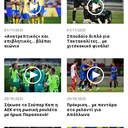
Περιβάλλον
Ταξίδια
Ελλάδα
Συνταγές
Κόσμος
Έξοδος
Παράξενα
Media
01/11/2025
01/11/2025
Πολιτισμός
Εκπομπές
«Ανατρεπτικός» και
Σπουδαίο διπλό για
επιβλητικός… βλέπει
Τακτακαλίτες… με
Σινεμά
Wine routes
αιώνιο
χιτσκοκικό φινάλε!
Θέατρο-Χορός
Podcasts
Μουσική
Uncut
Εικαστικά
Προσφορές
Βιβλίο
Προσωπικότητες στην ''Κ''
Χειρόγραφα
Επιστολές
30/10/2025
29/10/2025
Σήκωσε το Σούπερ Καπ η
Πρόκριση... με πεντάρα
ΑΕΚ στη ρωσική ρουλέτα
στο ρελαντί για
με ήρωα Παρασκευά!
Απόλλωνα