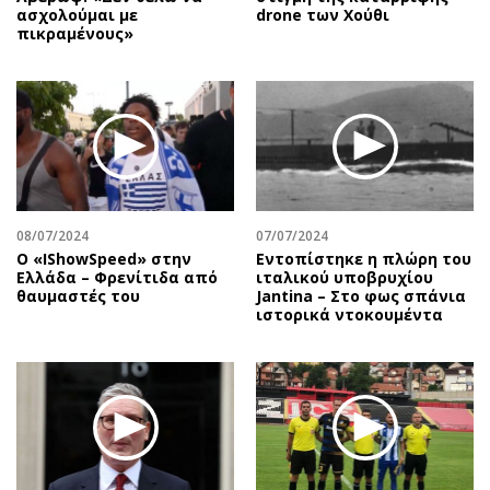
ασχολούμαι με
drone των Χούθι
πικραμένους»
08/07/2024
07/07/2024
Ο «IShowSpeed» στην
Εντοπίστηκε η πλώρη του
Ελλάδα – Φρενίτιδα από
ιταλικού υποβρυχίου
θαυμαστές του
Jantina – Στο φως σπάνια
ιστορικά ντοκουμέντα