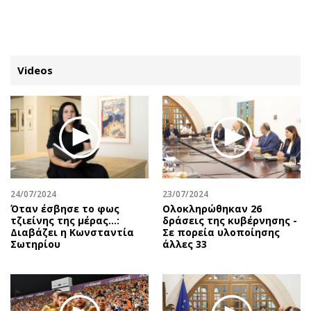
ΕΓΓΡΑΦΗ
ΕΙΣΟΔΟΣ
Videos
ΚΑΤΗΓΟΡΙΕΣ
ΣΥΝΔΕΣΗ
Κύπρος
Απόψεις
Παιδεία
Αρθρογραφία
Υγεία
The Hill
24/07/2024
23/07/2024
Πολιτική
Υγεία
Όταν έσβησε το φως
Ολοκληρώθηκαν 26
τζιείνης της μέρας…:
δράσεις της κυβέρνησης -
Βουλευτικές 2026
Αγγελίες
Διαβάζει η Κωνσταντία
Σε πορεία υλοποίησης
Εκλογές 2024
Ενοικιάζονται
Σωτηρίου
άλλες 33
Προεδρικές 2023
Πωλούνται
Δημοσκοπήσεις
Ζητούν εργασία
Διπλωματία
Θέσεις εργασίας