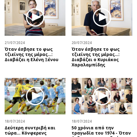
Περιβάλλον
Ταξίδια
Ελλάδα
Συνταγές
Κόσμος
Έξοδος
Παράξενα
Media
Πολιτισμός
Εκπομπές
21/07/2024
20/07/2024
Σινεμά
Wine routes
Όταν έσβησε το φως
Όταν έσβησε το φως
τζιείνης της μέρας…:
τζιείνης της μέρας…:
Θέατρο-Χορός
Podcasts
Διαβάζει η Ελένη Ξένου
Διαβάζει ο Κυριάκος
Μουσική
Uncut
Χαραλαμπίδης
Εικαστικά
Προσφορές
Βιβλίο
Προσωπικότητες στην ''Κ''
Χειρόγραφα
Επιστολές
18/07/2024
18/07/2024
Δεύτερη συντριβή και
50 χρόνια από την
τώρα... Κόνφερενς
τραγωδία του 1974 - Όταν