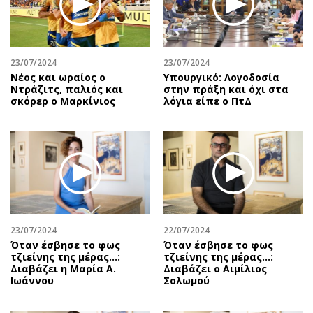
Αθλητισμός
Geek
Κύπρος
Νέα
Ελλάδα
Κινητά-tablets
23/07/2024
23/07/2024
Διεθνή
Social
Νέος και ωραίος ο
Υπουργικό: Λογοδοσία
Ντράζιτς, παλιός και
στην πράξη και όχι στα
Κληρώσεις Allwyn
Αυτοκίνηση
σκόρερ ο Μαρκίνιος
λόγια είπε ο ΠτΔ
Οικονομική
Αφιερώματα
Οικονομία
Πολιτική
Real Estate
Οικονομία
Επιχειρήσεις
Γενικά
Αγορές
Αναδρομές
Money Review
Πρόσωπα
23/07/2024
22/07/2024
AstroBank Properties
Περιβάλλον
Όταν έσβησε το φως
Όταν έσβησε το φως
Trends
Good Life
τζιείνης της μέρας…:
τζιείνης της μέρας…:
Διαβάζει η Μαρία Α.
Διαβάζει ο Αιμίλιος
Ενέργεια
Γυναίκα
Ιωάννου
Σολωμού
Ναυτιλία
Showbiz