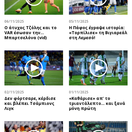
Αθλητισμός
Geek
Κύπρος
Νέα
06/11/2025
05/11/2025
Ελλάδα
Κινητά-tablets
Ο άτυχος Τζόλης και το
Η Πάφος έγραψε ιστορία:
Διεθνή
Social
VAR έσωσαν την…
«Τορπίλισε» τη Βιγιαρεάλ
Μπαρτσελόνα (vid)
στη Λεμεσό!
Κληρώσεις Allwyn
Αυτοκίνηση
Οικονομική
Αφιερώματα
Οικονομία
Πολιτική
Real Estate
Οικονομία
Επιχειρήσεις
Γενικά
Αγορές
Αναδρομές
Money Review
Πρόσωπα
02/11/2025
01/11/2025
Δεν φόρτσαρε, κέρδισε
«Καθάρισε» απ’ το
AstroBank Properties
Περιβάλλον
και βλέπει Τσάμπιονς
τριαντάλεπτο… και ξανά
Trends
Good Life
Λιγκ
μόνη πρώτη
Ενέργεια
Γυναίκα
Ναυτιλία
Showbiz