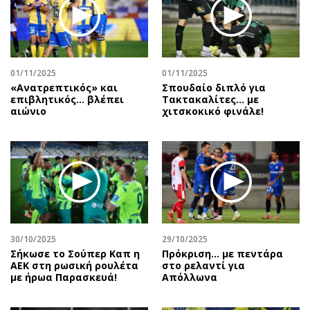
Περιβάλλον
Ταξίδια
Ελλάδα
Συνταγές
Κόσμος
Έξοδος
Παράξενα
Media
01/11/2025
01/11/2025
Πολιτισμός
Εκπομπές
«Ανατρεπτικός» και
Σπουδαίο διπλό για
επιβλητικός… βλέπει
Τακτακαλίτες… με
Σινεμά
Wine routes
αιώνιο
χιτσκοκικό φινάλε!
Θέατρο-Χορός
Podcasts
Μουσική
Uncut
Εικαστικά
Προσφορές
Βιβλίο
Προσωπικότητες στην ''Κ''
Χειρόγραφα
Επιστολές
30/10/2025
29/10/2025
Σήκωσε το Σούπερ Καπ η
Πρόκριση... με πεντάρα
ΑΕΚ στη ρωσική ρουλέτα
στο ρελαντί για
με ήρωα Παρασκευά!
Απόλλωνα