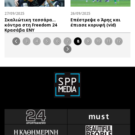
27/09/2025
26/09/2025
Σκαλιώτικη τεσσάρα…
Επέστρεψε ο Άρης και
κόντρα στη Freedom 24
έπιασε κορυφή (vid)
Κρασάβα ΕΝΥ
3
4
5
6
7
8
9
10
11
12