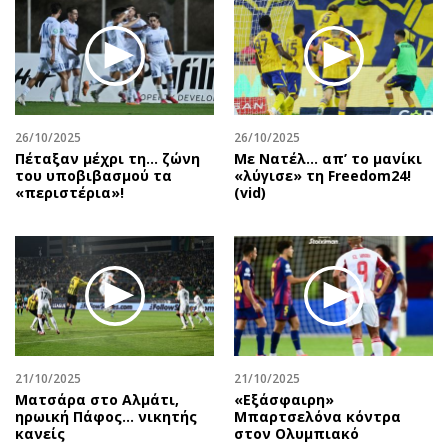
26/10/2025
26/10/2025
Πέταξαν μέχρι τη… ζώνη
Με Νατέλ… απ’ το μανίκι
του υποβιβασμού τα
«λύγισε» τη Freedom24!
«περιστέρια»!
(vid)
21/10/2025
21/10/2025
Ματσάρα στο Αλμάτι,
«Εξάσφαιρη»
ηρωική Πάφος… νικητής
Μπαρτσελόνα κόντρα
κανείς
στον Ολυμπιακό