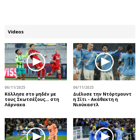
ΕΓΓΡΑΦΗ
ΕΙΣΟΔΟΣ
Videos
ΚΑΤΗΓΟΡΙΕΣ
ΣΥΝΔΕΣΗ
Κύπρος
Απόψεις
Παιδεία
Αρθρογραφία
Υγεία
The Hill
06/11/2025
06/11/2025
Πολιτική
Υγεία
Κόλλησε στο μηδέν με
Διέλυσε την Ντόρτμουντ
τους Σκωτσέζους... στη
η Σίτι - Ακάθεκτη η
Βουλευτικές 2026
Αγγελίες
Λάρνακα
Νιούκαστλ
Εκλογές 2024
Ενοικιάζονται
Προεδρικές 2023
Πωλούνται
Δημοσκοπήσεις
Ζητούν εργασία
Διπλωματία
Θέσεις εργασίας