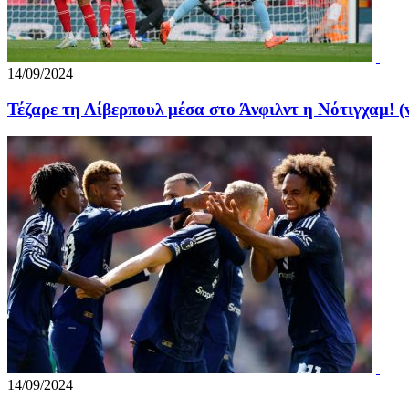
14/09/2024
Τέζαρε τη Λίβερπουλ μέσα στο Άνφιλντ η Νότιγχαμ! (
14/09/2024