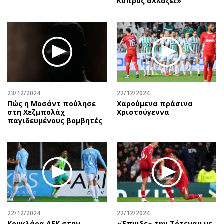
Κύπρος αλλάζει»
23/12/2024
22/12/2024
Πώς η Μοσάντ πούλησε
Χαρούμενα πράσινα
στη Χεζμπολάχ
Χριστούγεννα
παγιδευμένους βομβητές
22/12/2024
22/12/2024
Κουκλάρα ΑΕΚ στην
«Έπνιξε» την Τότεναμ με