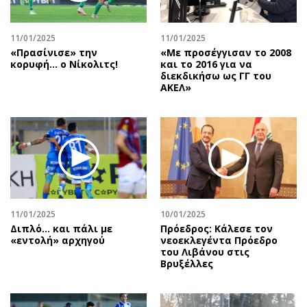
Αθλητισμός
Geek
Κύπρος
Νέα
11/01/2025
11/01/2025
«Πρασίνισε» την
«Με προσέγγισαν το 2008
Ελλάδα
Κινητά-tablets
κορυφή… ο Νίκολιτς!
και το 2016 για να
Διεθνή
Social
διεκδικήσω ως ΓΓ του
ΑΚΕΛ»
Κληρώσεις Allwyn
Αυτοκίνηση
Οικονομική
Αφιερώματα
Οικονομία
Πολιτική
Real Estate
Οικονομία
Επιχειρήσεις
Γενικά
Αγορές
Αναδρομές
Money Review
Πρόσωπα
11/01/2025
10/01/2025
Διπλό... και πάλι με
Πρόεδρος: Κάλεσε τον
AstroBank Properties
Περιβάλλον
«εντολή» αρχηγού
νεοεκλεγέντα Πρόεδρο
Trends
Good Life
του Λιβάνου στις
Βρυξέλλες
Ενέργεια
Γυναίκα
Ναυτιλία
Showbiz