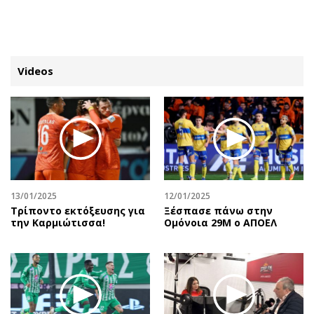
ΕΓΓΡΑΦΗ
ΕΙΣΟΔΟΣ
Videos
ΚΑΤΗΓΟΡΙΕΣ
ΣΥΝΔΕΣΗ
Κύπρος
Απόψεις
Παιδεία
Αρθρογραφία
Υγεία
The Hill
13/01/2025
12/01/2025
Πολιτική
Υγεία
Τρίποντο εκτόξευσης για
Ξέσπασε πάνω στην
την Καρμιώτισσα!
Ομόνοια 29Μ ο ΑΠΟΕΛ
Βουλευτικές 2026
Αγγελίες
Εκλογές 2024
Ενοικιάζονται
Προεδρικές 2023
Πωλούνται
Δημοσκοπήσεις
Ζητούν εργασία
Διπλωματία
Θέσεις εργασίας