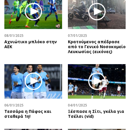
Περιβάλλον
Ταξίδια
Ελλάδα
Συνταγές
Κόσμος
Έξοδος
Παράξενα
Media
Πολιτισμός
Εκπομπές
08/01/2025
07/01/2025
Αχνιώτικο μπλόκο στην
Κρατούμενος απέδρασε
Σινεμά
Wine routes
ΑΕΚ
από το Γενικό Νοσοκομείο
Λευκωσίας (εικόνες)
Θέατρο-Χορός
Podcasts
Μουσική
Uncut
Εικαστικά
Προσφορές
Βιβλίο
Προσωπικότητες στην ''Κ''
Χειρόγραφα
Επιστολές
06/01/2025
04/01/2025
Τεσσάρα η Πάφος και
Ξέσπασε η Σίτι, γκέλα για
σταθερά 1η!
Τσέλσι (vid)