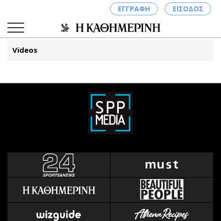
ΕΓΓΡΑΦΗ
ΕΙΣΟΔΟΣ
Videos
ΚΑΤΗΓΟΡΙΕΣ
ΣΥΝΔΕΣΗ
Κύπρος
Απόψεις
Παιδεία
Αρθρογραφία
Υγεία
The Hill
Πολιτική
Υγεία
Βουλευτικές 2026
Αγγελίες
Εκλογές 2024
Ενοικιάζονται
Προεδρικές 2023
Πωλούνται
Δημοσκοπήσεις
Ζητούν εργασία
Διπλωματία
Θέσεις εργασίας