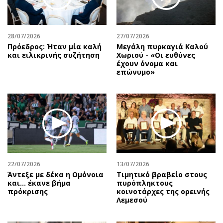
Αθλητισμός
Geek
Κύπρος
Νέα
28/07/2026
27/07/2026
Ελλάδα
Κινητά-tablets
Πρόεδρος: Ήταν μία καλή
Μεγάλη πυρκαγιά Καλού
Διεθνή
Social
και ειλικρινής συζήτηση
Χωριού - «Οι ευθύνες
έχουν όνομα και
Κληρώσεις Allwyn
Αυτοκίνηση
επώνυμο»
Οικονομική
Αφιερώματα
Οικονομία
Πολιτική
Real Estate
Οικονομία
Επιχειρήσεις
Γενικά
Αγορές
Αναδρομές
Money Review
Πρόσωπα
22/07/2026
13/07/2026
AstroBank Properties
Περιβάλλον
Άντεξε με δέκα η Ομόνοια
Τιμητικό βραβείο στους
Trends
Good Life
και... έκανε βήμα
πυρόπληκτους
πρόκρισης
κοινοτάρχες της ορεινής
Ενέργεια
Γυναίκα
Λεμεσού
Ναυτιλία
Showbiz