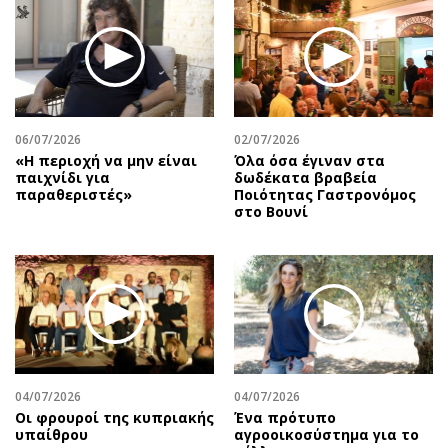
Περιβάλλον
Ταξίδια
Ελλάδα
Συνταγές
Κόσμος
Έξοδος
Παράξενα
Media
Πολιτισμός
Εκπομπές
06/07/2026
02/07/2026
Σινεμά
Wine routes
«Η περιοχή να μην είναι
Όλα όσα έγιναν στα
παιχνίδι για
δωδέκατα βραβεία
Θέατρο-Χορός
Podcasts
παραθεριστές»
Ποιότητας Γαστρονόμος
Μουσική
Uncut
στο Βουνί
Εικαστικά
Προσφορές
Βιβλίο
Προσωπικότητες στην ''Κ''
Χειρόγραφα
Επιστολές
04/07/2026
04/07/2026
Οι φρουροί της κυπριακής
Ένα πρότυπο
υπαίθρου
αγροοικοσύστημα για το