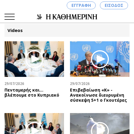
ΕΓΓΡΑΦΗ
ΕΙΣΟΔΟΣ
Videos
ΚΑΤΗΓΟΡΙΕΣ
ΣΥΝΔΕΣΗ
Κύπρος
Απόψεις
Παιδεία
Αρθρογραφία
Υγεία
The Hill
29/07/2026
29/07/2026
Πολιτική
Υγεία
Πενταμερής και…
Επιβεβαίωση «Κ» -
βλέπουμε στο Κυπριακό
Ανακοίνωσε διευρυμένη
Βουλευτικές 2026
Αγγελίες
σύσκεψη 5+1 ο Γκουτέρες
Εκλογές 2024
Ενοικιάζονται
Προεδρικές 2023
Πωλούνται
Δημοσκοπήσεις
Ζητούν εργασία
Διπλωματία
Θέσεις εργασίας