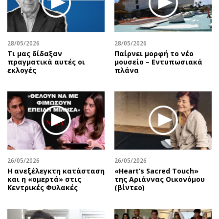
Περιβάλλον
Ταξίδια
Ελλάδα
Συνταγές
Κόσμος
Έξοδος
28/05/2026
28/05/2026
Παράξενα
Media
Τι μας δίδαξαν
Παίρνει μορφή το νέο
Πολιτισμός
Εκπομπές
πραγματικά αυτές οι
μουσείο – Εντυπωσιακά
εκλογές
πλάνα
Σινεμά
Wine routes
Θέατρο-Χορός
Podcasts
Μουσική
Uncut
Εικαστικά
Προσφορές
Βιβλίο
Προσωπικότητες στην ''Κ''
Χειρόγραφα
Επιστολές
26/05/2026
26/05/2026
Η ανεξέλεγκτη κατάσταση
«Heart’s Sacred Touch»
και η «ομερτά» στις
της Αριάννας Οικονόμου
Κεντρικές Φυλακές
(βίντεο)