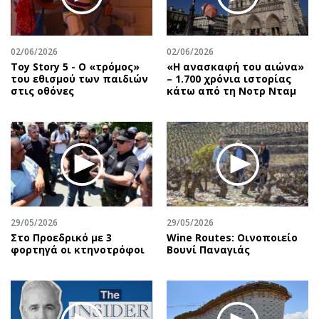
Αθλητισμός
Geek
Κύπρος
Νέα
02/06/2026
02/06/2026
Ελλάδα
Κινητά-tablets
Toy Story 5 - O «τρόμος»
«Η ανασκαφή του αιώνα»
Διεθνή
Social
του εθισμού των παιδιών
– 1.700 χρόνια ιστορίας
στις οθόνες
κάτω από τη Νοτρ Νταμ
Κληρώσεις Allwyn
Αυτοκίνηση
Οικονομική
Αφιερώματα
Οικονομία
Πολιτική
Real Estate
Οικονομία
Επιχειρήσεις
Γενικά
Αγορές
Αναδρομές
Money Review
Πρόσωπα
29/05/2026
29/05/2026
Στο Προεδρικό με 3
Wine Routes: Οινοποιείο
AstroBank Properties
Περιβάλλον
φορτηγά οι κτηνοτρόφοι
Βουνί Παναγιάς
Trends
Good Life
Ενέργεια
Γυναίκα
Ναυτιλία
Showbiz