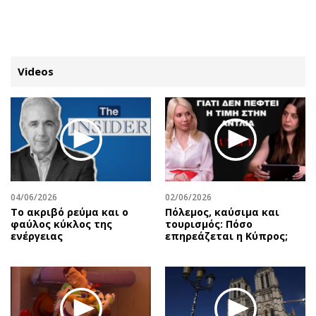
ΕΓΓΡΑΦΗ
ΕΙΣΟΔΟΣ
Videos
ΚΑΤΗΓΟΡΙΕΣ
ΣΥΝΔΕΣΗ
Κύπρος
Απόψεις
Παιδεία
Αρθρογραφία
Υγεία
The Hill
04/06/2026
02/06/2026
Πολιτική
Υγεία
Το ακριβό ρεύμα και ο
Πόλεμος, καύσιμα και
φαύλος κύκλος της
τουρισμός: Πόσο
Βουλευτικές 2026
Αγγελίες
ενέργειας
επηρεάζεται η Κύπρος;
Εκλογές 2024
Ενοικιάζονται
Προεδρικές 2023
Πωλούνται
Δημοσκοπήσεις
Ζητούν εργασία
Διπλωματία
Θέσεις εργασίας