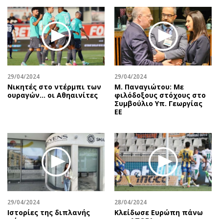
Περιβάλλον
Ταξίδια
Ελλάδα
Συνταγές
Κόσμος
Έξοδος
Παράξενα
Media
Πολιτισμός
Εκπομπές
Σινεμά
Wine routes
29/04/2024
29/04/2024
Νικητές στο ντέρμπι των
Μ. Παναγιώτου: Με
Θέατρο-Χορός
Podcasts
ουραγών… οι Αθηαινίτες
φιλόδοξους στόχους στο
Μουσική
Uncut
Συμβούλιο Υπ. Γεωργίας
ΕΕ
Εικαστικά
Προσφορές
Βιβλίο
Προσωπικότητες στην ''Κ''
Χειρόγραφα
Επιστολές
29/04/2024
28/04/2024
Ιστορίες της διπλανής
Κλείδωσε Ευρώπη πάνω