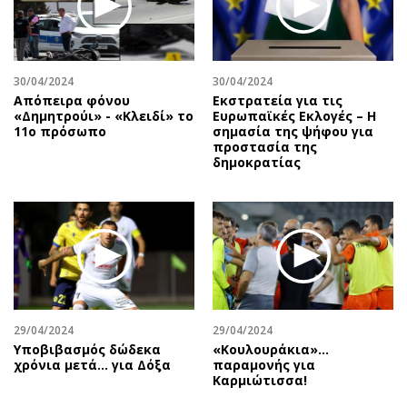
Αθλητισμός
Geek
Κύπρος
Νέα
Ελλάδα
Κινητά-tablets
30/04/2024
30/04/2024
Διεθνή
Social
Απόπειρα φόνου
Εκστρατεία για τις
«Δημητρούι» - «Κλειδί» το
Eυρωπαϊκές Eκλογές – Η
Κληρώσεις Allwyn
Αυτοκίνηση
11ο πρόσωπο
σημασία της ψήφου για
προστασία της
Οικονομική
Αφιερώματα
δημοκρατίας
Οικονομία
Πολιτική
Real Estate
Οικονομία
Επιχειρήσεις
Γενικά
Αγορές
Αναδρομές
Money Review
Πρόσωπα
AstroBank Properties
Περιβάλλον
29/04/2024
29/04/2024
Trends
Good Life
Υποβιβασμός δώδεκα
«Κουλουράκια»…
Ενέργεια
Γυναίκα
χρόνια μετά... για Δόξα
παραμονής για
Καρμιώτισσα!
Ναυτιλία
Showbiz