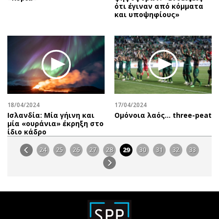
ότι έγιναν από κόμματα
και υποψηφίους»
18/04/2024
17/04/2024
Ισλανδία: Μία γήινη και
Oμόνοια λαός… three-peat
μία «ουράνια» έκρηξη στο
ίδιο κάδρο
24
25
26
27
28
29
30
31
32
33