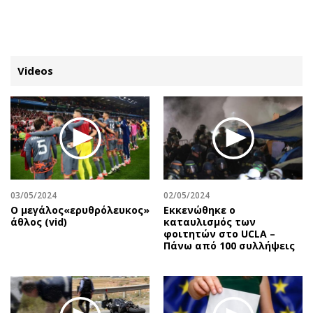
ΕΓΓΡΑΦΗ
ΕΙΣΟΔΟΣ
Videos
ΚΑΤΗΓΟΡΙΕΣ
ΣΥΝΔΕΣΗ
Κύπρος
Απόψεις
Παιδεία
Αρθρογραφία
Υγεία
The Hill
03/05/2024
02/05/2024
Πολιτική
Υγεία
O μεγάλος«ερυθρόλευκος»
Εκκενώθηκε ο
άθλος (vid)
καταυλισμός των
Βουλευτικές 2026
Αγγελίες
φοιτητών στο UCLA –
Εκλογές 2024
Ενοικιάζονται
Πάνω από 100 συλλήψεις
Προεδρικές 2023
Πωλούνται
Δημοσκοπήσεις
Ζητούν εργασία
Διπλωματία
Θέσεις εργασίας