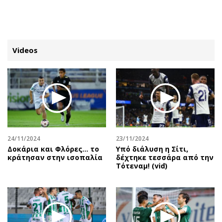
ΕΓΓΡΑΦΗ
ΕΙΣΟΔΟΣ
Videos
ΚΑΤΗΓΟΡΙΕΣ
ΣΥΝΔΕΣΗ
Κύπρος
Απόψεις
Παιδεία
Αρθρογραφία
Υγεία
The Hill
24/11/2024
23/11/2024
Πολιτική
Υγεία
Δοκάρια και Φλόρες… το
Υπό διάλυση η Σίτι,
κράτησαν στην ισοπαλία
δέχτηκε τεσσάρα από την
Βουλευτικές 2026
Αγγελίες
Τότεναμ! (vid)
Εκλογές 2024
Ενοικιάζονται
Προεδρικές 2023
Πωλούνται
Δημοσκοπήσεις
Ζητούν εργασία
Διπλωματία
Θέσεις εργασίας