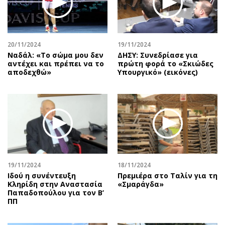
Περιβάλλον
Ταξίδια
Ελλάδα
Συνταγές
Κόσμος
Έξοδος
20/11/2024
19/11/2024
Παράξενα
Media
Ναδάλ: «Το σώμα μου δεν
ΔΗΣΥ: Συνεδρίασε για
Πολιτισμός
Εκπομπές
αντέχει και πρέπει να το
πρώτη φορά το «Σκιώδες
αποδεχθώ»
Υπουργικό» (εικόνες)
Σινεμά
Wine routes
Θέατρο-Χορός
Podcasts
Μουσική
Uncut
Εικαστικά
Προσφορές
Βιβλίο
Προσωπικότητες στην ''Κ''
Χειρόγραφα
Επιστολές
19/11/2024
18/11/2024
Ιδού η συνέντευξη
Πρεμιέρα στο Ταλίν για τη
Κληρίδη στην Αναστασία
«Σμαράγδα»
Παπαδοπούλου για τον Β’
ΠΠ