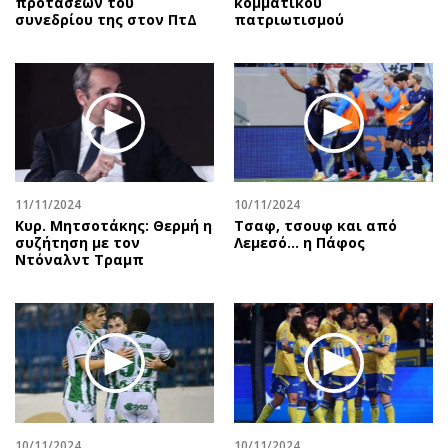
προτάσεων του
κομματικού
συνεδρίου της στον ΠτΔ
πατριωτισμού
11/11/2024
10/11/2024
Κυρ. Μητσοτάκης: Θερμή η
Τσαφ, τσουφ και από
συζήτηση με τον
Λεμεσό... η Πάφος
Ντόναλντ Τραμπ
10/11/2024
10/11/2024