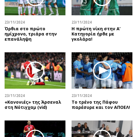
Αθλητισμός
Geek
Κύπρος
Νέα
23/11/2024
23/11/2024
Ελλάδα
Κινητά-tablets
Όρθια στο πρώτο
Η πρώτη νίκη στην Α’
Διεθνή
Social
ημίχρονο, τριάρα στην
Κατηγορία ήρθε με
επανάληψη
γκολάρα!
Κληρώσεις Allwyn
Αυτοκίνηση
Οικονομική
Αφιερώματα
Οικονομία
Πολιτική
Real Estate
Οικονομία
Επιχειρήσεις
Γενικά
Αγορές
Αναδρομές
Money Review
Πρόσωπα
23/11/2024
23/11/2024
«Κανονιές» της Άρσεναλ
Το τρένο της Πάφου
AstroBank Properties
Περιβάλλον
στη Νότιγχαμ (vid)
παρέσυρε και τον ΑΠΟΕΛ!
Trends
Good Life
Ενέργεια
Γυναίκα
Ναυτιλία
Showbiz