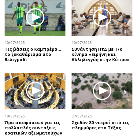
Περιβάλλον
Ταξίδια
Ελλάδα
Συνταγές
Κόσμος
Έξοδος
Παράξενα
Media
Πολιτισμός
Εκπομπές
10/07/2025
10/07/2025
Σινεμά
Wine routes
Τις βάσεις ο Καμπρέρα…
Συνάντηση ΠτΔ με Τ/κ
το ξεκαθάρισμα στο
κίνημα «Ειρήνη και
Θέατρο-Χορός
Podcasts
Βελιγράδι
Αλληλεγγύη στην Κύπρο»
Μουσική
Uncut
Εικαστικά
Προσφορές
Βιβλίο
Προσωπικότητες στην ''Κ''
Χειρόγραφα
Επιστολές
10/07/2025
07/07/2025
Ώρα αποφάσεων για τις
Σχεδόν 80 νεκροί από τις
πολλαπλές συντάξεις
πλημμύρες στο Τέξας
κρατικών αξιωματούχων