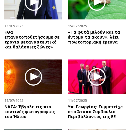
Αθλητισμός
Geek
Κύπρος
Νέα
Ελλάδα
Κινητά-tablets
15/07/2025
15/07/2025
Διεθνή
Social
«Θα
«Tα φυτά μιλούν και τα
επανατοποθετήσουμε σε
έντομα τα ακούν», λέει
Κληρώσεις Allwyn
Αυτοκίνηση
τροχιά μεταναστευτικό
πρωτοποριακή έρευνα
και θαλάσσιες ζώνες»
Οικονομική
Αφιερώματα
Οικονομία
Πολιτική
Real Estate
Οικονομία
Επιχειρήσεις
Γενικά
Αγορές
Αναδρομές
Money Review
Πρόσωπα
AstroBank Properties
Περιβάλλον
11/07/2025
11/07/2025
Trends
Good Life
ΝΑΣΑ: Έβγαλε τις πιο
Υπ. Γεωργίας: Συμμετείχε
κοντινές φωτογραφίες
στο Άτυπο Συμβούλιο
Ενέργεια
Γυναίκα
του Ήλιου
Περιβάλλοντος της ΕΕ
Ναυτιλία
Showbiz