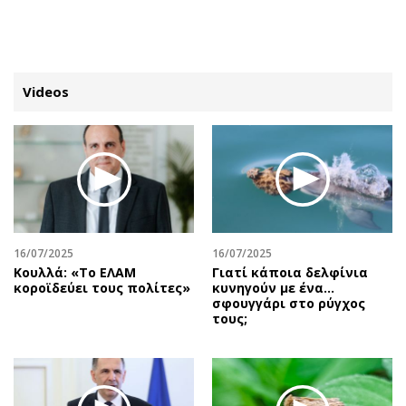
ΕΓΓΡΑΦΗ
ΕΙΣΟΔΟΣ
Videos
ΚΑΤΗΓΟΡΙΕΣ
ΣΥΝΔΕΣΗ
Κύπρος
Απόψεις
Παιδεία
Αρθρογραφία
Υγεία
The Hill
16/07/2025
16/07/2025
Πολιτική
Υγεία
Κουλλά: «Το ΕΛΑΜ
Γιατί κάποια δελφίνια
κοροϊδεύει τους πολίτες»
κυνηγούν με ένα…
Βουλευτικές 2026
Αγγελίες
σφουγγάρι στο ρύγχος
Εκλογές 2024
Ενοικιάζονται
τους;
Προεδρικές 2023
Πωλούνται
Δημοσκοπήσεις
Ζητούν εργασία
Διπλωματία
Θέσεις εργασίας