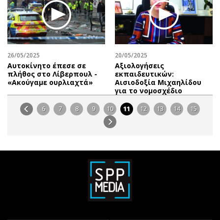
26/05/2025
20/05/2025
Αυτοκίνητο έπεσε σε
Αξιολογήσεις
πλήθος στο Λίβερπουλ -
εκπαιδευτικών:
«Ακούγαμε ουρλιαχτά»
Αισιοδοξία Μιχαηλίδου
για το νομοσχέδιο
6
7
8
9
10
11
12
13
14
15