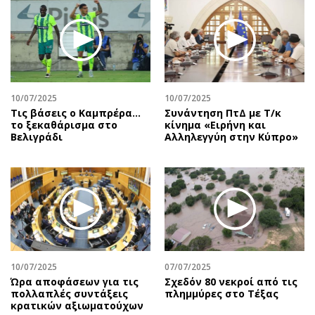
Περιβάλλον
Ταξίδια
Ελλάδα
Συνταγές
Κόσμος
Έξοδος
Παράξενα
Media
Πολιτισμός
Εκπομπές
10/07/2025
10/07/2025
Σινεμά
Wine routes
Τις βάσεις ο Καμπρέρα…
Συνάντηση ΠτΔ με Τ/κ
το ξεκαθάρισμα στο
κίνημα «Ειρήνη και
Θέατρο-Χορός
Podcasts
Βελιγράδι
Αλληλεγγύη στην Κύπρο»
Μουσική
Uncut
Εικαστικά
Προσφορές
Βιβλίο
Προσωπικότητες στην ''Κ''
Χειρόγραφα
Επιστολές
10/07/2025
07/07/2025
Ώρα αποφάσεων για τις
Σχεδόν 80 νεκροί από τις
πολλαπλές συντάξεις
πλημμύρες στο Τέξας
κρατικών αξιωματούχων