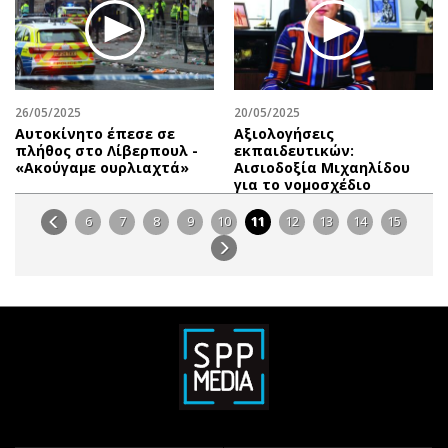
26/05/2025
20/05/2025
Αυτοκίνητο έπεσε σε
Αξιολογήσεις
πλήθος στο Λίβερπουλ -
εκπαιδευτικών:
«Ακούγαμε ουρλιαχτά»
Αισιοδοξία Μιχαηλίδου
για το νομοσχέδιο
6
7
8
9
10
11
12
13
14
15