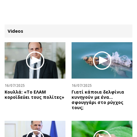
ΕΓΓΡΑΦΗ
ΕΙΣΟΔΟΣ
Videos
ΚΑΤΗΓΟΡΙΕΣ
ΣΥΝΔΕΣΗ
Κύπρος
Απόψεις
Παιδεία
Αρθρογραφία
Υγεία
The Hill
16/07/2025
16/07/2025
Πολιτική
Υγεία
Κουλλά: «Το ΕΛΑΜ
Γιατί κάποια δελφίνια
κοροϊδεύει τους πολίτες»
κυνηγούν με ένα…
Βουλευτικές 2026
Αγγελίες
σφουγγάρι στο ρύγχος
Εκλογές 2024
Ενοικιάζονται
τους;
Προεδρικές 2023
Πωλούνται
Δημοσκοπήσεις
Ζητούν εργασία
Διπλωματία
Θέσεις εργασίας