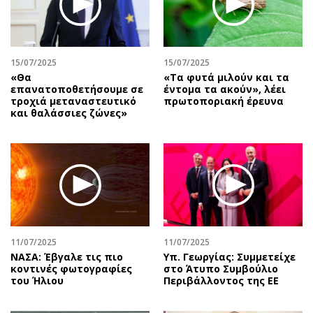
Αθλητισμός
Geek
Κύπρος
Νέα
Ελλάδα
Κινητά-tablets
15/07/2025
15/07/2025
Διεθνή
Social
«Θα
«Tα φυτά μιλούν και τα
επανατοποθετήσουμε σε
έντομα τα ακούν», λέει
Κληρώσεις Allwyn
Αυτοκίνηση
τροχιά μεταναστευτικό
πρωτοποριακή έρευνα
και θαλάσσιες ζώνες»
Οικονομική
Αφιερώματα
Οικονομία
Πολιτική
Real Estate
Οικονομία
Επιχειρήσεις
Γενικά
Αγορές
Αναδρομές
Money Review
Πρόσωπα
AstroBank Properties
Περιβάλλον
11/07/2025
11/07/2025
Trends
Good Life
ΝΑΣΑ: Έβγαλε τις πιο
Υπ. Γεωργίας: Συμμετείχε
κοντινές φωτογραφίες
στο Άτυπο Συμβούλιο
Ενέργεια
Γυναίκα
του Ήλιου
Περιβάλλοντος της ΕΕ
Ναυτιλία
Showbiz