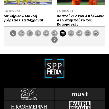
05/10/2024
04/10/2024
Με «ήρωα» Μακρή…
Χαστούκι στον Απόλλωνα
γιόρτασε τα 94χρονα!
στο ντεμπούτο του
Καμορανέζι
17
18
19
20
21
22
23
24
25
26