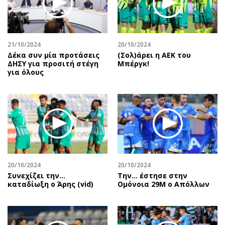
Περιβάλλον
Ταξίδια
Ελλάδα
Συνταγές
Κόσμος
Έξοδος
21/10/2024
20/10/2024
Παράξενα
Media
Δέκα συν μία προτάσεις
(Σολ)άρει η ΑΕΚ του
Πολιτισμός
Εκπομπές
ΔΗΣΥ για προσιτή στέγη
Μπέργκ!
για όλους
Σινεμά
Wine routes
Θέατρο-Χορός
Podcasts
Μουσική
Uncut
Εικαστικά
Προσφορές
Βιβλίο
Προσωπικότητες στην ''Κ''
Χειρόγραφα
Επιστολές
20/10/2024
20/10/2024
Συνεχίζει την…
Την… έστησε στην
καταδίωξη ο Άρης (vid)
Ομόνοια 29Μ ο Απόλλων