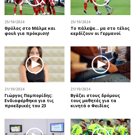
Αθλητισμός
Geek
Κύπρος
Νέα
25/10/2024
25/10/2024
Ελλάδα
Κινητά-tablets
Θρύλος στο Μάλμε και
Το πάλεψε... μα στο τέλος
Διεθνή
Social
φουλ για πρόκριση!
κερδίζουν οι Γερμανοί
Κληρώσεις Allwyn
Αυτοκίνηση
Οικονομική
Αφιερώματα
Οικονομία
Πολιτική
Real Estate
Οικονομία
Επιχειρήσεις
Γενικά
Αγορές
Αναδρομές
21/10/2024
21/10/2024
Money Review
Πρόσωπα
Γιώργος Παμπορίδης:
Βγάζει στους δρόμους
Ενδιαφέρθηκα για τις
τους μαθητές για τα
AstroBank Properties
Περιβάλλον
προεδρικές του 23
κινητά ο Φειδίας
Trends
Good Life
Ενέργεια
Γυναίκα
Ναυτιλία
Showbiz