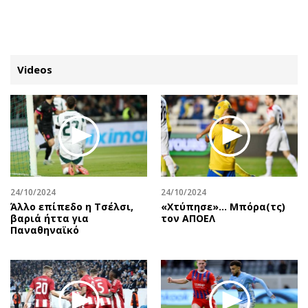
ΕΓΓΡΑΦΗ
ΕΙΣΟΔΟΣ
Videos
ΚΑΤΗΓΟΡΙΕΣ
ΣΥΝΔΕΣΗ
Κύπρος
Απόψεις
Παιδεία
Αρθρογραφία
Υγεία
The Hill
24/10/2024
24/10/2024
Πολιτική
Υγεία
Άλλο επίπεδο η Τσέλσι,
«Χτύπησε»… Μπόρα(τς)
βαριά ήττα για
τον ΑΠΟΕΛ
Βουλευτικές 2026
Αγγελίες
Παναθηναϊκό
Εκλογές 2024
Ενοικιάζονται
Προεδρικές 2023
Πωλούνται
Δημοσκοπήσεις
Ζητούν εργασία
Διπλωματία
Θέσεις εργασίας