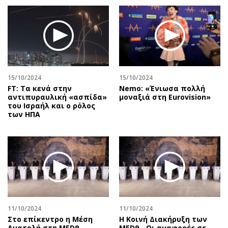
15/10/2024
15/10/2024
FT: Tα κενά στην
Nemo: «Ένιωσα πολλή
αντιπυραυλική «ασπίδα»
μοναξιά στη Eurovision»
του Ισραήλ και ο ρόλος
των ΗΠΑ
11/10/2024
11/10/2024
Στο επίκεντρο η Μέση
Η Κοινή Διακήρυξη των
Ανατολή στη MED9
MED9 - Οι αναφορές σε