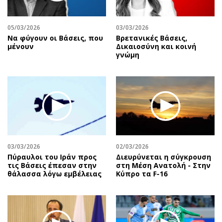
Αθλητισμός
Geek
Κύπρος
Νέα
05/03/2026
03/03/2026
Να φύγουν οι Βάσεις, που
Βρετανικές Βάσεις,
Ελλάδα
Κινητά-tablets
μένουν
Δικαιοσύνη και κοινή
Διεθνή
Social
γνώμη
Κληρώσεις Allwyn
Αυτοκίνηση
Οικονομική
Αφιερώματα
Οικονομία
Πολιτική
Real Estate
Οικονομία
Επιχειρήσεις
Γενικά
Αγορές
Αναδρομές
03/03/2026
02/03/2026
Money Review
Πρόσωπα
Πύραυλοι του Ιράν προς
Διευρύνεται η σύγκρουση
τις Βάσεις έπεσαν στην
στη Μέση Ανατολή - Στην
AstroBank Properties
Περιβάλλον
θάλασσα λόγω εμβέλειας
Κύπρο τα F-16
Trends
Good Life
Ενέργεια
Γυναίκα
Ναυτιλία
Showbiz