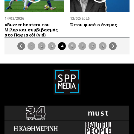
14/02/2026
12/02/2026
«Βuzzer beater» του
Όπου φυσά ο άνεμος
Μίλερ και συμβιβασμός
στο Παφιακό! (vid)
1
2
3
4
5
6
7
8