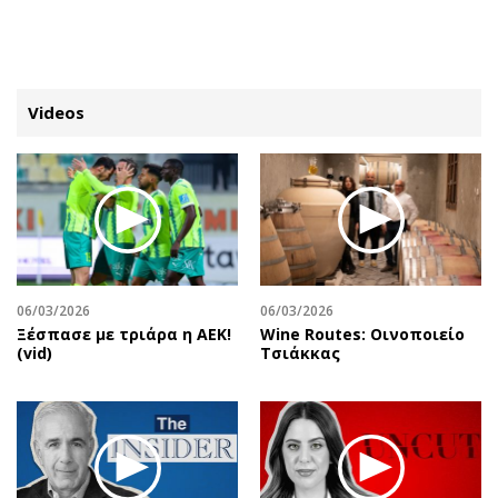
ΕΓΓΡΑΦΗ
ΕΙΣΟΔΟΣ
Videos
ΚΑΤΗΓΟΡΙΕΣ
ΣΥΝΔΕΣΗ
Κύπρος
Απόψεις
Παιδεία
Αρθρογραφία
Υγεία
The Hill
06/03/2026
06/03/2026
Πολιτική
Υγεία
Ξέσπασε με τριάρα η ΑΕΚ!
Wine Routes: Οινοποιείο
(vid)
Τσιάκκας
Βουλευτικές 2026
Αγγελίες
Εκλογές 2024
Ενοικιάζονται
Προεδρικές 2023
Πωλούνται
Δημοσκοπήσεις
Ζητούν εργασία
Διπλωματία
Θέσεις εργασίας