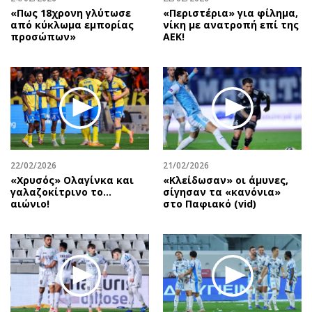
«Πως 18χρονη γλύτωσε
«Περιστέρια» για φίλημα,
από κύκλωμα εμπορίας
νίκη με ανατροπή επί της
προσώπων»
ΑΕΚ!
22/02/2026
21/02/2026
«Χρυσός» Ολαγίνκα και
«Κλείδωσαν» οι άμυνες,
γαλαζοκίτρινο το…
σίγησαν τα «κανόνια»
αιώνιο!
στο Παφιακό (vid)