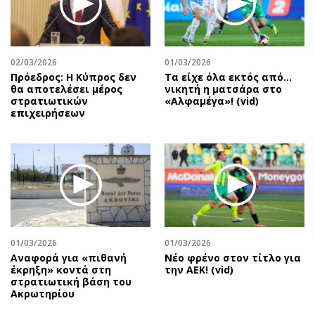
Περιβάλλον
Ταξίδια
Ελλάδα
Συνταγές
Κόσμος
Έξοδος
02/03/2026
01/03/2026
Παράξενα
Media
Πρόεδρος: Η Κύπρος δεν
Τα είχε όλα εκτός από…
Πολιτισμός
Εκπομπές
θα αποτελέσει μέρος
νικητή η ματσάρα στο
στρατιωτικών
«Αλφαμέγα»! (vid)
Σινεμά
Wine routes
επιχειρήσεων
Θέατρο-Χορός
Podcasts
Μουσική
Uncut
Εικαστικά
Προσφορές
Βιβλίο
Προσωπικότητες στην ''Κ''
Χειρόγραφα
Επιστολές
01/03/2026
01/03/2026
Αναφορά για «πιθανή
Νέο φρένο στον τίτλο για
έκρηξη» κοντά στη
την ΑΕΚ! (vid)
στρατιωτική βάση του
Ακρωτηρίου