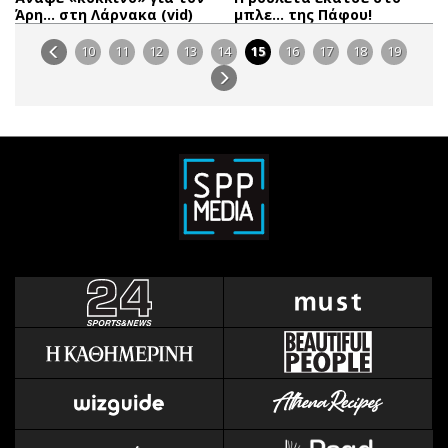
Άρη… στη Λάρνακα (vid)
μπλε… της Πάφου!
10
11
12
13
14
15
16
17
18
19