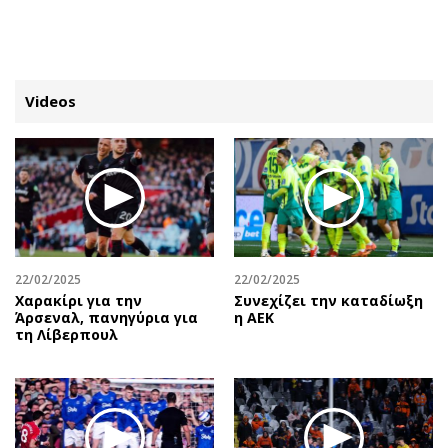
ΕΓΓΡΑΦΗ
ΕΙΣΟΔΟΣ
Videos
ΚΑΤΗΓΟΡΙΕΣ
ΣΥΝΔΕΣΗ
Κύπρος
Απόψεις
Παιδεία
Αρθρογραφία
Υγεία
The Hill
22/02/2025
22/02/2025
Πολιτική
Υγεία
Χαρακίρι για την
Συνεχίζει την καταδίωξη
Άρσεναλ, πανηγύρια για
η ΑΕΚ
Βουλευτικές 2026
Αγγελίες
τη Λίβερπουλ
Εκλογές 2024
Ενοικιάζονται
Προεδρικές 2023
Πωλούνται
Δημοσκοπήσεις
Ζητούν εργασία
Διπλωματία
Θέσεις εργασίας