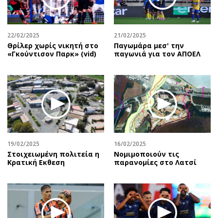
Αθλητισμός
Geek
Κύπρος
Νέα
22/02/2025
21/02/2025
Ελλάδα
Κινητά-tablets
Θρίλερ χωρίς νικητή στο
Παγωμάρα μεσ' την
Διεθνή
Social
«Γκούντισον Παρκ» (vid)
παγωνιά για τον ΑΠΟΕΛ
Κληρώσεις Allwyn
Αυτοκίνηση
Οικονομική
Αφιερώματα
Οικονομία
Πολιτική
Real Estate
Οικονομία
Επιχειρήσεις
Γενικά
Αγορές
Αναδρομές
19/02/2025
16/02/2025
Money Review
Πρόσωπα
Στοιχειωμένη πολιτεία η
Νομιμοποιούν τις
Κρατική Eκθεση
παρανομίες στο Λατσί
AstroBank Properties
Περιβάλλον
Trends
Good Life
Ενέργεια
Γυναίκα
Ναυτιλία
Showbiz