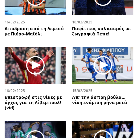
Περιβάλλον
Ταξίδια
Ελλάδα
Συνταγές
Κόσμος
Έξοδος
16/02/2025
16/02/2025
Απόδραση από τη Λεμεσό
Παφίτικος καλπασμός με
Παράξενα
Media
με Πιέρο-Μαϊόλι
ζωγραφιά Πέπε!
Πολιτισμός
Εκπομπές
Σινεμά
Wine routes
Θέατρο-Χορός
Podcasts
Μουσική
Uncut
Εικαστικά
Προσφορές
Βιβλίο
Προσωπικότητες στην ''Κ''
Χειρόγραφα
Επιστολές
16/02/2025
15/02/2025
Επιστροφή στις νίκες με
Απ’ την άσπρη βούλα…
άγχος για τη Λίβερπουλ!
νίκη ενάμιση μήνα μετά
(vid)