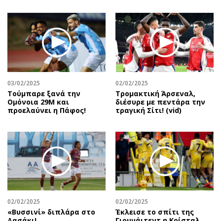
03/02/2025
02/02/2025
Τούμπαρε ξανά την
Τρομακτική Άρσεναλ,
Ομόνοια 29Μ και
διέσυρε με πεντάρα την
προελαύνει η Πάφος!
τραγική Σίτι! (vid)
02/02/2025
02/02/2025
«Βυσσινί» διπλάρα στο
Έκλεισε το σπίτι της
Δασάκι!
Γιουνάιτεντ η Κρίσταλ