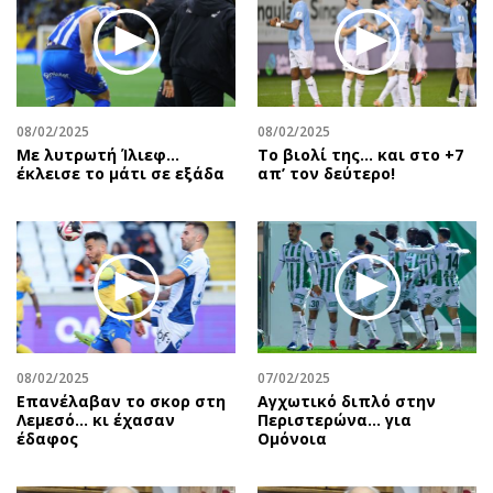
08/02/2025
08/02/2025
Με λυτρωτή Ίλιεφ…
Το βιολί της… και στο +7
έκλεισε το μάτι σε εξάδα
απ’ τον δεύτερο!
08/02/2025
07/02/2025
Επανέλαβαν το σκορ στη
Αγχωτικό διπλό στην
Λεμεσό… κι έχασαν
Περιστερώνα… για
έδαφος
Ομόνοια