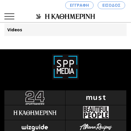
ΕΓΓΡΑΦΗ
ΕΙΣΟΔΟΣ
Videos
ΚΑΤΗΓΟΡΙΕΣ
ΣΥΝΔΕΣΗ
Κύπρος
Απόψεις
Παιδεία
Αρθρογραφία
Υγεία
The Hill
Πολιτική
Υγεία
Βουλευτικές 2026
Αγγελίες
Εκλογές 2024
Ενοικιάζονται
Προεδρικές 2023
Πωλούνται
Δημοσκοπήσεις
Ζητούν εργασία
Διπλωματία
Θέσεις εργασίας