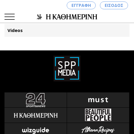
ΕΓΓΡΑΦΗ
ΕΙΣΟΔΟΣ
Videos
ΚΑΤΗΓΟΡΙΕΣ
ΣΥΝΔΕΣΗ
Κύπρος
Απόψεις
Παιδεία
Αρθρογραφία
Υγεία
The Hill
Πολιτική
Υγεία
Βουλευτικές 2026
Αγγελίες
Εκλογές 2024
Ενοικιάζονται
Προεδρικές 2023
Πωλούνται
Δημοσκοπήσεις
Ζητούν εργασία
Διπλωματία
Θέσεις εργασίας