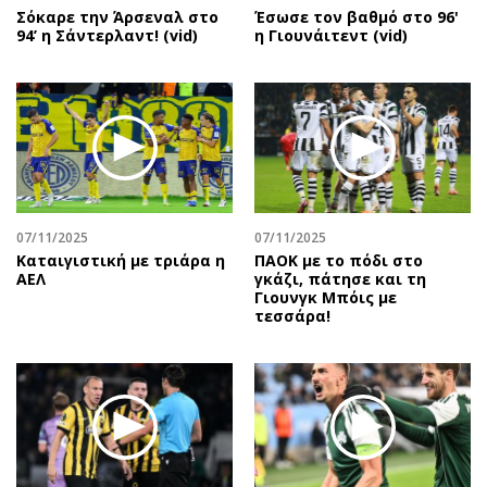
Σόκαρε την Άρσεναλ στο
Έσωσε τον βαθμό στο 96'
94’ η Σάντερλαντ! (vid)
η Γιουνάιτεντ (vid)
07/11/2025
07/11/2025
Καταιγιστική με τριάρα η
ΠΑΟΚ με το πόδι στο
ΑΕΛ
γκάζι, πάτησε και τη
Γιουνγκ Μπόις με
τεσσάρα!