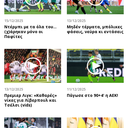
Αθλητισμός
Geek
Κύπρος
Νέα
15/12/2025
13/12/2025
Ελλάδα
Κινητά-tablets
Ντέρμπι με τα όλα του…
Μηδέν τέρματα, μπόλικες
Διεθνή
Social
(χ)άρηκαν μόνο οι
φάσεις, νεύρα κι εντάσεις
Παφίτες
Κληρώσεις Allwyn
Αυτοκίνηση
Οικονομική
Αφιερώματα
Οικονομία
Πολιτική
Real Estate
Οικονομία
Επιχειρήσεις
Γενικά
Αγορές
Αναδρομές
Money Review
Πρόσωπα
13/12/2025
11/12/2025
Πρεμιερ Λιγκ: «Καθαρές»
Πάγωσε στο 90+4' η ΑΕΚ!
AstroBank Properties
Περιβάλλον
νίκες για Λίβερπουλ και
Trends
Good Life
Τσέλσι (vids)
Ενέργεια
Γυναίκα
Ναυτιλία
Showbiz