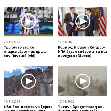
22/11/2025
17/11/2025
Τρίποντο για τα
Κόμπος: Η σχέση Κύπρου-
«περιστέρια» με ήρωα
ΗΠΑ έχει σταθερότητα και
τον Ποντικό (vid)
συνέχεια (βίντεο)
17/11/2025
12/11/2025
Όλα όσα πρέπει να ξέρεις
Έντονη βροχόπτωση και
για τα «Μετέωρα» της
άνεμοι στη Λευκωσία