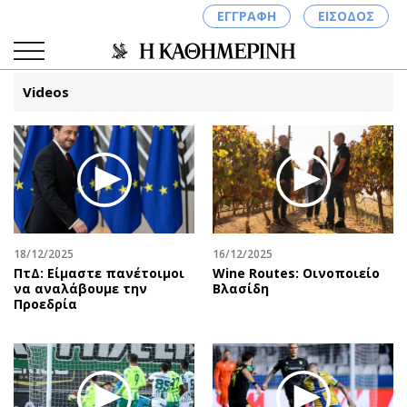
ΕΓΓΡΑΦΗ
ΕΙΣΟΔΟΣ
Videos
ΚΑΤΗΓΟΡΙΕΣ
ΣΥΝΔΕΣΗ
Κύπρος
Απόψεις
Παιδεία
Αρθρογραφία
Υγεία
The Hill
18/12/2025
16/12/2025
Πολιτική
Υγεία
ΠτΔ: Είμαστε πανέτοιμοι
Wine Routes: Οινοποιείο
να αναλάβουμε την
Βλασίδη
Βουλευτικές 2026
Αγγελίες
Προεδρία
Εκλογές 2024
Ενοικιάζονται
Προεδρικές 2023
Πωλούνται
Δημοσκοπήσεις
Ζητούν εργασία
Διπλωματία
Θέσεις εργασίας