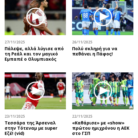
27/11/2025
26/11/2025
Πάλεψε, αλλά λύγισε από
Πολύ σκληρή για να
τη Ρεάλ και τον μαγικό
πεθάνει η Πάφος!
Εμπαπέ ο Ολυμπιακός
23/11/2025
22/11/2025
Τεσσάρα της Άρσεναλ
«Καθάρισε» με «show»
στην Τότεναμ με super
πρώτου ημιχρόνου η ΑΕΚ
Εζέ! (vid)
στο ΓΣΠ