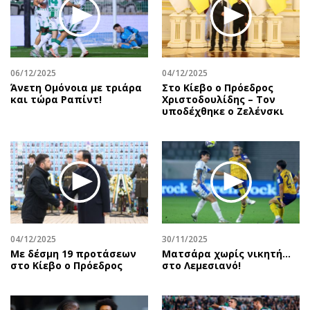
Περιβάλλον
Ταξίδια
Ελλάδα
Συνταγές
Κόσμος
Έξοδος
Παράξενα
Media
06/12/2025
04/12/2025
Πολιτισμός
Εκπομπές
Άνετη Ομόνοια με τριάρα
Στο Κίεβο ο Πρόεδρος
και τώρα Ραπίντ!
Χριστοδουλίδης – Τον
Σινεμά
Wine routes
υποδέχθηκε ο Ζελένσκι
Θέατρο-Χορός
Podcasts
Μουσική
Uncut
Εικαστικά
Προσφορές
Βιβλίο
Προσωπικότητες στην ''Κ''
Χειρόγραφα
Επιστολές
04/12/2025
30/11/2025
Με δέσμη 19 προτάσεων
Ματσάρα χωρίς νικητή…
στο Κίεβο ο Πρόεδρος
στο Λεμεσιανό!