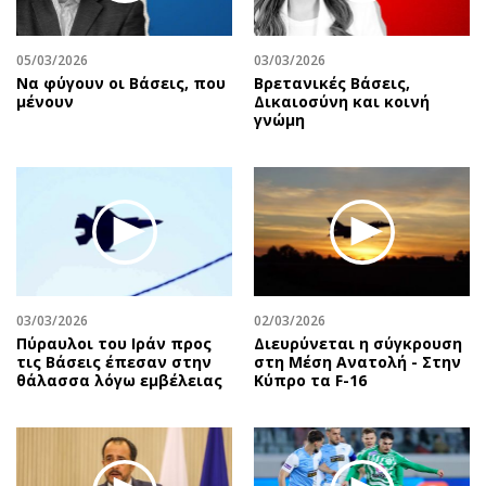
Αθλητισμός
Geek
Κύπρος
Νέα
05/03/2026
03/03/2026
Να φύγουν οι Βάσεις, που
Βρετανικές Βάσεις,
Ελλάδα
Κινητά-tablets
μένουν
Δικαιοσύνη και κοινή
Διεθνή
Social
γνώμη
Κληρώσεις Allwyn
Αυτοκίνηση
Οικονομική
Αφιερώματα
Οικονομία
Πολιτική
Real Estate
Οικονομία
Επιχειρήσεις
Γενικά
Αγορές
Αναδρομές
03/03/2026
02/03/2026
Money Review
Πρόσωπα
Πύραυλοι του Ιράν προς
Διευρύνεται η σύγκρουση
τις Βάσεις έπεσαν στην
στη Μέση Ανατολή - Στην
AstroBank Properties
Περιβάλλον
θάλασσα λόγω εμβέλειας
Κύπρο τα F-16
Trends
Good Life
Ενέργεια
Γυναίκα
Ναυτιλία
Showbiz