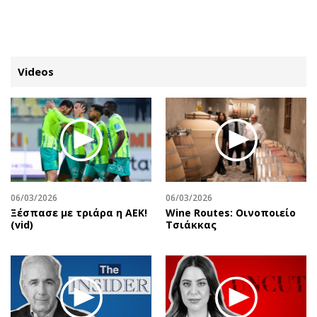
ΕΓΓΡΑΦΗ
ΕΙΣΟΔΟΣ
Videos
ΚΑΤΗΓΟΡΙΕΣ
ΣΥΝΔΕΣΗ
Κύπρος
Απόψεις
Παιδεία
Αρθρογραφία
Υγεία
The Hill
06/03/2026
06/03/2026
Πολιτική
Υγεία
Ξέσπασε με τριάρα η ΑΕΚ!
Wine Routes: Οινοποιείο
(vid)
Τσιάκκας
Βουλευτικές 2026
Αγγελίες
Εκλογές 2024
Ενοικιάζονται
Προεδρικές 2023
Πωλούνται
Δημοσκοπήσεις
Ζητούν εργασία
Διπλωματία
Θέσεις εργασίας