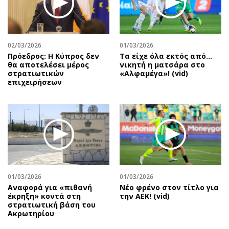
Περιβάλλον
Ταξίδια
Ελλάδα
Συνταγές
Κόσμος
Έξοδος
02/03/2026
01/03/2026
Παράξενα
Media
Πρόεδρος: Η Κύπρος δεν
Τα είχε όλα εκτός από…
Πολιτισμός
Εκπομπές
θα αποτελέσει μέρος
νικητή η ματσάρα στο
στρατιωτικών
«Αλφαμέγα»! (vid)
Σινεμά
Wine routes
επιχειρήσεων
Θέατρο-Χορός
Podcasts
Μουσική
Uncut
Εικαστικά
Προσφορές
Βιβλίο
Προσωπικότητες στην ''Κ''
Χειρόγραφα
Επιστολές
01/03/2026
01/03/2026
Αναφορά για «πιθανή
Νέο φρένο στον τίτλο για
έκρηξη» κοντά στη
την ΑΕΚ! (vid)
στρατιωτική βάση του
Ακρωτηρίου