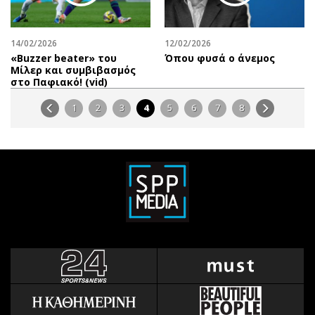
14/02/2026
12/02/2026
«Βuzzer beater» του
Όπου φυσά ο άνεμος
Μίλερ και συμβιβασμός
στο Παφιακό! (vid)
1
2
3
4
5
6
7
8