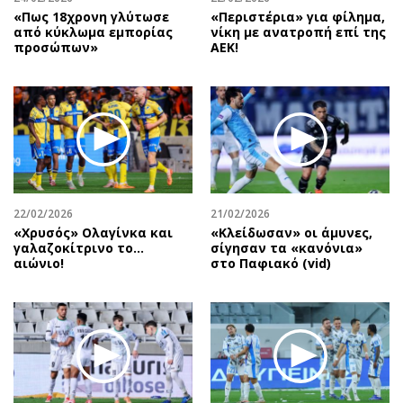
«Πως 18χρονη γλύτωσε
«Περιστέρια» για φίλημα,
από κύκλωμα εμπορίας
νίκη με ανατροπή επί της
προσώπων»
ΑΕΚ!
22/02/2026
21/02/2026
«Χρυσός» Ολαγίνκα και
«Κλείδωσαν» οι άμυνες,
γαλαζοκίτρινο το…
σίγησαν τα «κανόνια»
αιώνιο!
στο Παφιακό (vid)