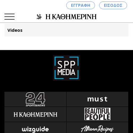
ΕΓΓΡΑΦΗ
ΕΙΣΟΔΟΣ
Videos
ΚΑΤΗΓΟΡΙΕΣ
ΣΥΝΔΕΣΗ
Κύπρος
Απόψεις
Παιδεία
Αρθρογραφία
Υγεία
The Hill
Πολιτική
Υγεία
Βουλευτικές 2026
Αγγελίες
Εκλογές 2024
Ενοικιάζονται
Προεδρικές 2023
Πωλούνται
Δημοσκοπήσεις
Ζητούν εργασία
Διπλωματία
Θέσεις εργασίας