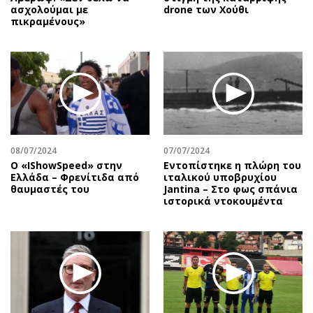
ασχολούμαι με
drone των Χούθι
πικραμένους»
08/07/2024
07/07/2024
Ο «IShowSpeed» στην
Εντοπίστηκε η πλώρη του
Ελλάδα – Φρενίτιδα από
ιταλικού υποβρυχίου
θαυμαστές του
Jantina – Στο φως σπάνια
ιστορικά ντοκουμέντα