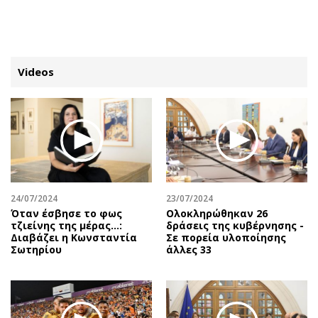
ΕΓΓΡΑΦΗ
ΕΙΣΟΔΟΣ
Videos
ΚΑΤΗΓΟΡΙΕΣ
ΣΥΝΔΕΣΗ
Κύπρος
Απόψεις
Παιδεία
Αρθρογραφία
Υγεία
The Hill
24/07/2024
23/07/2024
Πολιτική
Υγεία
Όταν έσβησε το φως
Ολοκληρώθηκαν 26
τζιείνης της μέρας…:
δράσεις της κυβέρνησης -
Βουλευτικές 2026
Αγγελίες
Διαβάζει η Κωνσταντία
Σε πορεία υλοποίησης
Εκλογές 2024
Ενοικιάζονται
Σωτηρίου
άλλες 33
Προεδρικές 2023
Πωλούνται
Δημοσκοπήσεις
Ζητούν εργασία
Διπλωματία
Θέσεις εργασίας