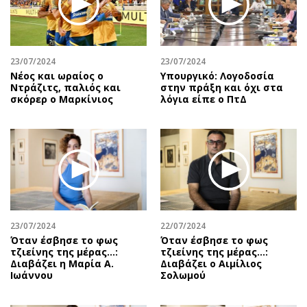
Αθλητισμός
Geek
Κύπρος
Νέα
Ελλάδα
Κινητά-tablets
23/07/2024
23/07/2024
Διεθνή
Social
Νέος και ωραίος ο
Υπουργικό: Λογοδοσία
Ντράζιτς, παλιός και
στην πράξη και όχι στα
Κληρώσεις Allwyn
Αυτοκίνηση
σκόρερ ο Μαρκίνιος
λόγια είπε ο ΠτΔ
Οικονομική
Αφιερώματα
Οικονομία
Πολιτική
Real Estate
Οικονομία
Επιχειρήσεις
Γενικά
Αγορές
Αναδρομές
Money Review
Πρόσωπα
23/07/2024
22/07/2024
AstroBank Properties
Περιβάλλον
Όταν έσβησε το φως
Όταν έσβησε το φως
Trends
Good Life
τζιείνης της μέρας…:
τζιείνης της μέρας…:
Διαβάζει η Μαρία Α.
Διαβάζει ο Αιμίλιος
Ενέργεια
Γυναίκα
Ιωάννου
Σολωμού
Ναυτιλία
Showbiz