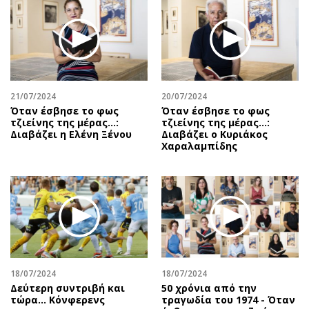
Περιβάλλον
Ταξίδια
Ελλάδα
Συνταγές
Κόσμος
Έξοδος
Παράξενα
Media
Πολιτισμός
Εκπομπές
21/07/2024
20/07/2024
Σινεμά
Wine routes
Όταν έσβησε το φως
Όταν έσβησε το φως
τζιείνης της μέρας…:
τζιείνης της μέρας…:
Θέατρο-Χορός
Podcasts
Διαβάζει η Ελένη Ξένου
Διαβάζει ο Κυριάκος
Μουσική
Uncut
Χαραλαμπίδης
Εικαστικά
Προσφορές
Βιβλίο
Προσωπικότητες στην ''Κ''
Χειρόγραφα
Επιστολές
18/07/2024
18/07/2024
Δεύτερη συντριβή και
50 χρόνια από την
τώρα... Κόνφερενς
τραγωδία του 1974 - Όταν