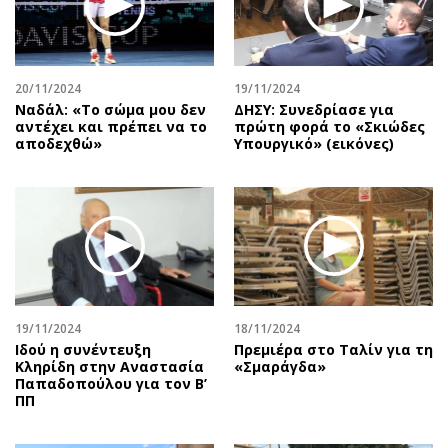
Περιβάλλον
Ταξίδια
Ελλάδα
Συνταγές
Κόσμος
Έξοδος
20/11/2024
19/11/2024
Παράξενα
Media
Ναδάλ: «Το σώμα μου δεν
ΔΗΣΥ: Συνεδρίασε για
Πολιτισμός
Εκπομπές
αντέχει και πρέπει να το
πρώτη φορά το «Σκιώδες
αποδεχθώ»
Υπουργικό» (εικόνες)
Σινεμά
Wine routes
Θέατρο-Χορός
Podcasts
Μουσική
Uncut
Εικαστικά
Προσφορές
Βιβλίο
Προσωπικότητες στην ''Κ''
Χειρόγραφα
Επιστολές
19/11/2024
18/11/2024
Ιδού η συνέντευξη
Πρεμιέρα στο Ταλίν για τη
Κληρίδη στην Αναστασία
«Σμαράγδα»
Παπαδοπούλου για τον Β’
ΠΠ