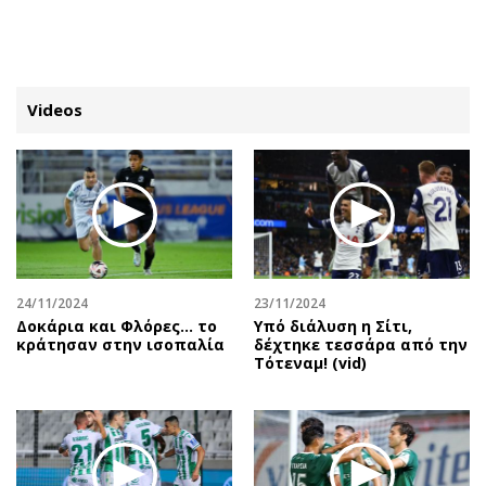
ΕΓΓΡΑΦΗ
ΕΙΣΟΔΟΣ
Videos
ΚΑΤΗΓΟΡΙΕΣ
ΣΥΝΔΕΣΗ
Κύπρος
Απόψεις
Παιδεία
Αρθρογραφία
Υγεία
The Hill
24/11/2024
23/11/2024
Πολιτική
Υγεία
Δοκάρια και Φλόρες… το
Υπό διάλυση η Σίτι,
κράτησαν στην ισοπαλία
δέχτηκε τεσσάρα από την
Βουλευτικές 2026
Αγγελίες
Τότεναμ! (vid)
Εκλογές 2024
Ενοικιάζονται
Προεδρικές 2023
Πωλούνται
Δημοσκοπήσεις
Ζητούν εργασία
Διπλωματία
Θέσεις εργασίας