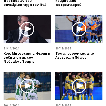
προτάσεων του
κομματικού
συνεδρίου της στον ΠτΔ
πατριωτισμού
11/11/2024
10/11/2024
Κυρ. Μητσοτάκης: Θερμή η
Τσαφ, τσουφ και από
συζήτηση με τον
Λεμεσό... η Πάφος
Ντόναλντ Τραμπ
10/11/2024
10/11/2024