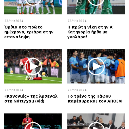
Αθλητισμός
Geek
Κύπρος
Νέα
23/11/2024
23/11/2024
Ελλάδα
Κινητά-tablets
Όρθια στο πρώτο
Η πρώτη νίκη στην Α’
Διεθνή
Social
ημίχρονο, τριάρα στην
Κατηγορία ήρθε με
επανάληψη
γκολάρα!
Κληρώσεις Allwyn
Αυτοκίνηση
Οικονομική
Αφιερώματα
Οικονομία
Πολιτική
Real Estate
Οικονομία
Επιχειρήσεις
Γενικά
Αγορές
Αναδρομές
Money Review
Πρόσωπα
23/11/2024
23/11/2024
«Κανονιές» της Άρσεναλ
Το τρένο της Πάφου
AstroBank Properties
Περιβάλλον
στη Νότιγχαμ (vid)
παρέσυρε και τον ΑΠΟΕΛ!
Trends
Good Life
Ενέργεια
Γυναίκα
Ναυτιλία
Showbiz