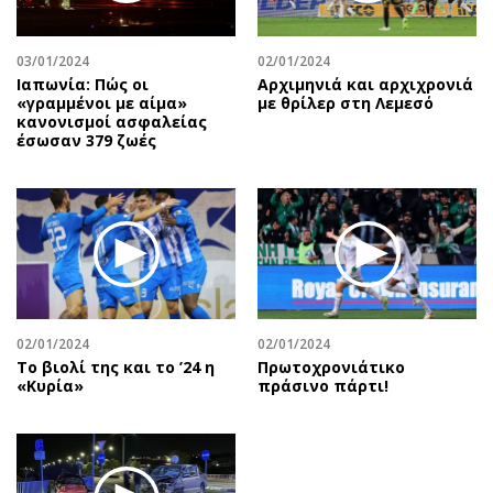
Αθλητισμός
Geek
Κύπρος
Νέα
03/01/2024
02/01/2024
Ιαπωνία: Πώς οι
Αρχιμηνιά και αρχιχρονιά
Ελλάδα
Κινητά-tablets
«γραμμένοι με αίμα»
με θρίλερ στη Λεμεσό
Διεθνή
Social
κανονισμοί ασφαλείας
έσωσαν 379 ζωές
Κληρώσεις Allwyn
Αυτοκίνηση
Οικονομική
Αφιερώματα
Οικονομία
Πολιτική
Real Estate
Οικονομία
Επιχειρήσεις
Γενικά
Αγορές
Αναδρομές
Money Review
Πρόσωπα
02/01/2024
02/01/2024
Το βιολί της και το ’24 η
Πρωτοχρονιάτικο
AstroBank Properties
Περιβάλλον
«Κυρία»
πράσινο πάρτι!
Trends
Good Life
Ενέργεια
Γυναίκα
Ναυτιλία
Showbiz