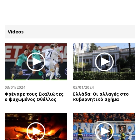
ΕΓΓΡΑΦΗ
ΕΙΣΟΔΟΣ
Videos
ΚΑΤΗΓΟΡΙΕΣ
ΣΥΝΔΕΣΗ
Κύπρος
Απόψεις
Παιδεία
Αρθρογραφία
Υγεία
The Hill
03/01/2024
03/01/2024
Πολιτική
Υγεία
Φρέναρε τους Σκαλιώτες
Ελλάδα: Οι αλλαγές στο
ο ψυχωμένος Οθέλλος
κυβερνητικό σχήμα
Βουλευτικές 2026
Αγγελίες
Εκλογές 2024
Ενοικιάζονται
Προεδρικές 2023
Πωλούνται
Δημοσκοπήσεις
Ζητούν εργασία
Διπλωματία
Θέσεις εργασίας