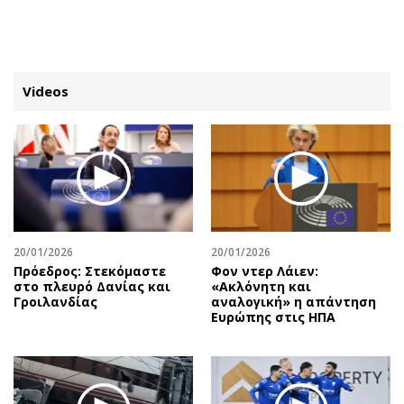
ΕΓΓΡΑΦΗ
ΕΙΣΟΔΟΣ
Videos
ΚΑΤΗΓΟΡΙΕΣ
ΣΥΝΔΕΣΗ
Κύπρος
Απόψεις
Παιδεία
Αρθρογραφία
Υγεία
The Hill
20/01/2026
20/01/2026
Πολιτική
Υγεία
Πρόεδρος: Στεκόμαστε
Φον ντερ Λάιεν:
στο πλευρό Δανίας και
«Ακλόνητη και
Βουλευτικές 2026
Αγγελίες
Γροιλανδίας
αναλογική» η απάντηση
Εκλογές 2024
Ενοικιάζονται
Ευρώπης στις ΗΠΑ
Προεδρικές 2023
Πωλούνται
Δημοσκοπήσεις
Ζητούν εργασία
Διπλωματία
Θέσεις εργασίας