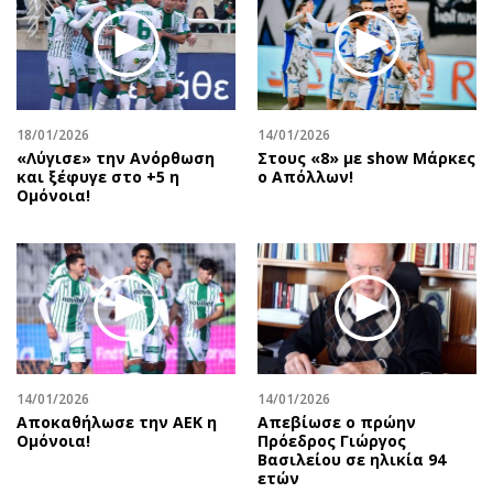
Περιβάλλον
Ταξίδια
Ελλάδα
Συνταγές
Κόσμος
Έξοδος
Παράξενα
Media
Πολιτισμός
Εκπομπές
18/01/2026
14/01/2026
«Λύγισε» την Ανόρθωση
Στους «8» με show Μάρκες
Σινεμά
Wine routes
και ξέφυγε στο +5 η
ο Απόλλων!
Ομόνοια!
Θέατρο-Χορός
Podcasts
Μουσική
Uncut
Εικαστικά
Προσφορές
Βιβλίο
Προσωπικότητες στην ''Κ''
Χειρόγραφα
Επιστολές
14/01/2026
14/01/2026
Αποκαθήλωσε την ΑΕΚ η
Απεβίωσε ο πρώην
Ομόνοια!
Πρόεδρος Γιώργος
Βασιλείου σε ηλικία 94
ετών