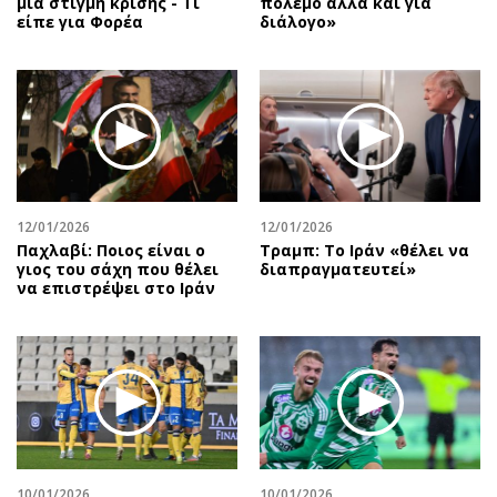
μια στιγμή κρίσης - Τι
πόλεμο αλλά και για
είπε για Φορέα
διάλογο»
12/01/2026
12/01/2026
Παχλαβί: Ποιος είναι ο
Τραμπ: Το Ιράν «θέλει να
γιος του σάχη που θέλει
διαπραγματευτεί»
να επιστρέψει στο Ιράν
10/01/2026
10/01/2026