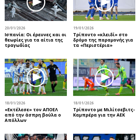
Αθλητισμός
Geek
Κύπρος
Νέα
Ελλάδα
Κινητά-tablets
20/01/2026
19/01/2026
Διεθνή
Social
Ισπανία: Οι έρευνες και οι
Τρίποντο «κλειδί» στο
θεωρίες για τα αίτια της
δρόμο της παραμονής για
Κληρώσεις Allwyn
Αυτοκίνηση
τραγωδίας
τα «Περιστέρια»
Οικονομική
Αφιερώματα
Οικονομία
Πολιτική
Real Estate
Οικονομία
Επιχειρήσεις
Γενικά
Αγορές
Αναδρομές
Money Review
Πρόσωπα
18/01/2026
18/01/2026
AstroBank Properties
Περιβάλλον
«Εκτέλεσε» τον ΑΠΟΕΛ
Τρίποντο με Μιλίτσεβιτς-
Trends
Good Life
από την άσπρη βούλα ο
Καμπρέρα για την ΑΕΚ
Απόλλων
Ενέργεια
Γυναίκα
Ναυτιλία
Showbiz