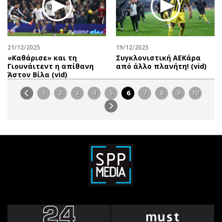
21/12/2025
19/12/2025
«Καθάρισε» και τη
Συγκλονιστική ΑΕΚάρα
Γιουνάιτεντ η απίθανη
από άλλο πλανήτη! (vid)
Άστον Βίλα (vid)
1
2
3
4
5
6
7
8
9
10