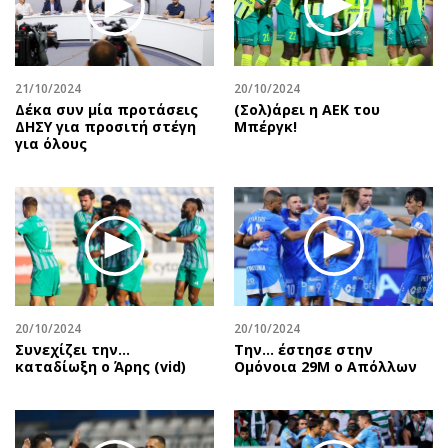
Περιβάλλον
Ταξίδια
Ελλάδα
Συνταγές
Κόσμος
Έξοδος
21/10/2024
20/10/2024
Παράξενα
Media
Δέκα συν μία προτάσεις
(Σολ)άρει η ΑΕΚ του
Πολιτισμός
Εκπομπές
ΔΗΣΥ για προσιτή στέγη
Μπέργκ!
για όλους
Σινεμά
Wine routes
Θέατρο-Χορός
Podcasts
Μουσική
Uncut
Εικαστικά
Προσφορές
Βιβλίο
Προσωπικότητες στην ''Κ''
Χειρόγραφα
Επιστολές
20/10/2024
20/10/2024
Συνεχίζει την…
Την… έστησε στην
καταδίωξη ο Άρης (vid)
Ομόνοια 29Μ ο Απόλλων