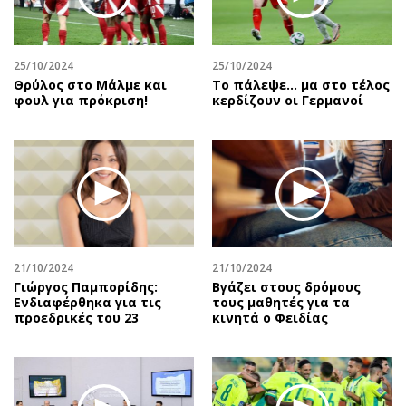
Αθλητισμός
Geek
Κύπρος
Νέα
25/10/2024
25/10/2024
Ελλάδα
Κινητά-tablets
Θρύλος στο Μάλμε και
Το πάλεψε... μα στο τέλος
Διεθνή
Social
φουλ για πρόκριση!
κερδίζουν οι Γερμανοί
Κληρώσεις Allwyn
Αυτοκίνηση
Οικονομική
Αφιερώματα
Οικονομία
Πολιτική
Real Estate
Οικονομία
Επιχειρήσεις
Γενικά
Αγορές
Αναδρομές
21/10/2024
21/10/2024
Money Review
Πρόσωπα
Γιώργος Παμπορίδης:
Βγάζει στους δρόμους
Ενδιαφέρθηκα για τις
τους μαθητές για τα
AstroBank Properties
Περιβάλλον
προεδρικές του 23
κινητά ο Φειδίας
Trends
Good Life
Ενέργεια
Γυναίκα
Ναυτιλία
Showbiz