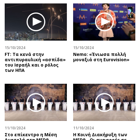
15/10/2024
15/10/2024
FT: Tα κενά στην
Nemo: «Ένιωσα πολλή
αντιπυραυλική «ασπίδα»
μοναξιά στη Eurovision»
του Ισραήλ και ο ρόλος
των ΗΠΑ
11/10/2024
11/10/2024
Στο επίκεντρο η Μέση
Η Κοινή Διακήρυξη των
Ανατολή στη MED9
MED9 - Οι αναφορές σε