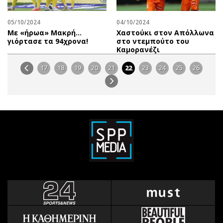
05/10/2024
04/10/2024
Με «ήρωα» Μακρή…
Χαστούκι στον Απόλλωνα
γιόρτασε τα 94χρονα!
στο ντεμπούτο του
Καμορανέζι
17
18
19
20
21
22
23
24
25
26