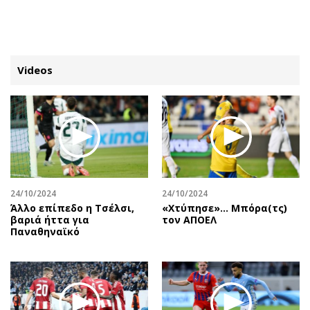
ΕΓΓΡΑΦΗ
ΕΙΣΟΔΟΣ
Videos
ΚΑΤΗΓΟΡΙΕΣ
ΣΥΝΔΕΣΗ
Κύπρος
Απόψεις
Παιδεία
Αρθρογραφία
Υγεία
The Hill
24/10/2024
24/10/2024
Πολιτική
Υγεία
Άλλο επίπεδο η Τσέλσι,
«Χτύπησε»… Μπόρα(τς)
βαριά ήττα για
τον ΑΠΟΕΛ
Βουλευτικές 2026
Αγγελίες
Παναθηναϊκό
Εκλογές 2024
Ενοικιάζονται
Προεδρικές 2023
Πωλούνται
Δημοσκοπήσεις
Ζητούν εργασία
Διπλωματία
Θέσεις εργασίας