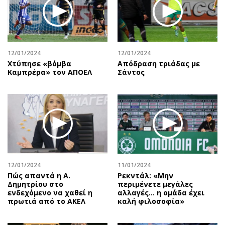
Περιβάλλον
Ταξίδια
Ελλάδα
Συνταγές
Κόσμος
Έξοδος
Παράξενα
Media
12/01/2024
12/01/2024
Πολιτισμός
Εκπομπές
Χτύπησε «βόμβα
Απόδραση τριάδας με
Καμπρέρα» τον ΑΠΟΕΛ
Σάντος
Σινεμά
Wine routes
Θέατρο-Χορός
Podcasts
Μουσική
Uncut
Εικαστικά
Προσφορές
Βιβλίο
Προσωπικότητες στην ''Κ''
Χειρόγραφα
Επιστολές
12/01/2024
11/01/2024
Πώς απαντά η Α.
Ρεκντάλ: «Μην
Δημητρίου στο
περιμένετε μεγάλες
ενδεχόμενο να χαθεί η
αλλαγές... η ομάδα έχει
πρωτιά από το ΑΚΕΛ
καλή φιλοσοφία»