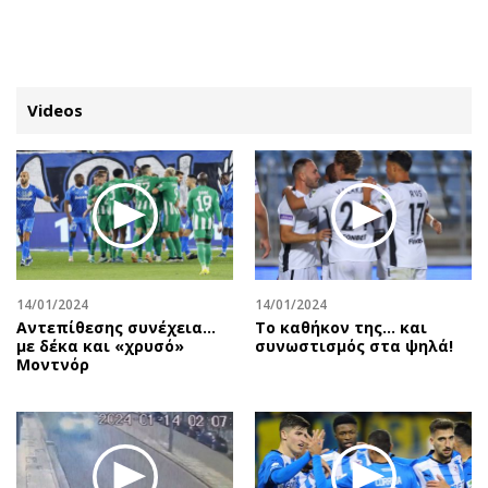
ΕΓΓΡΑΦΗ
ΕΙΣΟΔΟΣ
Videos
ΚΑΤΗΓΟΡΙΕΣ
ΣΥΝΔΕΣΗ
Κύπρος
Απόψεις
Παιδεία
Αρθρογραφία
Υγεία
The Hill
14/01/2024
14/01/2024
Πολιτική
Υγεία
Αντεπίθεσης συνέχεια…
Tο καθήκον της… και
με δέκα και «χρυσό»
συνωστισμός στα ψηλά!
Βουλευτικές 2026
Αγγελίες
Μοντνόρ
Εκλογές 2024
Ενοικιάζονται
Προεδρικές 2023
Πωλούνται
Δημοσκοπήσεις
Ζητούν εργασία
Διπλωματία
Θέσεις εργασίας