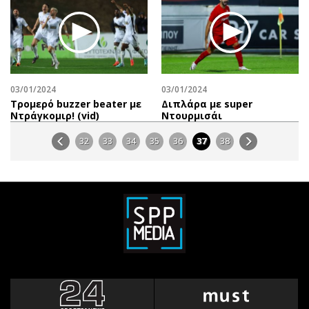
03/01/2024
03/01/2024
Τρομερό buzzer beater με
Διπλάρα με super
Ντράγκομιρ! (vid)
Ντουρμισάι
32
33
34
35
36
37
38