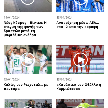
Αθλητισμός
Geek
Κύπρος
Νέα
14/01/2024
13/01/2024
Ελλάδα
Κινητά-tablets
Νέος Κόσμος – Βίντεο: Η
Αναρρίχηση μέσω ΑΕΛ…
Διεθνή
Social
στιγμή της φυγής των
στο -2 από την κορυφή
δραστών μετά τη
Κληρώσεις Allwyn
Αυτοκίνηση
μαφιόζικη ενέδρα
Οικονομική
Αφιερώματα
Οικονομία
Πολιτική
Real Estate
Οικονομία
Επιχειρήσεις
Γενικά
Αγορές
Αναδρομές
Money Review
Πρόσωπα
13/01/2024
13/01/2024
AstroBank Properties
Περιβάλλον
Καλώς τον Ρέιχνταλ… με
«Κατάπιε» τον Οθέλλο η
Trends
Good Life
πεντάρα
Καρμιώτισσα
Ενέργεια
Γυναίκα
Ναυτιλία
Showbiz