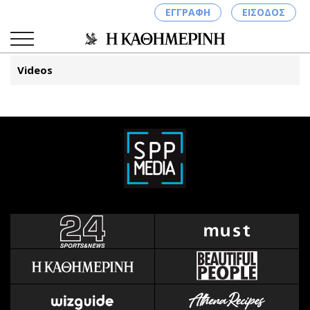
ΕΓΓΡΑΦΗ
ΕΙΣΟΔΟΣ
Videos
ΚΑΤΗΓΟΡΙΕΣ
ΣΥΝΔΕΣΗ
Κύπρος
Απόψεις
Παιδεία
Αρθρογραφία
Υγεία
The Hill
Πολιτική
Υγεία
Βουλευτικές 2026
Αγγελίες
Εκλογές 2024
Ενοικιάζονται
Προεδρικές 2023
Πωλούνται
Δημοσκοπήσεις
Ζητούν εργασία
Διπλωματία
Θέσεις εργασίας