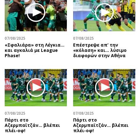
Περιβάλλον
Ταξίδια
Ελλάδα
Συνταγές
Κόσμος
Έξοδος
Παράξενα
Media
Πολιτισμός
Εκπομπές
07/08/2025
07/08/2025
«Σφαλιάρα» στη Λέγκια…
Επέστρεψε απ’ την
Σινεμά
Wine routes
και αγκαλιά με League
«κόλαση» και… λύσιμο
Phase!
διαφορών στην Αθήνα
Θέατρο-Χορός
Podcasts
Μουσική
Uncut
Εικαστικά
Προσφορές
Βιβλίο
Προσωπικότητες στην ''Κ''
Χειρόγραφα
Επιστολές
07/08/2025
07/08/2025
Πάρτι στο
Πάρτι στο
Αζερμπαϊτζάν… βλέπει
Αζερμπαϊτζάν… βλέπει
πλέι-οφ!
πλέι-οφ!