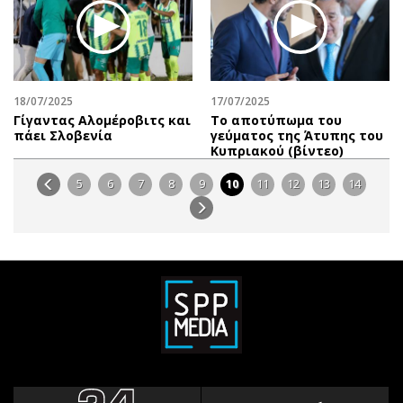
18/07/2025
17/07/2025
Γίγαντας Αλομέροβιτς και
Το αποτύπωμα του
πάει Σλοβενία
γεύματος της Άτυπης του
Κυπριακού (βίντεο)
5
6
7
8
9
10
11
12
13
14