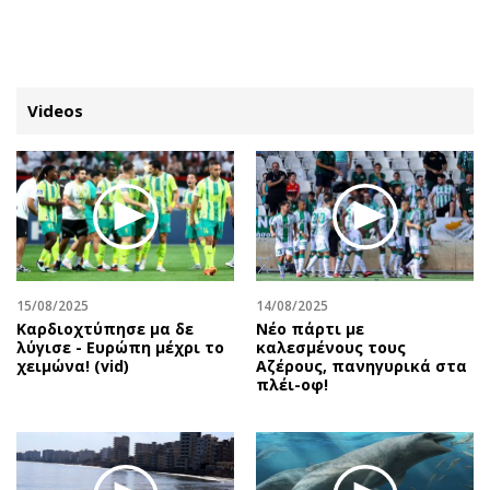
ΕΓΓΡΑΦΗ
ΕΙΣΟΔΟΣ
Videos
ΚΑΤΗΓΟΡΙΕΣ
ΣΥΝΔΕΣΗ
Κύπρος
Απόψεις
Παιδεία
Αρθρογραφία
Υγεία
The Hill
15/08/2025
14/08/2025
Πολιτική
Υγεία
Καρδιοχτύπησε μα δε
Νέο πάρτι με
λύγισε - Ευρώπη μέχρι το
καλεσμένους τους
Βουλευτικές 2026
Αγγελίες
χειμώνα! (vid)
Αζέρους, πανηγυρικά στα
Εκλογές 2024
Ενοικιάζονται
πλέι-οφ!
Προεδρικές 2023
Πωλούνται
Δημοσκοπήσεις
Ζητούν εργασία
Διπλωματία
Θέσεις εργασίας