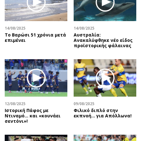
Αθλητισμός
Geek
Κύπρος
Νέα
Ελλάδα
Κινητά-tablets
14/08/2025
14/08/2025
Διεθνή
Social
Το Βαρώσι 51 χρόνια μετά
Αυστραλία:
επιμένει
Ανακαλύφθηκε νέο είδος
Κληρώσεις Allwyn
Αυτοκίνηση
προϊστορικής φάλαινας
Οικονομική
Αφιερώματα
Οικονομία
Πολιτική
Real Estate
Οικονομία
Επιχειρήσεις
Γενικά
Αγορές
Αναδρομές
Money Review
Πρόσωπα
12/08/2025
09/08/2025
AstroBank Properties
Περιβάλλον
Ιστορική Πάφος με
Φιλικό διπλό στην
Trends
Good Life
Ντιναμό… και «κουνάει
εκπνοή… για Απόλλωνα!
σεντόνι»!
Ενέργεια
Γυναίκα
Ναυτιλία
Showbiz