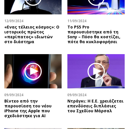
Αθλητισμός
Geek
Κύπρος
Νέα
12/09/2024
11/09/2024
Ελλάδα
Κινητά-tablets
«Ενας τέλειος κόσμος»: Ο
Το PS5 Pro
Διεθνή
Social
ιστορικός πρώτος
παρουσιάστηκε από τη
«περίπατος» ιδιωτών
Sony – Πόσο θα κοστίζει,
Κληρώσεις Allwyn
Αυτοκίνηση
στο διάστημα
πότε θα κυκλοφορήσει
Οικονομική
Αφιερώματα
Οικονομία
Πολιτική
Real Estate
Οικονομία
Επιχειρήσεις
Γενικά
Αγορές
Αναδρομές
Money Review
Πρόσωπα
09/09/2024
09/09/2024
AstroBank Properties
Περιβάλλον
Bίντεο από την
Ντράγκι: Η Ε.Ε. χρειάζεται
Trends
Good Life
παρουσίαση του νέου
επενδύσεις διπλάσιες
iPhone της Apple που
του Σχεδίου Μάρσαλ
Ενέργεια
Γυναίκα
σχεδιάστηκε για AI
Ναυτιλία
Showbiz