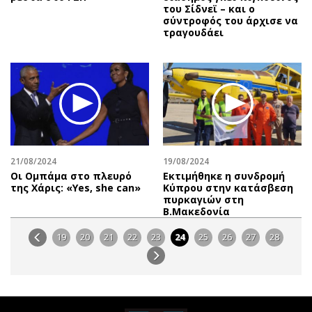
του Σίδνεϊ – και ο
σύντροφός του άρχισε να
τραγουδάει
21/08/2024
19/08/2024
Οι Ομπάμα στο πλευρό
Εκτιμήθηκε η συνδρομή
της Χάρις: «Yes, she can»
Κύπρου στην κατάσβεση
πυρκαγιών στη
Β.Μακεδονία
19
20
21
22
23
24
25
26
27
28