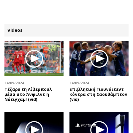
ΕΓΓΡΑΦΗ
ΕΙΣΟΔΟΣ
Videos
ΚΑΤΗΓΟΡΙΕΣ
ΣΥΝΔΕΣΗ
Κύπρος
Απόψεις
Παιδεία
Αρθρογραφία
Υγεία
The Hill
14/09/2024
14/09/2024
Πολιτική
Υγεία
Τέζαρε τη Λίβερπουλ
Επιβλητική Γιουνάιτεντ
μέσα στο Άνφιλντ η
κόντρα στη Σαουθάμπτον
Βουλευτικές 2026
Αγγελίες
Νότιγχαμ! (vid)
(vid)
Εκλογές 2024
Ενοικιάζονται
Προεδρικές 2023
Πωλούνται
Δημοσκοπήσεις
Ζητούν εργασία
Διπλωματία
Θέσεις εργασίας