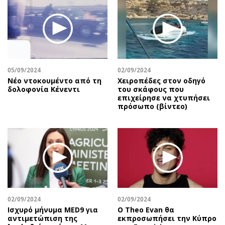
Περιβάλλον
Ταξίδια
Ελλάδα
Συνταγές
Κόσμος
Έξοδος
Παράξενα
Media
Πολιτισμός
Εκπομπές
05/09/2024
02/09/2024
Σινεμά
Wine routes
Nέο ντοκουμέντο από τη
Χειροπέδες στον οδηγό
δολοφονία Κένεντι
του σκάφους που
Θέατρο-Χορός
Podcasts
επιχείρησε να χτυπήσει
Μουσική
Uncut
πρόσωπο (βίντεο)
Εικαστικά
Προσφορές
Βιβλίο
Προσωπικότητες στην ''Κ''
Χειρόγραφα
Επιστολές
02/09/2024
02/09/2024
Ισχυρό μήνυμα MED9 για
Ο Theo Evan θα
αντιμετώπιση της
εκπροσωπήσει την Κύπρο