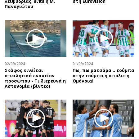
λειψυδρίας, είπε η Μ.
στη Eurovision
Παναγιώτου
02/09/2024
01/09/2024
Σκάφος κινείται
Πω, πω ματσάρα... τούμπα
απειλητικά εναντίον
στην τούμπα η απόλυτη
προσώπου - Τι διερευνά η
Ομόνοια!
Αστυνομία (βίντεο)